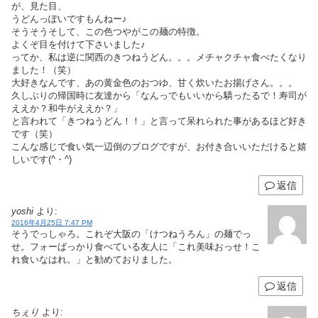
が、見た目、
うどんっぽいですもんねー♪
そうそうそして、この色つやがこの麺の特徴。
よくぞ目を付けて下さいました♪
ってか、私は逆に関西のきつねうどん。。。メチャクチャ食べたくなり
ました！（笑）
大好きなんです、あの黄金色のおつゆ、甘く炊いたお揚げさん。。。
久しぶりの帰国時に友達から「なんっでもいいから驕ったるで！寿司が
ええか？和牛がええか？」
と言われて「きつねうどん！！」と言って呆れられた事があるほど好き
です（笑）
こんな感じで食い気一辺倒のブログですが、お付き合いいただけると嬉
しいです(^・^)
返信
yoshi
より:
2016年4月25日 7:47 PM
そうでっしゃろ。これぞ大阪の「けつねうろん」の麺でっ
せ。フォーばっかり食べている友人に「これ美味おっせ！こ
れ食いなはれ。」と勧めておりました。
返信
ちぇり
より: