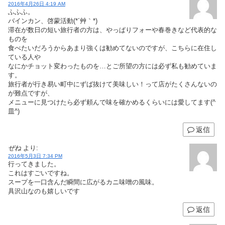
2016年4月26日 4:19 AM
ふふふ。
バインカン、啓蒙活動(*´艸｀*)
滞在が数日の短い旅行者の方は、やっぱりフォーや春巻きなど代表的な
ものを
食べたいだろうからあまり強くは勧めてないのですが、こちらに在住し
ている人や
なにかチョット変わったものを…とご所望の方には必ず私も勧めていま
す。
旅行者が行き易い町中にずば抜けて美味しい！って店がたくさんないの
が難点ですが、
メニューに見つけたら必ず頼んで味を確かめるくらいには愛してます(^
皿^)
返信
ぜね
より:
2016年5月3日 7:34 PM
行ってきました。
これはすごいですね。
スープを一口含んだ瞬間に広がるカニ味噌の風味。
具沢山なのも嬉しいです
返信