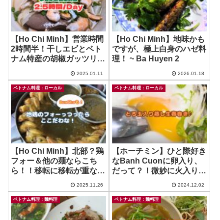
【Ho Chi Minh】営業時間
【Ho Chi Minh】地味かも
2時間半！干しエビとベト
ですが、極上白身のハゼ料
ナム特産の胡椒ガッツリ個
理！ ~ Ba Huyen 2
性的麺！ ~ Hoanh Thanh
2025.01.11
2026.01.18
La Tom Di Mui
ベトナム料理：ローカル
ベトナム料理：ローカル
【Ho Chi Minh】北部？鶏
【ホーチミン】ひと際好き
フォー＆他の麺ならこち
なBanh Cuonに卵入り、
ら！！移転に移転が重なっ
だって？！微妙に火入りの
てますが今もご健在！ ~
違いはあるが、相変わらず
2025.11.26
2024.12.02
Cat Tuong
美味しいぞ！ ~ Banh
Cuon Hai Nam
ベトナム料理：麺料理
ベトナム料理：麺料理