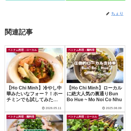
ちぇり
関連記事
ベトナム料理：ローカル
ベトナム料理：麺料理
【Ho Chi Minh】冷やし中
【Ho Chi Minh】ローカル
華みたいなフォー？！ホー
に絶大人気の裏通りBun
チミンでも試してみた
Bo Hue ~ Mo Noi Co Nhu
ら…？ ~ Pho Chua
2026.05.11
2025.08.09
Thanh
ベトナム料理：麺料理
ベトナム料理：ローカル