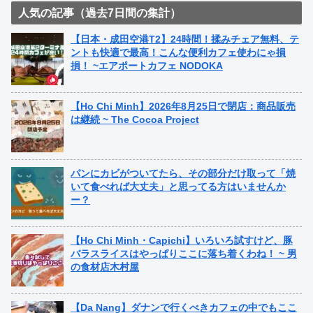
人気の記事（過去7日間の集計）
【日本・成田空港T2】24時間！揉みチェア無料、テ
ントも快適で最高！こんな便利カフェ使わにゃ損
損！ ~エアポートカフェ NODOKA
【Ho Chi Minh】2026年8月25日で閉店：商品販売
は継続 ~ The Cocoa Project
パンにカビがついてたら、その部分だけ取って「焼
いて食べれば大丈夫」と思ってる方はいませんか
ー？
【Ho Chi Minh・Capichi】いろいろ試すけど、豚
バラスライスはやっぱりここに落ち着くわね！ ~ 男
の食材店木村屋
【Da Nang】ダナンで行くべきカフェの中でもここ