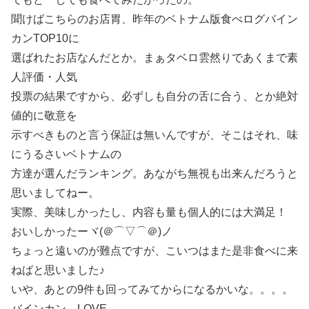
聞けばこちらのお店胃、昨年のベトナム版食べログバイン
カンTOP10に
選ばれたお店なんだとか。まぁタベロ雲然りであくまで素
人評価・人気
投票の結果ですから、必ずしも自分の舌に合う、とか絶対
値的に敬意を
示すべきものと言う保証は無いんですが、そこはそれ、味
にうるさいベトナムの
方達が選んだランキング。あながち無視も出来んだろうと
思いましてねー。
実際、美味しかったし、内容も量も個人的には大満足！
おいしかったーヾ(＠⌒▽⌒＠)ノ
ちょっと遠いのが難点ですが、こいつはまた是非食べに来
ねばと思いました♪
いや、あとの9件も回ってみてからになるかいな。。。。
バインカン、LOVE。