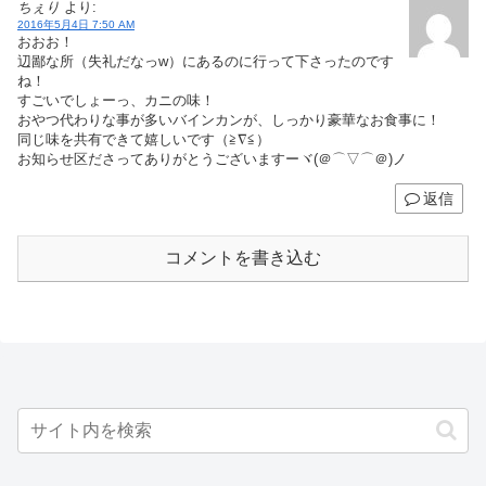
ちぇり
より:
2016年5月4日 7:50 AM
おおお！
辺鄙な所（失礼だなっw）にあるのに行って下さったのです
ね！
すごいでしょーっ、カニの味！
おやつ代わりな事が多いバインカンが、しっかり豪華なお食事に！
同じ味を共有できて嬉しいです（≧∇≦）
お知らせ区ださってありがとうございますーヾ(＠⌒▽⌒＠)ノ
返信
コメントを書き込む