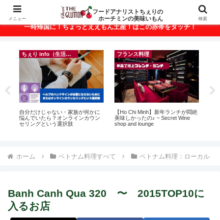
ベトナム・ホーチミンの美味いもんが満載！
フードアナリストちぇりの
ホーチミンの美味いもん
メニュー
検索
一時帰国に！ちょっとええもん土産！はこの赤帯をタッチ！
ちぇり info（生活情報）
フランス料理
録が
自分だけじゃない・家族が何かに
【Ho Chi Minh】新年ランチが悶絶
【
引
悩んでいたら？オンラインカウン
美味しかったの♪ ~ Secret Wine
＆
セリングという選択肢
shop and lounge
に
pov
ホーム
ベトナム料理すべて
ベトナム料理：ローカル
Banh Canh Qua 320 〜 2015TOP10に
入るお店