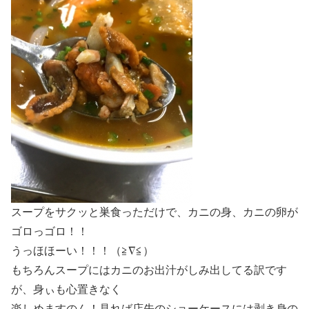
スープをサクッと巣食っただけで、カニの身、カニの卵が
ゴロっゴロ！！
うっほほーい！！！（≧∇≦）
もちろんスープにはカニのお出汁がしみ出してる訳です
が、身ぃも心置きなく
楽しめますのん！見れば店先のショーケースには剥き身の