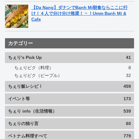
【Da Nang】ダナンでBanh Mi朝食ならここに行
け！４人で分け分け推奨！ ~ ！Umm Banh Mi &
Cafe
カテゴリー
ちぇり's Pick Up
41
ちぇりピク（料理）
8
ちぇりピク（ピープル）
32
ちぇり飯レシピ！
459
イベント等
173
ちぇり info（生活情報）
539
ちぇりの独り言
60
ベトナム料理すべて
779