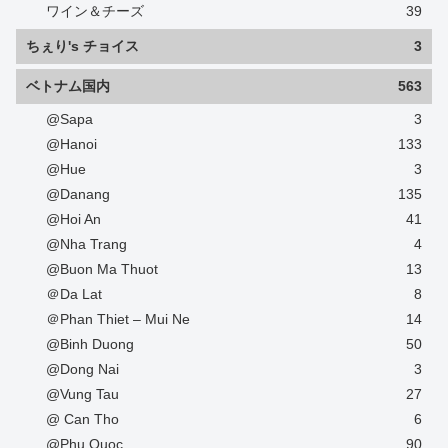
ワイン＆チーズ
39
ちぇり's チョイス
3
ベトナム国内
563
@Sapa
3
@Hanoi
133
@Hue
3
@Danang
135
@Hoi An
41
@Nha Trang
4
@Buon Ma Thuot
13
＠Da Lat
8
＠Phan Thiet – Mui Ne
14
@Binh Duong
50
@Dong Nai
3
@Vung Tau
27
@ Can Tho
6
@Phu Quoc
90