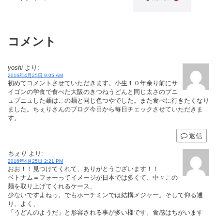
コメント
yoshi
より:
2016年4月25日 9:05 AM
初めてコメントさせていただきます。小生１０年余り前にサ
イゴンの学食で食べた大阪のきつねうどんと同じ太さのプニ
ュプニュした麺はこの麺と同じ色つやでした。また食べに行きたくなり
ました。ちぇりさんのブログ今日から毎日チェックさせていただきま
す。
返信
ちぇり
より:
2016年4月25日 2:21 PM
おお！！見つけてくれて、ありがとうございます！！
ベトナム＝フォーってイメージが日本では多くて、中々この
麺を取り上げてくれるケース、
少ないですよねっ。でもホーチミンでは結構メジャー。そして仰る通
り、よく、
「うどんのようだ」と形容される事が多い様です。食感はちがいます