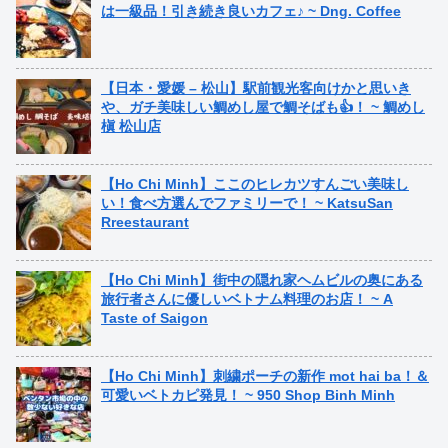
は一級品！引き続き良いカフェ♪ ~ Dng. Coffee
【日本・愛媛 – 松山】駅前観光客向けかと思いき
や、ガチ美味しい鯛めし屋で鯛そばも👍！ ~ 鯛めし
槇 松山店
【Ho Chi Minh】ここのヒレカツすんごい美味し
い！食べ方選んでファミリーで！ ~ KatsuSan
Rreestaurant
【Ho Chi Minh】街中の隠れ家ヘムビルの奥にある
旅行者さんに優しいベトナム料理のお店！ ~ A
Taste of Saigon
【Ho Chi Minh】刺繍ポーチの新作 mot hai ba！＆
可愛いベトカピ発見！ ~ 950 Shop Binh Minh