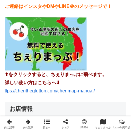
ご連絡はインスタやDMやLINE＠のメッセージで！
⬆︎をクリックすると、ちぇりまっぷに飛べます。
詳しい使い方はこちらへ⬇︎
ttps://cheritheglutton.com/cherimap-manual/
お店情報
Bamboo Chic in Le Meridian
前の記事
次の記事
目次へ
シェア
LINE＠
ちぇりまっぷ
Lazada掲示板