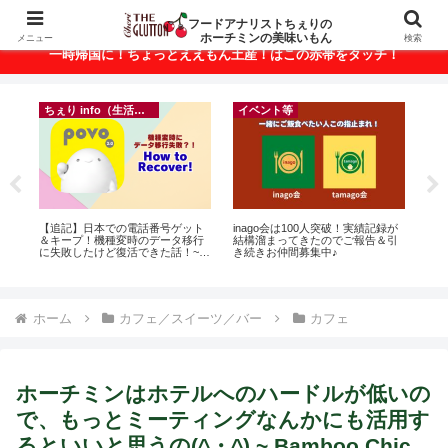
ベトナム・ホーチミンの美味いもんが満載！
フードアナリストちぇりの
ホーチミンの美味いもん
メニュー
検索
一時帰国に！ちょっとええもん土産！はこの赤帯をタッチ！
ちぇり info（生活情報）
ちぇり info（生活情報）
！実績記録が
自分だけじゃない・家族が何かに
【ホーチミン】ホリデーシーズン
ご報告＆引
悩んでいたら？オンラインカウン
の爪のおしゃれに！ちぇりがずっ
セリングという選択肢
とお世話になってるネイルサロン
で平日15％OFF！（テト前不適用
期間&テト中営業予定追記） ~
Fame Nail
ホーム
カフェ／スイーツ／バー
カフェ
ホーチミンはホテルへのハードルが低いの
で、もっとミーティングなんかにも活用す
るといいと思うの(^・^) ~ Bamboo Chic