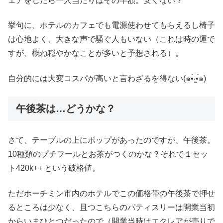
ェアをしたら一人当たりはその半額。安くない？
挙句に、ホテルのカフェでも電源使わせてもらえるし椅子
は心地よく、大きな声で騒ぐ人もいない（これは時の運で
すが、概ね穏やかなことが多いと予想される）。
自分的には大変コスパが高いと言わざるを得ない(๑•̀‧̫•́๑)
午後茶は…どうかな？
さて、テーブルの上にポップがあったのですが、午後茶。
10種類のプチフールとお茶がつくのかな？それで１セッ
ト420k++ という破格値。
ただホーチミン市内のホテルでこの価格帯の午後茶で押せ
るところは少なく、且つこちらのパティスリーは開業当初
からいまひとつだったので（開業当時はエクレアが売りで