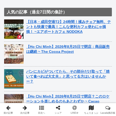
人気の記事（過去7日間の集計）
【日本・成田空港T2】24時間！揉みチェア無料、テ
ントも快適で最高！こんな便利カフェ使わにゃ損
損！ ~エアポートカフェ NODOKA
【Ho Chi Minh】2026年8月25日で閉店：商品販売
は継続 ~ The Cocoa Project
パンにカビがついてたら、その部分だけ取って「焼
いて食べれば大丈夫」と思ってる方はいませんか
ー？
【Ho Chi Minh】2026年8月25日で閉店？このロケ
ーションを楽しめるのもあとわずか ~ Cacao
Kittchen
前の記事
次の記事
目次へ
シェア
LINE＠
ちぇりまっぷ
Lazada掲示板