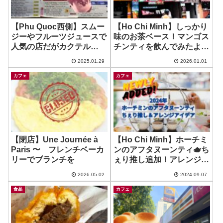
【Phu Quoc西側】スムー
【Ho Chi Minh】しっかり
ジーやフルーツジュースで
味のお茶ベース！マンゴス
人気の店だがカクテル
チンティを飲んでみたよ！
も？！フード無くなってた
~ Tra Sua Olong Chau
2025.01.29
2026.01.01
ので注意！ ~ Happy Shop
カフェ
カフェ
【閉店】Une Journée à
【Ho Chi Minh】ホーチミ
Paris 〜 フレンチベーカ
ンのアフタヌーンティ🫖ち
リーでブランチを
ぇり推し追加！アレンジア
イデア・予約方法やお手伝
2026.05.02
2024.09.07
いのお知らせも！（2024
年９月時点）
食品
カフェ