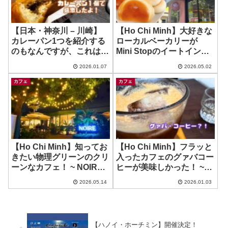
【日本・神奈川 – 川崎】
【Ho Chi Minh】大好きな
カレーパン1つを紹介する
ローカルベーカリーが
のもなんですが、これは食
Mini Stopのイートイン
べたほうがいい！ ~ 箱根ベ
に？！ ~ 4G’s Texas in
2026.01.07
2026.05.02
ーカリー アゼリア川崎店
Mini Stop
カフェ
カフェ
【Ho Chi Minh】知ってお
【Ho Chi Minh】フラッと
きたい物理グリーンのクリ
入ったカフェのグァバコー
ーンなカフェ！ ~ NOIRE
ヒーが美味しかった！ ~
Dining & Cafe – Pham
The 22 Coffee
2026.05.14
2026.01.03
Ngoc Thach
【ハノイ・ホーチミン】開催決定！