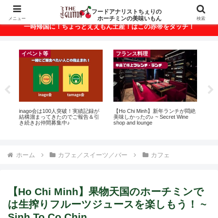
ベトナム・ホーチミンの美味いもんが満載！
フードアナリストちぇりの
ホーチミンの美味いもん
メニュー
検索
一時帰国に！ちょっとええもん土産！はこの赤帯をタッチ！
イベント等
フランス料理
r
inago会は100人突破！実績記録が
【Ho Chi Minh】新年ランチが悶絶
【H

結構溜まってきたのでご報告＆引
美味しかったの♪ ~ Secret Wine
お
き続きお仲間募集中♪
shop and lounge
なに違う
には
Ros
ホーム
カフェ／スイーツ／バー
カフェ
【Ho Chi Minh】果物天国のホーチミンで
は生搾りフルーツジュースを楽しもう！ ~
Sinh To Co Chin