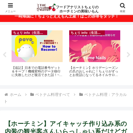
ベトナム・ホーチミンの美味いもんが満載！
フードアナリストちぇりの
ホーチミンの美味いもん
メニュー
検索
一時帰国に！ちょっとええもん土産！はこの赤帯をタッチ！
ちぇり info（生活情報）
フランス料理
ゲット
【ホーチミン】ホリデーシーズン
【Ho Chi Minh】新年ランチが悶絶
タ移行
の爪のおしゃれに！ちぇりがずっ
美味しかったの♪ ~ Secret Wine
話！~
とお世話になってるネイルサロン
shop and lounge
で平日15％OFF！（テト前不適用
期間&テト中営業予定追記） ~
Fame Nail
ホーム
ベトナム料理すべて
ベトナム料理：アラカル
ト
【ホーチミン】アイキャッチ作り込み系の
内装の観光客さんいらっしゃい系だけどガ