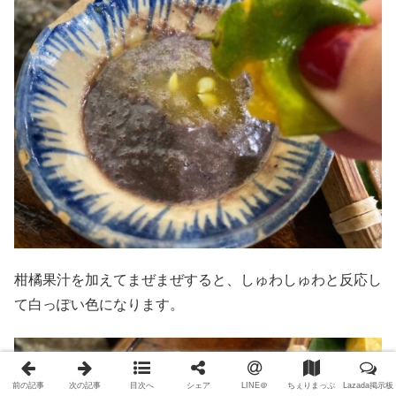
柑橘果汁を加えてまぜまぜすると、しゅわしゅわと反応し
て白っぽい色になります。
前の記事
次の記事
目次へ
シェア
LINE＠
ちぇりまっぷ
Lazada掲示板