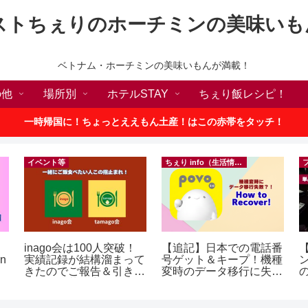
ストちぇりのホーチミンの美味いも
ベトナム・ホーチミンの美味いもんが満載！
の他
場所別
ホテルSTAY
ちぇり飯レシピ！
一時帰国に！ちょっとええもん土産！はこの赤帯をタッチ！
イベント等
ちぇり info（生活情報）
inago会は100人突破！
【追記】日本での電話番
【
in
実績記録が結構溜まって
号ゲット＆キープ！機種
きたのでご報告＆引き続
変時のデータ移行に失敗
の
きお仲間募集中♪
したけど復活できた話！
a
~ povo