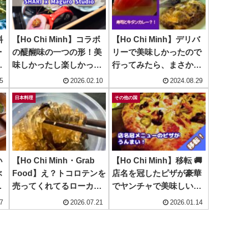
料
【Ho Chi Minh】コラボ
【Ho Chi Minh】デリバ
ー
の醍醐味の一つの形！美
リーで美味しかったので
味しかったし楽しかっ
行ってみたら、まさかの
た！ ~ SHARI SAIGON x
寿司と牛タン焼きカレ
5
2026.02.10
2024.08.29
Maguro Studio
ー！ ~ RIKYU
日本料理
その他の国
い
【Ho Chi Minh・Grab
【Ho Chi Minh】移転 🚚
ぶ
Food】え？トコロテンを
店名を冠したピザが豪華
ヴ
売ってくれてるローカル
でヤンチャで美味しい
の
店がある？！ ~
の！~ Brick & Barrel
7
2026.07.21
2026.01.14
Nutribento Z Healthy