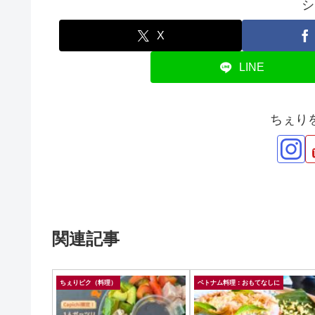
シ
X
LINE
ちぇり
関連記事
ちぇりピク（料理）
ベトナム料理：おもてなしに