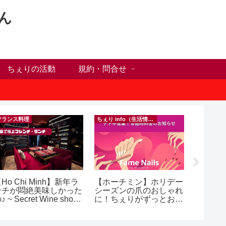
ん
ちぇりの活動
規約・問合せ
フランス料理
ちぇり info（生活情報）
Ho Chi Minh】新年ラ
【ホーチミン】ホリデー
【Ho C
ンチが悶絶美味しかった
シーズンの爪のおしゃれ
前にや
♪ ~ Secret Wine shop
に！ちぇりがずっとお世
った1
nd lounge
話になってるネイルサロ
に違う？！ ＆
ンで平日15％OFF！
乾燥対
（テト前不適用期間&テ
イシャル！