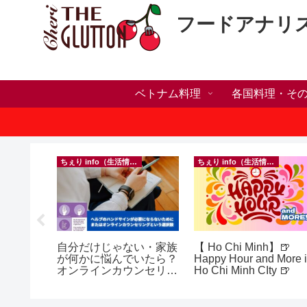
フードアナリ
ベトナム料理
各国料理・そ
）
ちぇり info（生活情報）
ちぇり info（生活情報）
h】帰国直
自分だけじゃない・家族
【 Ho Chi Minh】🍺
たい！た
が何かに悩んでいたら？
Happy Hour and More 
でこんな
オンラインカウンセリン
Ho Chi Minh CIty 🍺
グという選択肢
効なフェ
ereve