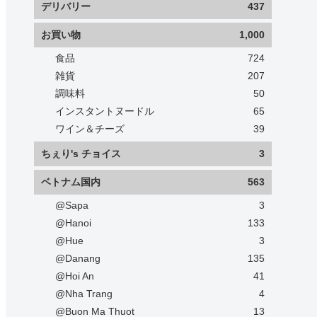
デリバリー
437
お買い物
1,000
食品
724
雑貨
207
調味料
50
インスタントヌードル
65
ワイン＆チーズ
39
ちぇり's チョイス
3
ベトナム国内
563
@Sapa
3
@Hanoi
133
@Hue
3
@Danang
135
@Hoi An
41
@Nha Trang
4
@Buon Ma Thuot
13