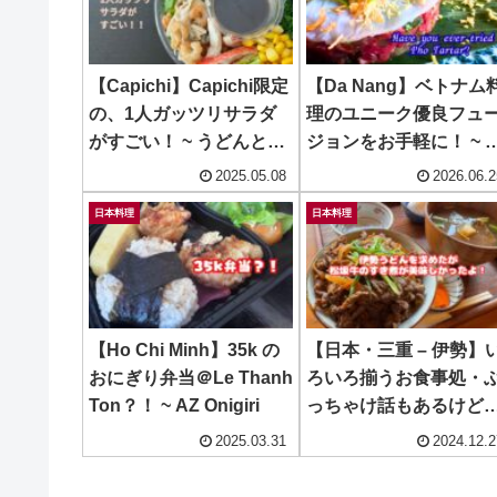
【Capichi】Capichi限定
【Da Nang】ベトナム
の、1人ガッツリサラダ
理のユニーク優良フュ
がすごい！ ~ うどんと炭
ジョンをお手軽に！ ~ Ky
火焼 えびす
Vat
2025.05.08
2026.06.2
日本料理
日本料理
【Ho Chi Minh】35k の
【日本・三重 – 伊勢】
おにぎり弁当＠Le Thanh
ろいろ揃うお食事処・
Ton？！ ~ AZ Onigiri
っちゃけ話もあるけど
ィーガン対応もしてる
2025.03.31
2024.12.2
でメモ ~ 野あそび棚