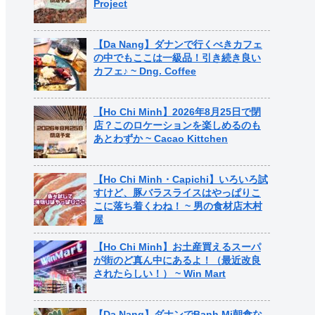
Project
【Da Nang】ダナンで行くべきカフェ
の中でもここは一級品！引き続き良い
カフェ♪ ~ Dng. Coffee
【Ho Chi Minh】2026年8月25日で閉
店？このロケーションを楽しめるのも
あとわずか ~ Cacao Kittchen
【Ho Chi Minh・Capichi】いろいろ試
すけど、豚バラスライスはやっぱりこ
こに落ち着くわね！ ~ 男の食材店木村
屋
【Ho Chi Minh】お土産買えるスーパ
が街のど真ん中にあるよ！（最近改良
されたらしい！） ~ Win Mart
【Da Nang】ダナンでBanh Mi朝食な