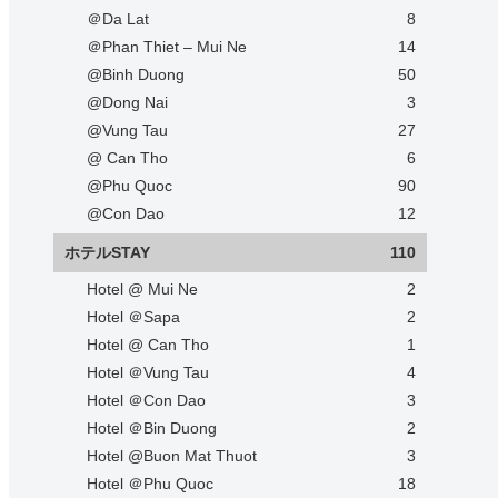
＠Da Lat
8
＠Phan Thiet – Mui Ne
14
@Binh Duong
50
@Dong Nai
3
@Vung Tau
27
@ Can Tho
6
@Phu Quoc
90
@Con Dao
12
ホテルSTAY
110
Hotel @ Mui Ne
2
Hotel ＠Sapa
2
Hotel @ Can Tho
1
Hotel ＠Vung Tau
4
Hotel ＠Con Dao
3
Hotel ＠Bin Duong
2
Hotel @Buon Mat Thuot
3
Hotel ＠Phu Quoc
18