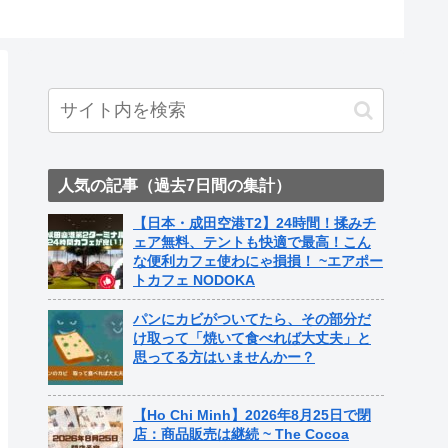
ト中営業予定追記） ~
Fame Nail
人気の記事（過去7日間の集計）
【日本・成田空港T2】24時間！揉みチ
ェア無料、テントも快適で最高！こん
な便利カフェ使わにゃ損損！ ~エアポー
トカフェ NODOKA
パンにカビがついてたら、その部分だ
け取って「焼いて食べれば大丈夫」と
思ってる方はいませんかー？
【Ho Chi Minh】2026年8月25日で閉
店：商品販売は継続 ~ The Cocoa