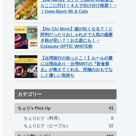
らここに行け！４人で分け分け推奨！ ~
！Umm Banh Mi & Cafe
【Ho Chi Minh】歯が白くなる？！と
評判だったりおしゃれさで人気の歯磨
き粉が安い？！お土産にも！ ~
Colagate OPTIC WHITE他
【台湾旅行の知っとこ！】ルールの裏
には理由あり・台湾MRTの『飲食禁
止』が教えてくれる、究極のおもてな
しと優しい気持ち
カテゴリー
ちぇり's Pick Up
41
ちぇりピク（料理）
8
ちぇりピク（ピープル）
32