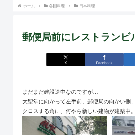
ホーム
各国料理
日本料理
郵便局前にレストランビ
X
Facebook
まだまだ建設途中なのですが…
大聖堂に向かって左手前、郵便局の向かい側、Le D
クロスする角に、何やら新しい建物が建築中