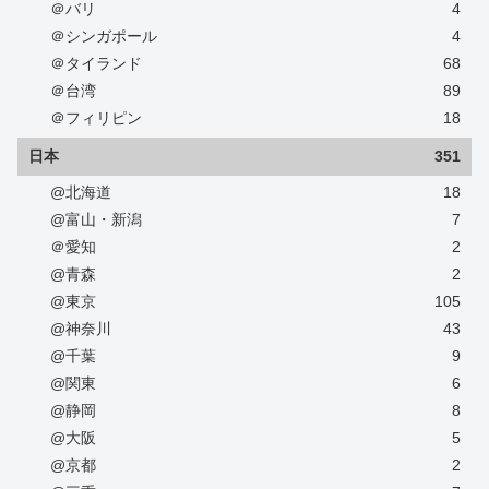
＠バリ
4
＠シンガポール
4
＠タイランド
68
＠台湾
89
＠フィリピン
18
日本
351
@北海道
18
@富山・新潟
7
＠愛知
2
@青森
2
@東京
105
@神奈川
43
@千葉
9
@関東
6
@静岡
8
@大阪
5
@京都
2