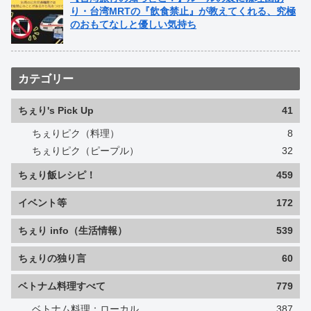
り・台湾MRTの『飲食禁止』が教えてくれる、究極
のおもてなしと優しい気持ち
カテゴリー
ちぇり's Pick Up
41
ちぇりピク（料理）
8
ちぇりピク（ピープル）
32
ちぇり飯レシピ！
459
イベント等
172
ちぇり info（生活情報）
539
ちぇりの独り言
60
ベトナム料理すべて
779
ベトナム料理：ローカル
387