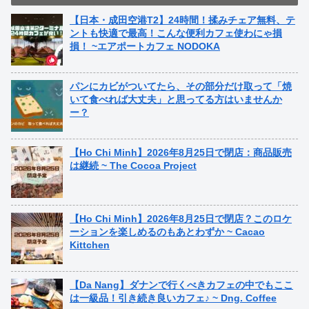
【日本・成田空港T2】24時間！揉みチェア無料、テ
ントも快適で最高！こんな便利カフェ使わにゃ損
損！ ~エアポートカフェ NODOKA
パンにカビがついてたら、その部分だけ取って「焼
いて食べれば大丈夫」と思ってる方はいませんか
ー？
【Ho Chi Minh】2026年8月25日で閉店：商品販売
は継続 ~ The Cocoa Project
【Ho Chi Minh】2026年8月25日で閉店？このロケ
ーションを楽しめるのもあとわずか ~ Cacao
Kittchen
【Da Nang】ダナンで行くべきカフェの中でもここ
は一級品！引き続き良いカフェ♪ ~ Dng. Coffee