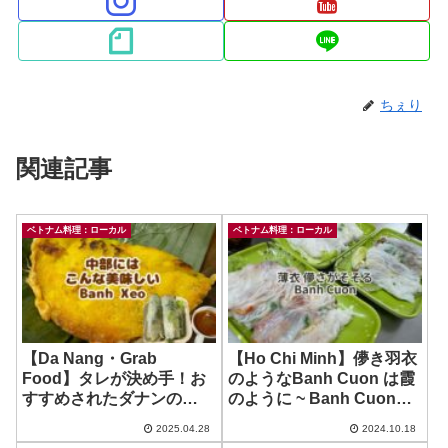
ちぇり
関連記事
ベトナム料理：ローカル
ベトナム料理：ローカル
【Da Nang・Grab
【Ho Chi Minh】儚き羽衣
Food】タレが決め手！お
のようなBanh Cuon は霞
すすめされたダナンの
のように ~ Banh Cuon
Banh Xeo 、ホーチミンの
Quang Dong
2025.04.28
2024.10.18
とはちょっと違う！ ~