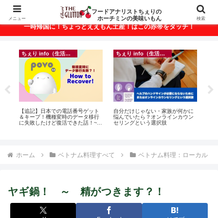
ベトナム・ホーチミンの美味いもんが満載！
フードアナリストちぇりの
ホーチミンの美味いもん
メニュー
検索
一時帰国に！ちょっとええもん土産！はこの赤帯をタッチ！
ちぇり info（生活情報）
ちぇり info（生活情報）
イ
悶絶
【追記】日本での電話番号ゲット
自分だけじゃない・家族が何かに
in
＆キープ！機種変時のデータ移行
悩んでいたら？オンラインカウン
結
に失敗したけど復活できた話！~
セリングという選択肢
き続
povo
ホーム
ベトナム料理すべて
ベトナム料理：ローカル
ヤギ鍋！ ～ 精がつきます？！