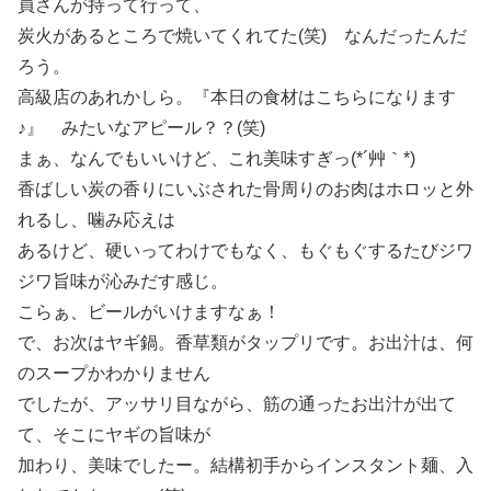
員さんが持って行って、
炭火があるところで焼いてくれてた(笑) なんだったんだ
ろう。
高級店のあれかしら。『本日の食材はこちらになります
♪』 みたいなアピール？？(笑)
まぁ、なんでもいいけど、これ美味すぎっ(*´艸｀*)
香ばしい炭の香りにいぶされた骨周りのお肉はホロッと外
れるし、噛み応えは
あるけど、硬いってわけでもなく、もぐもぐするたびジワ
ジワ旨味が沁みだす感じ。
こらぁ、ビールがいけますなぁ！
で、お次はヤギ鍋。香草類がタップリです。お出汁は、何
のスープかわかりません
でしたが、アッサリ目ながら、筋の通ったお出汁が出て
て、そこにヤギの旨味が
加わり、美味でしたー。結構初手からインスタント麺、入