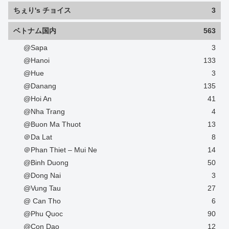
ちぇり's チョイス
3
ベトナム国内
563
@Sapa
3
@Hanoi
133
@Hue
3
@Danang
135
@Hoi An
41
@Nha Trang
4
@Buon Ma Thuot
13
＠Da Lat
8
＠Phan Thiet – Mui Ne
14
@Binh Duong
50
@Dong Nai
3
@Vung Tau
27
@ Can Tho
6
@Phu Quoc
90
@Con Dao
12