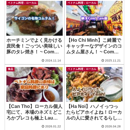
Banh Xeo Ba Duong
ベトナム料理：ローカル
ベトナム料理：ローカル
ホーチミンでよく見かける
【Ho Chi Minh】こ綺麗で
庶民食！ごっつい美味しい
キャッチーなデザインのコ
豚のタレ焼き！ ~ Com
ムタム屋さん！ ~ Com
Tam Bui Saigon
Tam Top Mi
2024.11.14
2025.11.21
食品
ベトナム料理：ローカル
【Can Tho】ローカル個人
【Ha Noi】ハノイっつっ
宅にて、本場のネズミどこ
たらビアホイよね！ローカ
ろかプレコも極上 Lau
ルの人に愛されてるらしい
Mam も振舞っていただい
お店でカエル！🐸 ~ Bia
2026.01.22
2026.04.28
た！（狂喜）
Hoio 50 Bat Dan