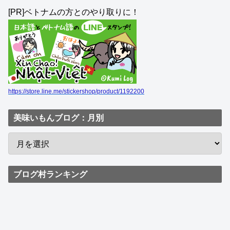
[PR]ベトナムの方とのやり取りに！
https://store.line.me/stickershop/product/1192200
美味いもんブログ：月別
ブログ村ランキング