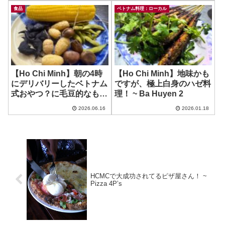
食品
ベトナム料理：ローカル
【Ho Chi Minh】朝の4時
【Ho Chi Minh】地味かも
にデリバリーしたベトナム
ですが、極上白身のハゼ料
式おやつ？に毛豆的なもの
理！ ~ Ba Huyen 2
が？！~ Ha Thom
2026.06.16
2026.01.18
HCMCで大成功されてるピザ屋さん！ ~
Pizza 4P’s