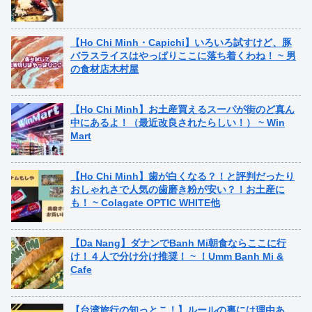
【Ho Chi Minh・Capichi】いろいろ試すけど、豚
バラスライスはやっぱりここに落ち着くわね！ ~ 男
の食材店木村屋
【Ho Chi Minh】お土産買えるスーパが街のど真ん
中にあるよ！（最近改良されたらしい！） ~ Win
Mart
【Ho Chi Minh】歯が白くなる？！と評判だったり
おしゃれさで人気の歯磨き粉が安い？！お土産に
も！ ~ Colagate OPTIC WHITE他
【Da Nang】ダナンでBanh Mi朝食ならここに行
け！４人で分け分け推奨！ ~ ！Umm Banh Mi &
Cafe
【台湾旅行の知っとこ！】ルールの裏には理由あ