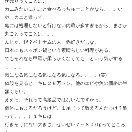
が売りってことは、
カニみたいに丸ごと食べるっちゅーことかなら。。。い
や、カニと違って、
亀には処理しないと行けない内蔵が多すぎるから、まさか
丸ごとってことは。。。
んじゃ、鍋？ベトナムの人、鍋好きだしな。
日本にもスッポン鍋という素晴らしい料理がある。
でもそれなら甲羅が柔らかくなくても、という気がする
し。。。
気になる気になる気になる気になる。。。。(笑)
値段を見ると、キロ２８万ドン。他のエビや魚の価格の半
額くらい。
ええっ。それって高級品ではないんですかっ。
個体にもよるだろうけど、１尾（って数えるんだっけ？亀
って。。。）１キロは
行きそうにない大きさ。せいぜい７～８００gってところ