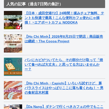
人気の記事（過去7日間の集計）
【日本・成田空港T2】24時間！揉みチェア無料、テ
ントも快適で最高！こんな便利カフェ使わにゃ損
損！ ~エアポートカフェ NODOKA
【Ho Chi Minh】2026年8月25日で閉店：商品販売
は継続 ~ The Cocoa Project
パンにカビがついてたら、その部分だけ取って「焼
いて食べれば大丈夫」と思ってる方はいませんか
ー？
【Ho Chi Minh・Capichi】いろいろ試すけど、豚
バラスライスはやっぱりここに落ち着くわね！ ~ 男
の食材店木村屋
【Da Nang】ダナンで行くべきカフェの中でもここ