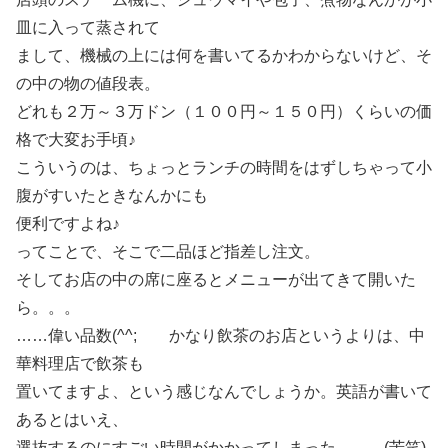
皿に入って蒸されて
まして、機械の上には何を書いてるかわからないけど、そ
の中の物の値段表。
どれも２万～３万ドン（１００円～１５０円）くらいの価
格で大変お手頃♪
こういうのは、ちょっとランチの時間をはずしちゃって小
腹がすいたときなんかにも
便利ですよね♪
ってことで、そこで二品ほど指差し注文。
そしてお店の中の席に座るとメニューが出てきて開いた
ら。。。
……偉い品数(^^; かなり飲茶のお店というよりは、中
華料理店で飲茶も
置いてますよ、という感じなんでしょうか。英語が書いて
あるとはいえ、
選抜するのにすごい時間がかかってしまった。。。(苦笑)