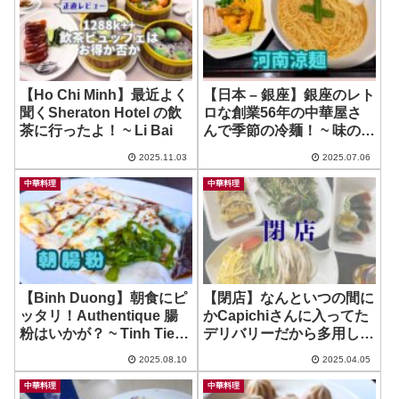
【Ho Chi Minh】最近よく
【日本 – 銀座】銀座のレト
聞くSheraton Hotel の飲
ロな創業56年の中華屋さ
茶に行ったよ！ ~ Li Bai
んで季節の冷麺！ ~ 味の中
華 羽衣
2025.11.03
2025.07.06
中華料理
中華料理
【Binh Duong】朝食にピ
【閉店】なんといつの間に
ッタリ！Authentique 腸
かCapichiさんに入ってた
粉はいかが？ ~ Tinh Tiem
デリバリーだから多用した
Mi Duong Ky
い店！ ~ Chokotto
2025.08.10
2025.04.05
中華料理
中華料理