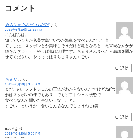
コメント
カネショウのだいちぱぱ
より:
2013年6月19日 11:13 PM
こんばんは。
知っている人が奄美大島でいつか海亀を食べるんだって言っ
てました。スッポンとか美味しそうだけど亀となると、竜宮城なんかが
頭をよぎる・・・やっぱ私は無理です。ちぇりさん食べたら感想を聞か
せてください。やっっっぱりちぇりさんすごい！！
返信
ちぇり
より:
2013年6月20日 3:33 AM
まだこの、ソフトシェルの正体がわからないんですけどね(^^;
形はスッポンの様でもあり、でもソフトシェル状態で
食べるなんて聞いた事無いしなー、と。
すごい、というか、食いしん坊なんでしょうねぇ(笑)
返信
toshi
より:
2013年6月20日 5:50 PM