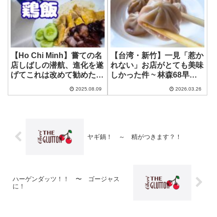
【Ho Chi Minh】嘗ての名
【台湾・新竹】一見「惹か
店しばしの潜航、進化を遂
れない」お店がとても美味
げてこれは改めて勧めたい
しかった件 ~ 林森68早午
味！~ Com Ga Dong
餐 Linsen liushi-ba
2025.08.09
2026.03.26
Nguyen 東源鶏飯
zaowucan
ヤギ鍋！ ～ 精がつきます？！
ハーゲンダッツ！！ 〜 ゴージャス
に！