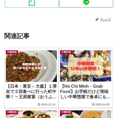
ちぇり
関連記事
中華料理
中華料理
【日本・東京 – 大森】１滞
【Ho Chi Minh・Grab
在で２回食べに行った町中
Food】お手軽だけど美味
華！ ~ 王府家宴（おうふか
しい中華惣菜で食卓にもう
えん）
一品！ ~ Chinese
2024.10.14
2025.04.05
Restaurant
中華料理
中華料理