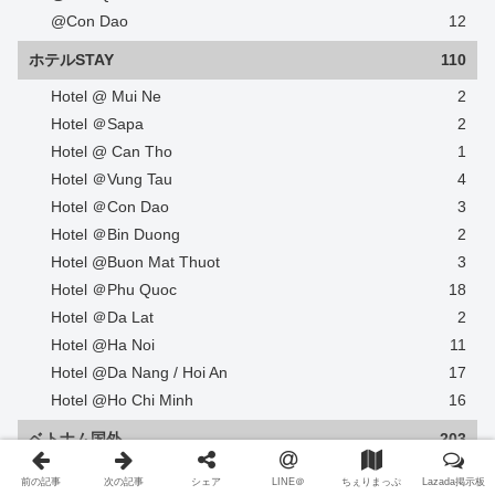
@Con Dao
12
ホテルSTAY
110
Hotel @ Mui Ne
2
Hotel ＠Sapa
2
Hotel @ Can Tho
1
Hotel ＠Vung Tau
4
Hotel ＠Con Dao
3
Hotel ＠Bin Duong
2
Hotel @Buon Mat Thuot
3
Hotel ＠Phu Quoc
18
Hotel ＠Da Lat
2
Hotel @Ha Noi
11
Hotel @Da Nang / Hoi An
17
Hotel @Ho Chi Minh
16
ベトナム国外
203
＠マレーシア
10
前の記事
次の記事
シェア
LINE＠
ちぇりまっぷ
Lazada掲示板