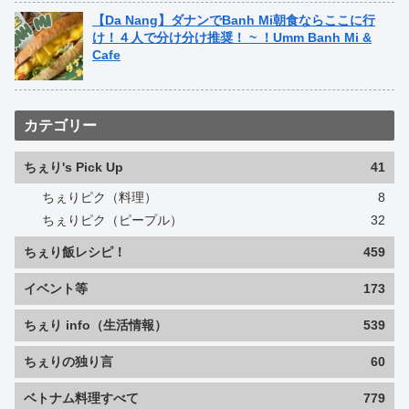
【Da Nang】ダナンでBanh Mi朝食ならここに行
け！４人で分け分け推奨！ ~ ！Umm Banh Mi &
Cafe
カテゴリー
ちぇり's Pick Up
41
ちぇりピク（料理）
8
ちぇりピク（ピープル）
32
ちぇり飯レシピ！
459
イベント等
173
ちぇり info（生活情報）
539
ちぇりの独り言
60
ベトナム料理すべて
779