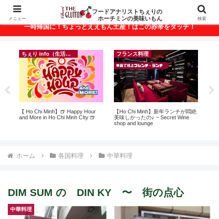
ベトナム・ホーチミンの美味いもんが満載！
フードアナリストちぇりの
ホーチミンの美味いもん
メニュー
検索
一時帰国に！ちょっとええもん土産！はこの赤帯をタッチ！
ちぇり info（生活情報）
フランス料理
ン
【 Ho Chi Minh】🍺 Happy Hour
【Ho Chi Minh】新年ランチが悶絶
【
っ
and More in Ho Chi Minh CIty 🍺
美味しかったの♪ ~ Secret Wine
＆
ン
shop and lounge
に
適用
pov
ホーム
各国料理
中華料理
DIM SUM の DIN KY 〜 街の点心
中華料理