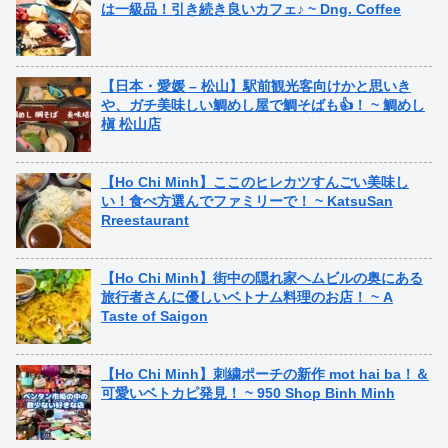
は一級品！引き続き良いカフェ♪ ~ Dng. Coffee
【日本・愛媛 – 松山】駅前観光客向けかと思いき
や、ガチ美味しい鯛めし屋で鯛そばも👍！ ~ 鯛めし
槇 松山店
【Ho Chi Minh】ここのヒレカツすんごい美味し
い！食べ方選んでファミリーで！ ~ KatsuSan
Rreestaurant
【Ho Chi Minh】街中の隠れ家ヘムビルの奥にある
旅行者さんに優しいベトナム料理のお店！ ~ A
Taste of Saigon
【Ho Chi Minh】刺繍ポーチの新作 mot hai ba！＆
可愛いベトカピ発見！ ~ 950 Shop Binh Minh