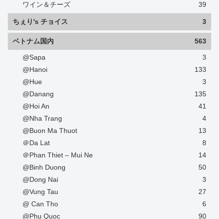
ワイン＆チーズ
39
ちぇり's チョイス
3
ベトナム国内
563
@Sapa
3
@Hanoi
133
@Hue
3
@Danang
135
@Hoi An
41
@Nha Trang
4
@Buon Ma Thuot
13
＠Da Lat
8
＠Phan Thiet – Mui Ne
14
@Binh Duong
50
@Dong Nai
3
@Vung Tau
27
@ Can Tho
6
@Phu Quoc
90