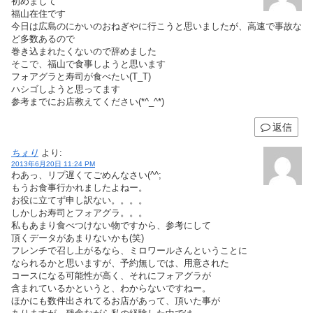
初めまして
福山在住です
今日は広島のにかいのおねぎやに行こうと思いましたが、高速で事故な
ど多数あるので
巻き込まれたくないので辞めました
そこで、福山で食事しようと思います
フォアグラと寿司が食べたい(T_T)
ハシゴしようと思ってます
参考までにお店教えてください(*^_^*)
返信
ちぇり
より:
2013年6月20日 11:24 PM
わあっ、リプ遅くてごめんなさい(^^;
もうお食事行かれましたよねー。
お役に立てず申し訳ない。。。。
しかしお寿司とフォアグラ。。。
私もあまり食べつけない物ですから、参考にして
頂くデータがあまりないかも(笑)
フレンチで召し上がるなら、ミロワールさんということに
なられるかと思いますが、予約無しでは、用意された
コースになる可能性が高く、それにフォアグラが
含まれているかというと、わからないですねー。
ほかにも数件出されてるお店があって、頂いた事が