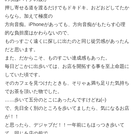
押し寄せる道を渡るだけでもドキドキ、おどおどしてたか
らなら。加えて極度の
方向音痴。iPhoneがあっても、方向音痴がもたらす心理
的な負担度はかわらないので、
ものっすごく遠くに探しに出たのと同じ徒労感があったん
だと思います。
また、だからこそ、ものすごい達成感もあった。
毎日どこかに出歩いては、お店を開拓する事を至上命題に
していた頃です。
そのカフェを見つけたときも、そりゃぁ満ち足りた気持ち
でお茶を頂いた物でした。
……歩いて五分のとこにあったんですけどね(–)
で、先日全く別のところを歩いてましたら、気になるお店
が！！
と思ったら、デジャブだ！！一年前にもほっつき歩いて
て、同じを店の前で、