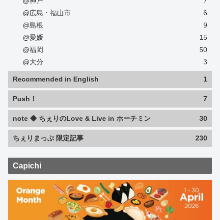
@神戸
7
@広島・福山市
6
@島根
9
@愛媛
15
@福岡
50
@大分
3
Recommended in English
1
Push！
7
note ◆ ちぇりのLove & Live in ホーチミン
30
ちぇりまっぷ 限定記事
230
Capichi