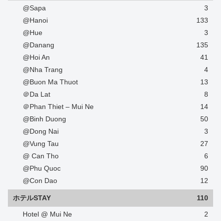
@Sapa
3
@Hanoi
133
@Hue
3
@Danang
135
@Hoi An
41
@Nha Trang
4
@Buon Ma Thuot
13
＠Da Lat
8
＠Phan Thiet – Mui Ne
14
@Binh Duong
50
@Dong Nai
3
@Vung Tau
27
@ Can Tho
6
@Phu Quoc
90
@Con Dao
12
ホテルSTAY
110
Hotel @ Mui Ne
2