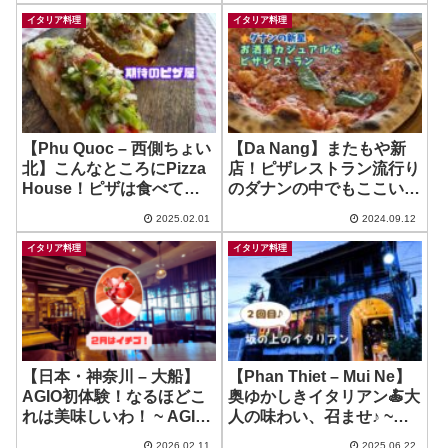
Italiana
イタリア料理
イタリア料理
【Phu Quoc – 西側ちょい
【Da Nang】またもや新
北】こんなところにPizza
店！ピザレストラン流行り
House！ピザは食べてな
のダナンの中でもここいい
いけれど…？ ~ Midori
かも！ ~ Bottega 5
2025.02.01
2024.09.12
House
イタリア料理
イタリア料理
【日本・神奈川 – 大船】
【Phan Thiet – Mui Ne】
AGIO初体験！なるほどこ
奥ゆかしきイタリアン🍝大
れは美味しいわ！ ~ AGIO
人の味わい、召ませ♪ ~
natura 大船店
Pardis Italian
2026.02.11
2025.06.22