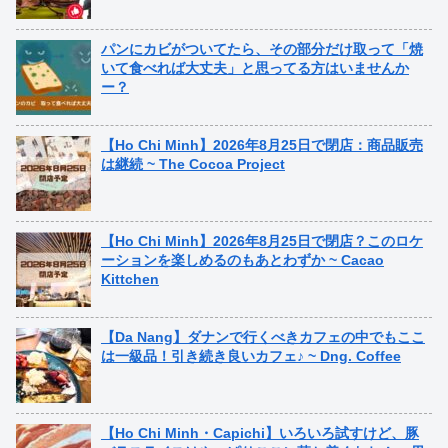
パンにカビがついてたら、その部分だけ取って「焼
いて食べれば大丈夫」と思ってる方はいませんか
ー？
【Ho Chi Minh】2026年8月25日で閉店：商品販売
は継続 ~ The Cocoa Project
【Ho Chi Minh】2026年8月25日で閉店？このロケ
ーションを楽しめるのもあとわずか ~ Cacao
Kittchen
【Da Nang】ダナンで行くべきカフェの中でもここ
は一級品！引き続き良いカフェ♪ ~ Dng. Coffee
【Ho Chi Minh・Capichi】いろいろ試すけど、豚