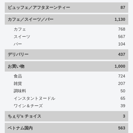
ビュッフェ／アフタヌーンティー
87
カフェ／スイーツ／バー
1,130
カフェ
768
スイーツ
567
バー
104
デリバリー
437
お買い物
1,000
食品
724
雑貨
207
調味料
50
インスタントヌードル
65
ワイン＆チーズ
39
ちぇり's チョイス
3
ベトナム国内
563