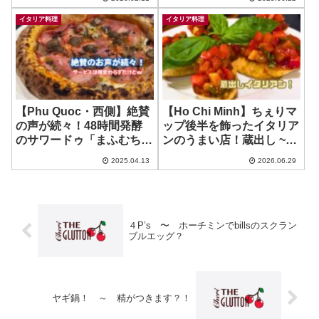
イタリア料理
イタリア料理
【Phu Quoc・西側】絶賛
【Ho Chi Minh】ちぇりマ
の声が続々！48時間発酵
ップ後半を飾ったイタリア
のサワードゥ「まふむち」
ンのうまい店！蔵出し ~
のピザ！ ~ PIZZAMO
Vittorio Italian Restaurant
2025.04.13
2026.06.29
４P’s 〜 ホーチミンでbillsのスクラン
ブルエッグ？
ヤギ鍋！ ～ 精がつきます？！