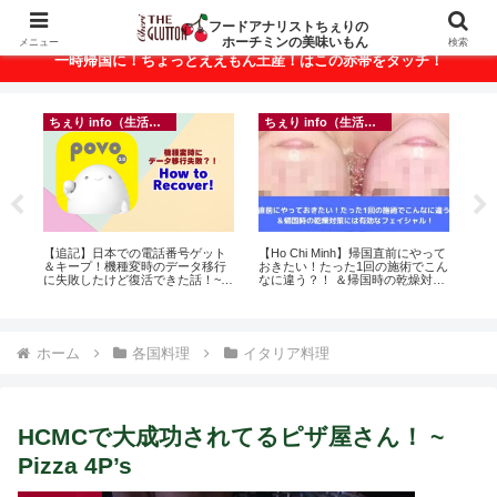
ベトナム・ホーチミンの美味いもんが満載！
フードアナリストちぇりの
ホーチミンの美味いもん
メニュー
検索
一時帰国に！ちょっとええもん土産！はこの赤帯をタッチ！
ちぇり info（生活情報）
ちぇり info（生活情報）
r
【追記】日本での電話番号ゲット
【Ho Chi Minh】帰国直前にやって
【

＆キープ！機種変時のデータ移行
おきたい！たった1回の施術でこん
の
に失敗したけど復活できた話！~
なに違う？！ ＆帰国時の乾燥対策
と
povo
には有効なフェイシャル！ ~
で平
Rosereve
期間
Fam
ホーム
各国料理
イタリア料理
HCMCで大成功されてるピザ屋さん！ ~
Pizza 4P’s