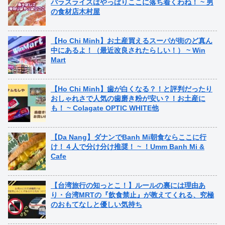
バラスライスはやっぱりここに落ち着くわね！ ~ 男
の食材店木村屋
【Ho Chi Minh】お土産買えるスーパが街のど真ん
中にあるよ！（最近改良されたらしい！） ~ Win
Mart
【Ho Chi Minh】歯が白くなる？！と評判だったり
おしゃれさで人気の歯磨き粉が安い？！お土産に
も！ ~ Colagate OPTIC WHITE他
【Da Nang】ダナンでBanh Mi朝食ならここに行
け！４人で分け分け推奨！ ~ ！Umm Banh Mi &
Cafe
【台湾旅行の知っとこ！】ルールの裏には理由あ
り・台湾MRTの『飲食禁止』が教えてくれる、究極
のおもてなしと優しい気持ち