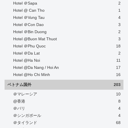
Hotel ＠Sapa
2
Hotel @ Can Tho
1
Hotel ＠Vung Tau
4
Hotel ＠Con Dao
3
Hotel ＠Bin Duong
2
Hotel @Buon Mat Thuot
3
Hotel ＠Phu Quoc
18
Hotel ＠Da Lat
2
Hotel @Ha Noi
11
Hotel @Da Nang / Hoi An
17
Hotel @Ho Chi Minh
16
ベトナム国外
203
＠マレーシア
10
@香港
8
＠バリ
4
＠シンガポール
4
＠タイランド
68