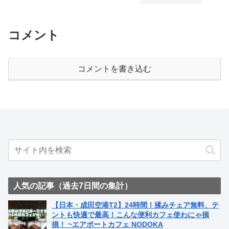
コメント
コメントを書き込む
人気の記事（過去7日間の集計）
【日本・成田空港T2】24時間！揉みチェア無料、テ
ントも快適で最高！こんな便利カフェ使わにゃ損
損！ ~エアポートカフェ NODOKA