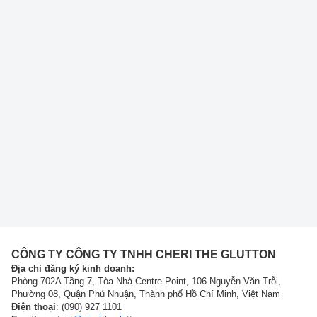
CÔNG TY CÔNG TY TNHH CHERI THE GLUTTON
Địa chỉ đăng ký kinh doanh:
Phòng 702A Tầng 7, Tòa Nhà Centre Point, 106 Nguyễn Văn Trỗi,
Phường 08, Quận Phú Nhuận, Thành phố Hồ Chí Minh, Việt Nam
Điện thoại
: (090) 927 1101