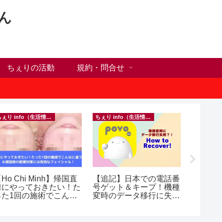
ん
ちぇりの活動
規約・問合せ
ちぇり info（生活情報）
ちぇり info（生活情報）
フランス料
Ho Chi Minh】帰国直
【追記】日本での電話番
【Ho C
前にやっておきたい！た
号ゲット＆キープ！機種
ンチが
った1回の施術でこんな
変時のデータ移行に失敗
の♪ ~ Se
違う？！ ＆帰国時の
したけど復活できた話！
and lou
乾燥対策には有効なフェ
~ povo
シャル！ ~ Rosereve