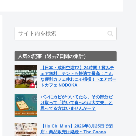
人気の記事（過去7日間の集計）
【日本・成田空港T2】24時間！揉みチ
ェア無料、テントも快適で最高！こん
な便利カフェ使わにゃ損損！ ~エアポー
トカフェ NODOKA
パンにカビがついてたら、その部分だ
け取って「焼いて食べれば大丈夫」と
思ってる方はいませんかー？
【Ho Chi Minh】2026年8月25日で閉
店：商品販売は継続 ~ The Cocoa