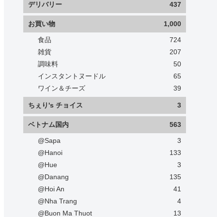
デリバリー
437
お買い物
1,000
食品
724
雑貨
207
調味料
50
インスタントヌードル
65
ワイン＆チーズ
39
ちぇり's チョイス
3
ベトナム国内
563
@Sapa
3
@Hanoi
133
@Hue
3
@Danang
135
@Hoi An
41
@Nha Trang
4
@Buon Ma Thuot
13