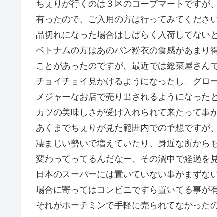
ちぇりが行くのは３区のコープマートですが
有ったので、ご入用の方は行ってみてくださ
品切れになった場合はしばらく入荷してないと
ベトナムの方はあのパン粉衣の食感があまり
ことがあったのですが、最近では総菜屋さん
チョイチョイ見かけるようになったし、グロ
メジャーなお店で売り出されるようになった
カツの美味しさが受け入れられて来たって事か
あくまでちぇりが見た範囲内での予想ですが
凄まじい勢いで増えていたり、身近な所から
変わってってるんだなー、その渦中で経過を
日本のスーパーには置いていない事がまずな
場合に寄ってはコンビニですら置いてる事が
それがホーチミンで手軽に売られてなかった