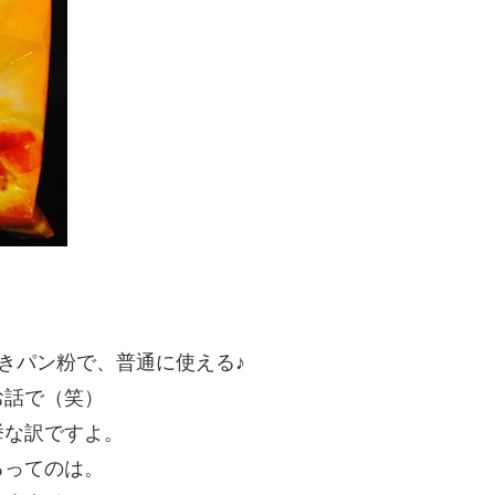
！
挽きパン粉で、普通に使える♪
お話で（笑）
挙な訳ですよ。
るってのは。