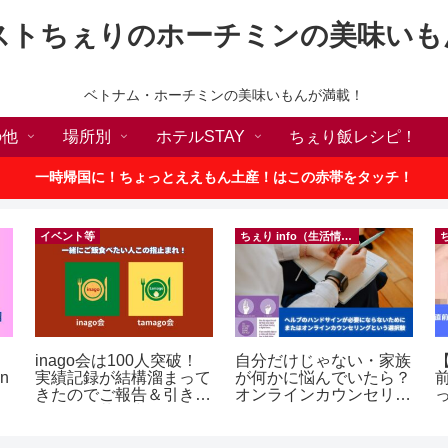
ストちぇりのホーチミンの美味いも
ベトナム・ホーチミンの美味いもんが満載！
の他
場所別
ホテルSTAY
ちぇり飯レシピ！
一時帰国に！ちょっとええもん土産！はこの赤帯をタッチ！
イベント等
ちぇり info（生活情報）
inago会は100人突破！
自分だけじゃない・家族
【
in
実績記録が結構溜まって
が何かに悩んでいたら？
きたのでご報告＆引き続
オンラインカウンセリン
きお仲間募集中♪
グという選択肢
に
イ