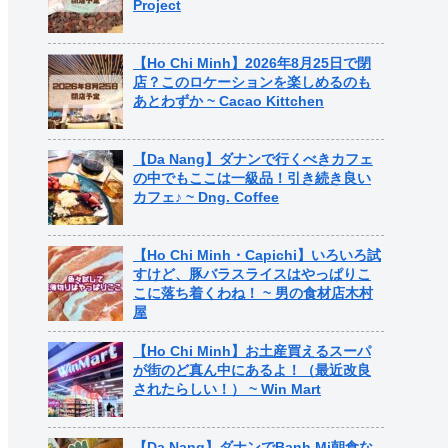
Project
【Ho Chi Minh】2026年8月25日で閉
店？このロケーションを楽しめるのも
あとわずか ~ Cacao Kittchen
【Da Nang】ダナンで行くべきカフェ
の中でもここは一級品！引き続き良い
カフェ♪ ~ Dng. Coffee
【Ho Chi Minh・Capichi】いろいろ試
すけど、豚バラスライスはやっぱりこ
こに落ち着くわね！ ~ 男の食材店木村
屋
【Ho Chi Minh】お土産買えるスーパ
が街のど真ん中にあるよ！（最近改良
されたらしい！） ~ Win Mart
【Da Nang】ダナンでBanh Mi朝食な