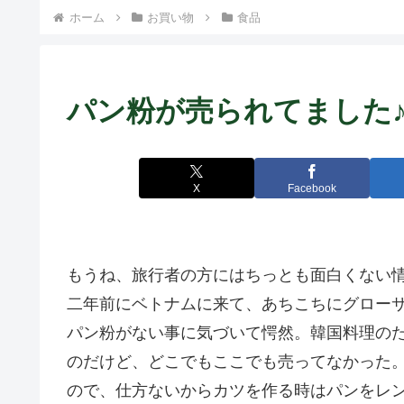
ト中営業予定追記） ~
ホーム
お買い物
食品
Fame Nail
パン粉が売られてまし
X
Facebook
もうね、旅行者の方にはちっとも面白くない
二年前にベトナムに来て、あちこちにグロー
パン粉がない事に気づいて愕然。韓国料理の
のだけど、どこでもここでも売ってなかった
ので、仕方ないからカツを作る時はパンをレ