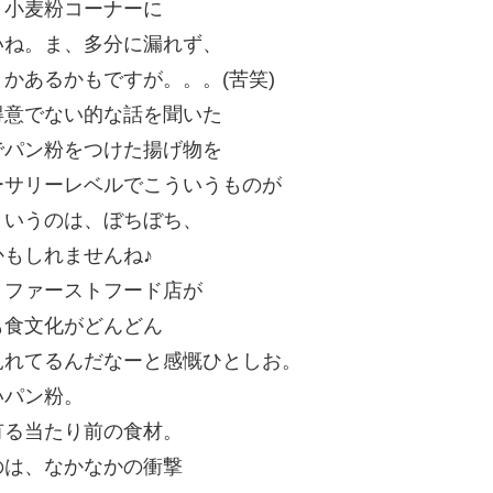
、小麦粉コーナーに
いね。ま、多分に漏れず、
かあるかもですが。。。(苦笑)
得意でない的な話を聞いた
でパン粉をつけた揚げ物を
ーサリーレベルでこういうものが
というのは、ぼちぼち、
もしれませんね♪
、ファーストフード店が
も食文化がどんどん
見れてるんだなーと感慨ひとしお。
いパン粉。
有る当たり前の食材。
のは、なかなかの衝撃