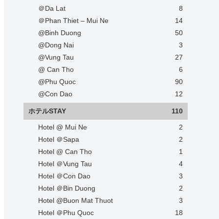
＠Da Lat
8
＠Phan Thiet – Mui Ne
14
@Binh Duong
50
@Dong Nai
3
@Vung Tau
27
@ Can Tho
6
@Phu Quoc
90
@Con Dao
12
ホテルSTAY
110
Hotel @ Mui Ne
2
Hotel ＠Sapa
2
Hotel @ Can Tho
1
Hotel ＠Vung Tau
4
Hotel ＠Con Dao
3
Hotel ＠Bin Duong
2
Hotel @Buon Mat Thuot
3
Hotel ＠Phu Quoc
18