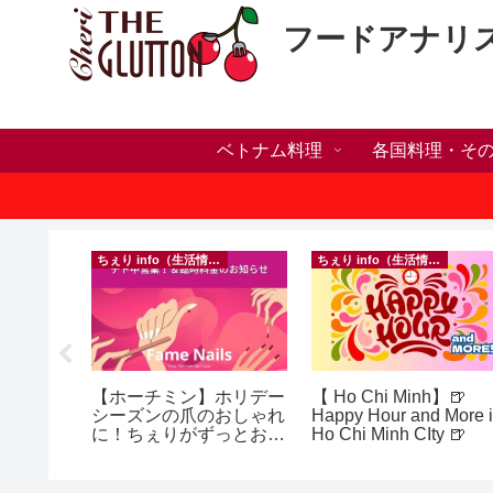
フードアナリ
ベトナム料理
各国料理・そ
ちぇり info（生活情報）
ちぇり info（生活情報）
h】新年ラ
【ホーチミン】ホリデー
【 Ho Chi Minh】🍺
しかった
シーズンの爪のおしゃれ
Happy Hour and More 
ne shop
に！ちぇりがずっとお世
Ho Chi Minh CIty 🍺
話になってるネイルサロ
ンで平日15％OFF！
（テト前不適用期間&テ