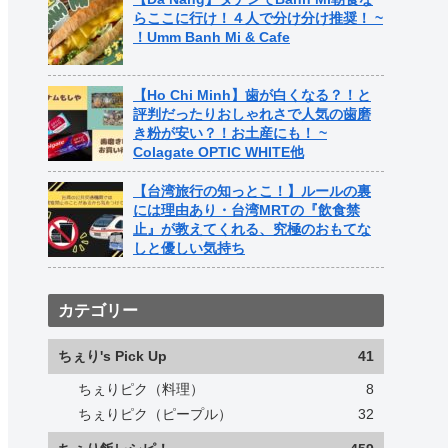
らここに行け！４人で分け分け推奨！ ~
！Umm Banh Mi & Cafe
【Ho Chi Minh】歯が白くなる？！と
評判だったりおしゃれさで人気の歯磨
き粉が安い？！お土産にも！ ~
Colagate OPTIC WHITE他
【台湾旅行の知っとこ！】ルールの裏
には理由あり・台湾MRTの『飲食禁
止』が教えてくれる、究極のおもてな
しと優しい気持ち
カテゴリー
ちぇり's Pick Up
41
ちぇりピク（料理）
8
ちぇりピク（ピープル）
32