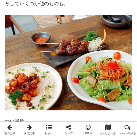
そしていくつか他のものも。
つい最近、
前の記事
次の記事
目次へ
シェア
LINE＠
ちぇりまっぷ
Lazada掲示板