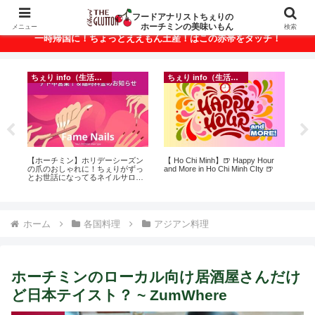
ベトナム・ホーチミンの美味いもんが満載！
フードアナリストちぇりの
ホーチミンの美味いもん
メニュー
検索
一時帰国に！ちょっとええもん土産！はこの赤帯をタッチ！
ちぇり info（生活情報）
ちぇり info（生活情報）
って
【ホーチミン】ホリデーシーズン
【 Ho Chi Minh】🍺 Happy Hour
【
こん
の爪のおしゃれに！ちぇりがずっ
and More in Ho Chi Minh CIty 🍺
＆
とお世話になってるネイルサロン
に
で平日15％OFF！（テト前不適用
pov
期間&テト中営業予定追記） ~
Fame Nail
ホーム
各国料理
アジアン料理
ホーチミンのローカル向け居酒屋さんだけ
ど日本テイスト？ ~ ZumWhere