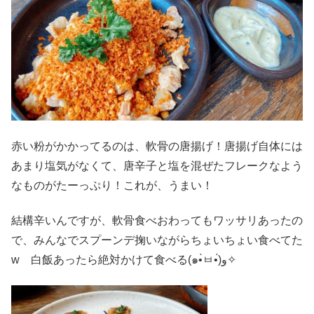
赤い粉がかかってるのは、軟骨の唐揚げ！唐揚げ自体には
あまり塩気がなくて、唐辛子と塩を混ぜたフレークなよう
なものがたーっぷり！これが、うまい！
結構辛いんですが、軟骨食べおわってもワッサリあったの
で、みんなでスプーンデ掬いながらちょいちょい食べてた
w 白飯あったら絶対かけて食べる(๑•̀ㅂ•́)و✧