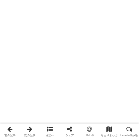
前の記事
次の記事
目次へ
シェア
LINE＠
ちぇりまっぷ
Lazada掲示板