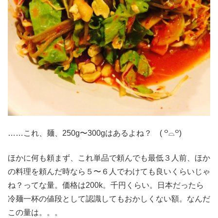
……これ、麺、250g〜300gはあるよね？ ( ꒪⌓꒪)
ほかに何も頼まず、これ単品で頼んでも最低３人前、ほか
の料理を頼んだ時なら５〜６人でわけても良いくらいじゃ
ね？ってな量。価格は200k。千円くらい。日本だったら
冷麺一杯の値段として認識してもおかしくない額。なんだ
この量は。。。