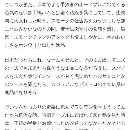
こいつがまた、日本でよく手抜きのオードブルに出てくる
色気のない加工鴨ハムとは全く路線を異にしていて、生鴨
肉に火入れした時と、スモークの仕込みをガッツリした加
工ハムみたいなのとの間、若干生肉寄りの食感を残し、塩
気・スモークチップのアタックも慎ましやかに、肉のおい
しさをホンワリと出した逸品。
日本だったらこれ、なーんもせんと、そのまま出してユズ
の一辺でも加えたら偉そうな１品になるだろうし、スパイ
スを加えた赤ワインソースか甘く煮詰めたバルサミコとか
のソースを添えたら、カジュアルなビストロのオサレ臭い
逸品になりそう。
そいつをたっぷりの野菜に包んでワシワシ食べようってん
だから贅沢な話。当初テーブルに運ばれて来た鍋を見た時
は、正規の半量とお願いしたのが通じてなかったか？と心