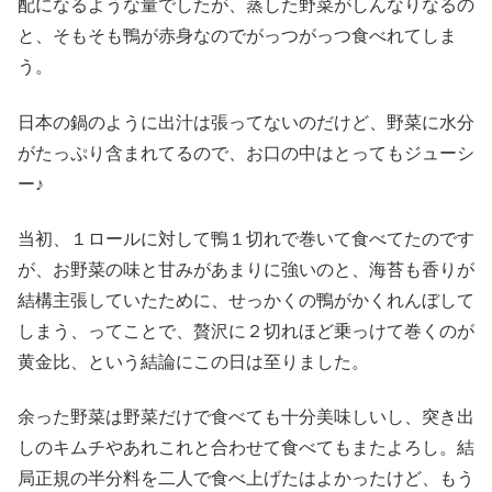
配になるような量でしたが、蒸した野菜がしんなりなるの
と、そもそも鴨が赤身なのでがっつがっつ食べれてしま
う。
日本の鍋のように出汁は張ってないのだけど、野菜に水分
がたっぷり含まれてるので、お口の中はとってもジューシ
ー♪
当初、１ロールに対して鴨１切れで巻いて食べてたのです
が、お野菜の味と甘みがあまりに強いのと、海苔も香りが
結構主張していたために、せっかくの鴨がかくれんぼして
しまう、ってことで、贅沢に２切れほど乗っけて巻くのが
黄金比、という結論にこの日は至りました。
余った野菜は野菜だけで食べても十分美味しいし、突き出
しのキムチやあれこれと合わせて食べてもまたよろし。結
局正規の半分料を二人で食べ上げたはよかったけど、もう