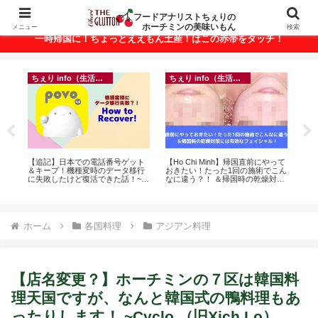
ベトナム・ホーチミンの美味いもんが満載！
フードアナリストちぇりの
ホーチミンの美味いもん
メニュー
検索
一時帰国に！ちょっとええもん土産！はこの赤帯をタッチ！
ちぇり info（生活情報）
ちぇり info（生活情報）
フ
に
【追記】日本での電話番号ゲット
【Ho Chi Minh】帰国直前にやって
【H
ン
＆キープ！機種変時のデータ移行
おきたい！たった1回の施術でこん
美味し
に失敗したけど復活できた話！~
なに違う？！ ＆帰国時の乾燥対策
sho
povo
には有効なフェイシャル！ ~
Rosereve
ホーム
各国料理
アジアン料理
【店名変更？】ホーチミンの７区は韓国料
理天国ですが、なんと韓国式の鴨料理もあ
ったりします！ ~Cyclo （旧Xich Lo）