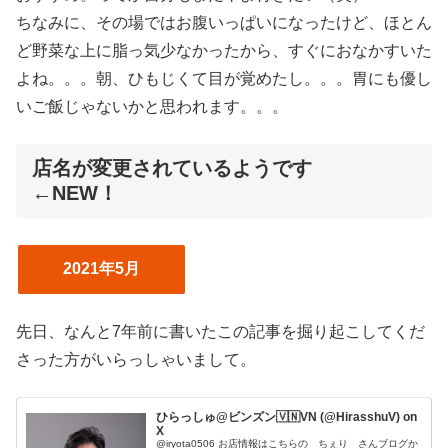
ちなみに、その場ではお腹いっぱいになったけど、ほとん
ど野菜な上に脂っ気少なかったから、すぐにおなかすいた
よね。。。朝、ひもじくて目が覚めたし。。。胃にも優し
いご飯じゃないかと思われます。。。
店名が変更されているようです
←NEW！
2021年5月
先日、なんと7年前に書いたこの記事を掘り起こしてくだ
さった方がいらっしゃいまして。
ひらっしゅ@ビンズン🇻🇳VN (@HirasshuV) on
X
@iryota0506 お店情報はこちらの ちぇり さんブログか