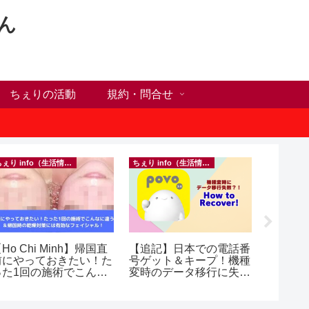
ん
ちぇりの活動
規約・問合せ
ちぇり info（生活情報）
ちぇり info（生活情報）
Ho Chi Minh】帰国直
【追記】日本での電話番
自分だ
前にやっておきたい！た
号ゲット＆キープ！機種
が何か
った1回の施術でこんな
変時のデータ移行に失敗
オンラ
違う？！ ＆帰国時の
したけど復活できた話！
グとい
乾燥対策には有効なフェ
~ povo
シャル！ ~ Rosereve