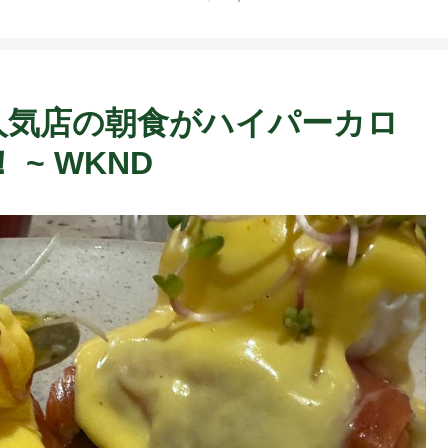
ト中営業予定追記） ~
Fame Nail
題の人気店の朝食がハイパーカロ
~ WKND