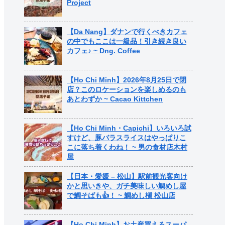
Project
【Da Nang】ダナンで行くべきカフェ
の中でもここは一級品！引き続き良い
カフェ♪ ~ Dng. Coffee
【Ho Chi Minh】2026年8月25日で閉
店？このロケーションを楽しめるのも
あとわずか ~ Cacao Kittchen
【Ho Chi Minh・Capichi】いろいろ試
すけど、豚バラスライスはやっぱりこ
こに落ち着くわね！ ~ 男の食材店木村
屋
【日本・愛媛 – 松山】駅前観光客向け
かと思いきや、ガチ美味しい鯛めし屋
で鯛そばも👍！ ~ 鯛めし槇 松山店
【Ho Chi Minh】お土産買えるスーパ