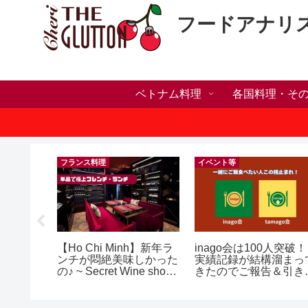
フードアナリ
ベトナム料理
各国料理・そ
）
フランス料理
イベント等
い・家族
【Ho Chi Minh】新年ラ
inago会は100人突破！
いたら？
ンチが悶絶美味しかった
実績記録が結構溜まっ
ンセリン
の♪ ~ Secret Wine shop
きたのでご報告＆引き
and lounge
きお仲間募集中♪