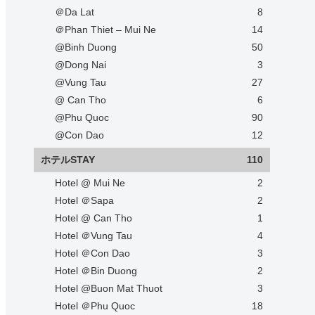
＠Da Lat
8
＠Phan Thiet – Mui Ne
14
@Binh Duong
50
@Dong Nai
3
@Vung Tau
27
@ Can Tho
6
@Phu Quoc
90
@Con Dao
12
ホテルSTAY
110
Hotel @ Mui Ne
2
Hotel ＠Sapa
2
Hotel @ Can Tho
1
Hotel ＠Vung Tau
4
Hotel ＠Con Dao
3
Hotel ＠Bin Duong
2
Hotel @Buon Mat Thuot
3
Hotel ＠Phu Quoc
18