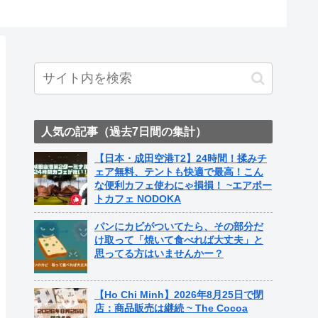
人気の記事（過去7日間の集計）
【日本・成田空港T2】24時間！揉みチ
ェア無料、テントも快適で最高！こん
な便利カフェ使わにゃ損損！ ~エアポー
トカフェ NODOKA
パンにカビがついてたら、その部分だ
け取って「焼いて食べれば大丈夫」と
思ってる方はいませんかー？
【Ho Chi Minh】2026年8月25日で閉
店：商品販売は継続 ~ The Cocoa