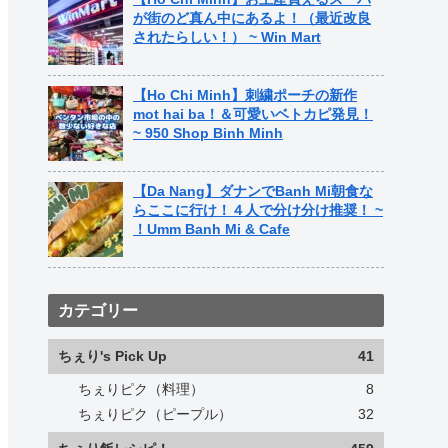
が街のど真ん中にあるよ！（最近改良
されたらしい！） ~ Win Mart
【Ho Chi Minh】刺繍ポーチの新作
mot hai ba！＆可愛いベトカピ発見！
~ 950 Shop Binh Minh
【Da Nang】ダナンでBanh Mi朝食な
らここに行け！４人で分け分け推奨！ ~
！Umm Banh Mi & Cafe
カテゴリー
ちぇり's Pick Up
41
ちぇりピク（料理）
8
ちぇりピク（ピープル）
32