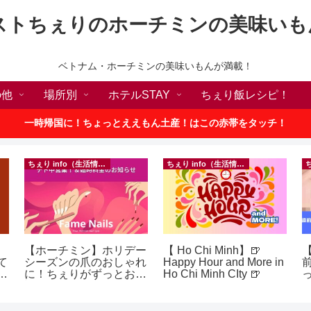
ストちぇりのホーチミンの美味いも
ベトナム・ホーチミンの美味いもんが満載！
の他
場所別
ホテルSTAY
ちぇり飯レシピ！
一時帰国に！ちょっとええもん土産！はこの赤帯をタッチ！
ちぇり info（生活情報）
ちぇり info（生活情報）
【ホーチミン】ホリデー
【 Ho Chi Minh】🍺
【
て
シーズンの爪のおしゃれ
Happy Hour and More in
続
に！ちぇりがずっとお世
Ho Chi Minh CIty 🍺
話になってるネイルサロ
に
ンで平日15％OFF！
（テト前不適用期間&テ
イ