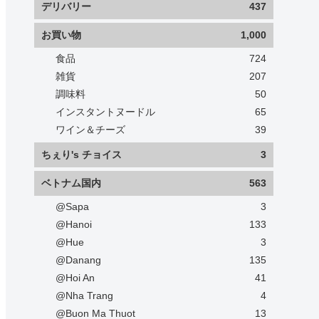
デリバリー
437
お買い物
1,000
食品
724
雑貨
207
調味料
50
インスタントヌードル
65
ワイン＆チーズ
39
ちぇり's チョイス
3
ベトナム国内
563
@Sapa
3
@Hanoi
133
@Hue
3
@Danang
135
@Hoi An
41
@Nha Trang
4
@Buon Ma Thuot
13