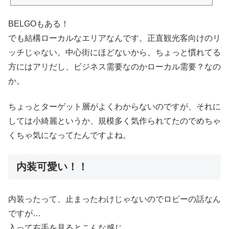
年現在も昔と変わらぬレベルか、さらに美味しくなったと感じるお料理もありま
した。Belgoに行くなら、この店舗をお勧め！連日盛況のビアホール人種を問わ
BELGOもある！
ず、大勢の人で連日賑わってるこちらのお店。日本人コミュニティの間でも、も
うすっかりおなじみですよね。このブログでもイベントをやらせてもら...
でも結構ローカルなエリアなんです。正直観光客向けのリ
ッチじゃない。中心街にほどないから、ちょっと慣れてる
方にはアリだし、ビジネス需要なのかローカル需要？なの
か。
ちょっとターゲット層がよくわからないのですが、それに
しては小綺麗というか、規模多く気作られてたのでめちゃ
くちゃ気になってたんですよね。
内装可愛い！！
内装ったって、止まったわけじゃないのでロビーの話なん
ですが…
入って右手を見るとこんな感じ。