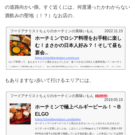
「記事を載せないで欲しい」とお申し出があれば応じています。権利的にいう
の道路向かい側。すぐ近くには、何度通ったかわからない
と、個人の感想を書くことは自由、ということになっても、お店の望まないこと
をするのは、このブログの本意ではないから。転じて、小さなバーなどは事...
酒飲みの聖地（！？）なお店の、
フードアナリストちぇりのホーチミンの美味いもん
2022.11.15
ホーチミンでロシア料理をお手軽に楽し
む！まさかの日本人好み？！そして昼も
宴会...
https://cheritheglutton.com/cccp
ロシア料理って、あんまりイメージ湧きませんでしたが、食べてみると日本人と親和性高い？！ホーチミ
ンで初ロシア料理を食べてみた！ Nov.2017初訪問Vung Tauには、石油掘削のお仕事があって、ロシアか
らそのために来てる方が結構いるらしい。そう言えばアルマゲドンに出てくるような人たち、よく見かけ
る。ロシア語の看板とかもよく見かける。サーフィンクラブのオーナーさん？店長さん？が、ロシアの方
もありますな♪歩いて行けるエリアには、
だったりもする。避暑、ならぬ避寒のためにホーチミンに来られる方も多いらしく、ロシアとベトナムは
結構ご縁が深いらしい。でも...
フードアナリストちぇりのホーチミンの美味いもん
1 Pocket
2019.05.15
ホーチミンで極上ベルギービール！ ~ B
ELGO
https://cheritheglutton.com/belgo
ホーチミンでベルギービール？と思われる方もいらっしゃるかもしれませんが、
もうすっかり定着しましたね。しばらくぶりのBelgoさんです!2026年に更新※202
6年時点の様子を別記事で掲載しています他店舗と違い、この本店については2026