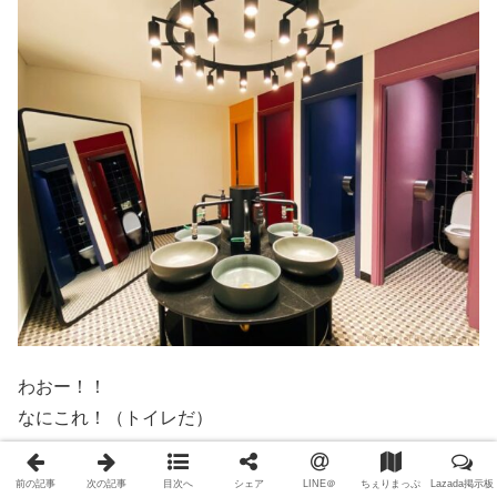
わおー！！
なにこれ！（トイレだ）
カラフルなドアはありがちだとして、中心に置かれた手洗
前の記事
次の記事
目次へ
シェア
LINE＠
ちぇりまっぷ
Lazada掲示板