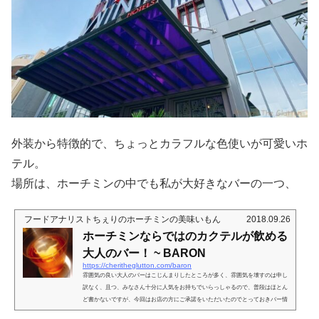
外装から特徴的で、ちょっとカラフルな色使いが可愛いホ
テル。
場所は、ホーチミンの中でも私が大好きなバーの一つ、
フードアナリストちぇりのホーチミンの美味いもん
2018.09.26
ホーチミンならではのカクテルが飲める
大人のバー！ ~ BARON
https://cheritheglutton.com/baron
雰囲気の良い大人のバーはこじんまりしたところが多く、雰囲気を壊すのは申し
訳なく、且つ、みなさん十分に人気をお持ちでいらっしゃるので、普段はほとん
ど書かないですが、今回はお店の方にご承諾をいただいたのでとっておきバー情
報(*´ω｀)街中からはちょっと離れた場所にある大人のバー飲食店に関しても、