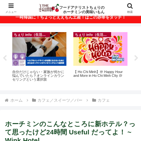
ベトナム・ホーチミンの美味いもんが満載！
フードアナリストちぇりの
ホーチミンの美味いもん
メニュー
検索
一時帰国に！ちょっとええもん土産！はこの赤帯をタッチ！
ちぇり info（生活情報）
ちぇり info（生活情報）
ト
自分だけじゃない・家族が何かに
【 Ho Chi Minh】🍺 Happy Hour
【H
行
悩んでいたら？オンラインカウン
and More in Ho Chi Minh CIty 🍺
お
~
セリングという選択肢
なに違う
には
Ros
ホーム
カフェ／スイーツ／バー
カフェ
ホーチミンのこんなところに新ホテル？っ
て思ったけど24時間 Useful だってよ！ ~
Wink Hotel