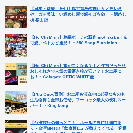
【日本・愛媛 – 松山】駅前観光客向けかと思いき
や、ガチ美味しい鯛めし屋で鯛そばも👍！ ~ 鯛めし
槇 松山店
【Ho Chi Minh】刺繍ポーチの新作 mot hai ba！＆
可愛いベトカピ発見！ ~ 950 Shop Binh Minh
【Ho Chi Minh】歯が白くなる？！と評判だったり
おしゃれさで人気の歯磨き粉が安い？！お土産に
も！ ~ Colagate OPTIC WHITE他
【Phu Quoc西側】お土産も滞在中に必要なものも
生活物資も全部お任せ、フーコック最大の便利スー
パー！ ~ King kong
【台湾旅行の知っとこ！】ルールの裏には理由あ
り・台湾MRTの『飲食禁止』が教えてくれる、究極