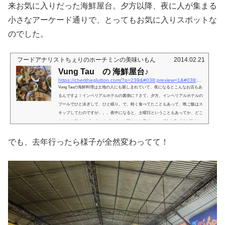
来お気に入りだった海鮮屋台。夕方以降、夜に人が集まる
小さなアーケード通りで、とってもお気に入りスポットな
のでした。
フードアナリストちぇりのホーチミンの美味いもん
2014.02.21
Vung Tau の 海鮮屋台♪
https://cheritheglutton.com/?p=239&#038;preview=1&#038;_ppp=6b531b2e37
Vung Tauの海鮮料理は土地の人にも親しまれていて、夜になるとこんなお店もあ
るんですよ！インペリアルホテルの裏側に？さて、夕方、インペリアルホテルの
プールでひと泳ぎして、ひと眠り。で、軽く食べてたこともあって、晩ご飯はス
キップしてたのですが。。。夜中になると、土曜日ということもあってか、どこ
からとも無く、ブンチャカブンチャカ賑やかな音が。。。(^^;クラブでも近くに
あるのかな？と思って窓を開けてみると、インペリアルホテルの裏手側に、何や
ら明るく光る場所がある。一つはクラブと思しき建物で、もう一つはア...
でも、去年行ったら様子が全然変わってて！