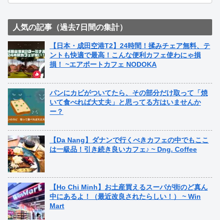
人気の記事（過去7日間の集計）
【日本・成田空港T2】24時間！揉みチェア無料、テ
ントも快適で最高！こんな便利カフェ使わにゃ損
損！ ~エアポートカフェ NODOKA
パンにカビがついてたら、その部分だけ取って「焼
いて食べれば大丈夫」と思ってる方はいませんか
ー？
【Da Nang】ダナンで行くべきカフェの中でもここ
は一級品！引き続き良いカフェ♪ ~ Dng. Coffee
【Ho Chi Minh】お土産買えるスーパが街のど真ん
中にあるよ！（最近改良されたらしい！） ~ Win
Mart