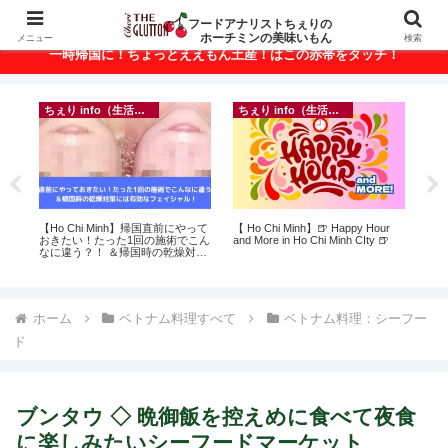
ベトナム・ホーチミンの美味いもんが満載！
フードアナリストちぇりの
ホーチミンの美味いもん
メニュー
検索
一時帰国に！ちょっとええもん土産！はこの赤帯をタッチ！
ちぇり info（生活情報）
ちぇり info（生活情報）
フ
ト
【Ho Chi Minh】帰国直前にやって
【 Ho Chi Minh】🍺 Happy Hour
【H
行
おきたい！たった1回の施術でこん
and More in Ho Chi Minh CIty 🍺
美味し
~
なに違う？！ ＆帰国時の乾燥対策
sho
には有効なフェイシャル！ ~
Rosereve
ホーム
ベトナム料理すべて
ベトナム料理：シーフー
ド
ブンタウ ◇ 晩御飯を控えめに食べて夜食
に楽しみたいシーフードマーケット