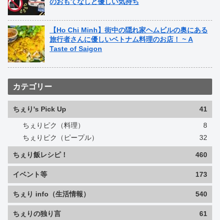
のおもてなしと優しい気持ち
【Ho Chi Minh】街中の隠れ家ヘムビルの奥にある
旅行者さんに優しいベトナム料理のお店！ ~ A
Taste of Saigon
カテゴリー
ちぇり's Pick Up
41
ちぇりピク（料理）
8
ちぇりピク（ピープル）
32
ちぇり飯レシピ！
460
イベント等
173
ちぇり info（生活情報）
540
ちぇりの独り言
61