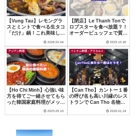
【Vung Tau】レモングラ
【閉店】Le Thanh Tonで
スとミントで食べる生タコ
ロブスターを食べ放題？！
「だけ」鍋！これ美味し
オーダービュッフェで質も
い！！ ! ~ Quan An Hung
良いぞ！ ~ Kingscross
2026.02.04
2025.10.30
Chi
アジアン料理
ベトナム料理：アラカルト
【Ho Chi Minh】心強い味
【Can Tho】カントー１番
方を得てご一緒させてもら
の呼び名も高い川縁のレス
った韓国家庭料理がメッチ
トランで Can Tho 名物
ャ良かった！ ~
を！ ~ Lua Nem
2025.05.10
2026.01.24
CHEONGDAM BBQ &
SUSHI