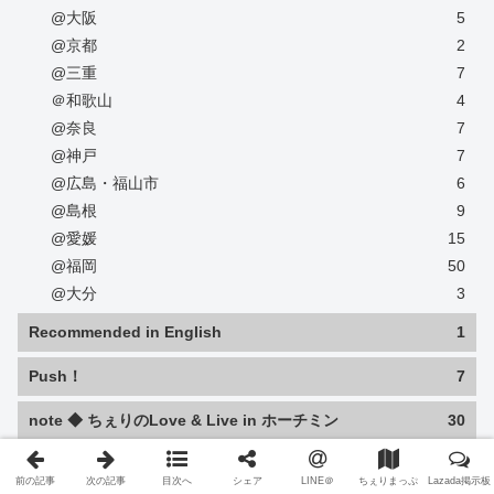
@大阪
5
@京都
2
@三重
7
＠和歌山
4
@奈良
7
@神戸
7
@広島・福山市
6
@島根
9
@愛媛
15
@福岡
50
@大分
3
Recommended in English
1
Push！
7
note ◆ ちぇりのLove & Live in ホーチミン
30
ちぇりまっぷ 限定記事
230
前の記事
次の記事
目次へ
シェア
LINE＠
ちぇりまっぷ
Lazada掲示板