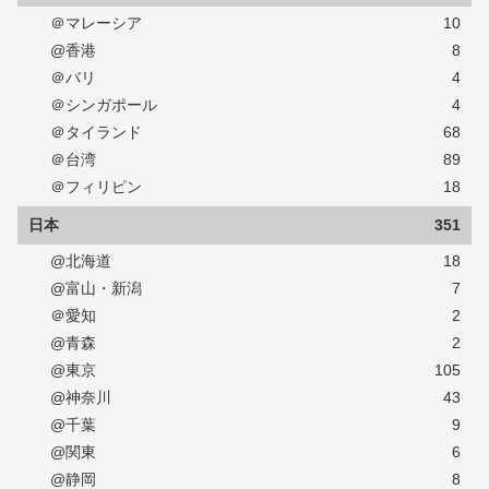
＠マレーシア
10
@香港
8
＠バリ
4
＠シンガポール
4
＠タイランド
68
＠台湾
89
＠フィリピン
18
日本
351
@北海道
18
@富山・新潟
7
＠愛知
2
@青森
2
@東京
105
@神奈川
43
@千葉
9
@関東
6
@静岡
8