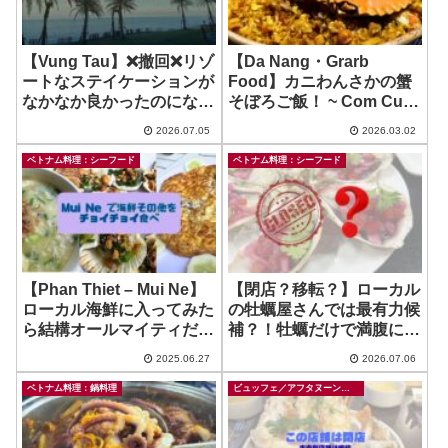
【Vung Tau】❌撤回❌リゾ
【Da Nang・Grarb
ートなステイケーションが
Food】カニわんさかの蟹
なかなか良かったのにな
そぼろご飯！ ~ Com Cua
あ。。。 ~ Mercure Vung
Da Nang
2026.07.05
2026.03.02
Tau
ベトナム料理：シーフード
ベトナム料理：シーフード
【Phan Thiet – Mui Ne】
【閉店？移転？】ローカル
ローカル海鮮に入ってみた
の牡蠣屋さんでは最有力候
ら結構オールマイティだっ
補？！牡蠣だけで満腹にな
た♪ ~ Hau Sua Labarots
っても300k以下！ ~ Hau
2025.06.27
2026.07.06
Sua Happy
ベトナム料理：鍋料理
ビュッフェ／アフタヌーンティー