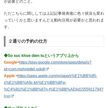
が必要とのこと。
ただこちらに関ししては上記記事発表後に色々状況も変わ
っていくかと思いますんどえ動向注視が必要かと思われま
す。
２通りの予約の仕方
◆So suc khoe dien tuというアプリ上から
Google⇨
https://play.google.com/store/apps/details?
id=com.mohviettel.sskdt
Apple ⇨
https://apps.apple.com/vn/app/s%E1%BB%95-
s%E1%BB%A9c-kh%E1%BB%8Fe-
%C4%91i%E1%BB%87n-t%E1%BB%AD/id1555911794?
l=vi