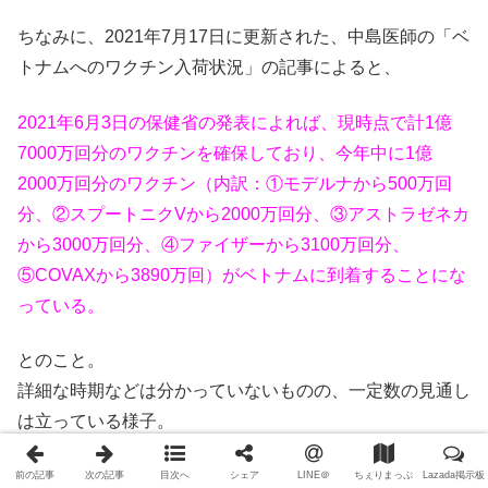
ちなみに、2021年7月17日に更新された、中島医師の「ベ
トナムへのワクチン入荷状況」の記事によると、
2021年6月3日の保健省の発表によれば、現時点で計1億
7000万回分のワクチンを確保しており、今年中に1億
2000万回分のワクチン（内訳：①モデルナから500万回
分、②スプートニクVから2000万回分、③アストラゼネカ
から3000万回分、④ファイザーから3100万回分、
⑤COVAXから3890万回）がベトナムに到着することにな
っている。
とのこと。
詳細な時期などは分かっていないものの、一定数の見通し
は立っている様子。
もちろんあくまで予定なので、どう変化して行くかわかり
前の記事
次の記事
目次へ
シェア
LINE＠
ちぇりまっぷ
Lazada掲示板