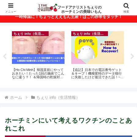
ベトナム・ホーチミンの美味いもんが満載！
フードアナリストちぇりの
ホーチミンの美味いもん
メニュー
検索
一時帰国に！ちょっとええもん土産！はこの赤帯をタッチ！
ちぇり info（生活情報）
ちぇり info（生活情報）
悶絶
【Ho Chi Minh】帰国直前にやって
【追記】日本での電話番号ゲット
【 H
おきたい！たった1回の施術でこん
＆キープ！機種変時のデータ移行
and 
なに違う？！ ＆帰国時の乾燥対策
に失敗したけど復活できた話！~
には有効なフェイシャル！ ~
povo
Rosereve
ホーム
ちぇり info（生活情報）
ホーチミンにいて考えるワクチンのことあ
れこれ