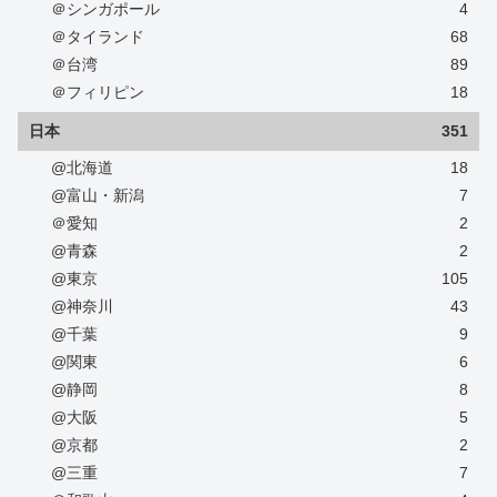
＠シンガポール
4
＠タイランド
68
＠台湾
89
＠フィリピン
18
日本
351
@北海道
18
@富山・新潟
7
＠愛知
2
@青森
2
@東京
105
@神奈川
43
@千葉
9
@関東
6
@静岡
8
@大阪
5
@京都
2
@三重
7