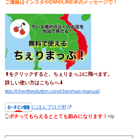
ご連絡はインスタやDMやLINE＠のメッセージで！
⬆︎をクリックすると、ちぇりまっぷに飛べます。
詳しい使い方はこちらへ⬇︎
ttps://cheritheglutton.com/cherimap-manual/
にほんブログ村
👆
ポチってもらえるととても励みになります！
</p