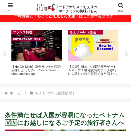
ベトナム・ホーチミンの美味いもんが満載！
フードアナリストちぇりの
ホーチミンの美味いもん
メニュー
検索
一時帰国に！ちょっとええもん土産！はこの赤帯をタッチ！
フランス料理
ちぇり info（生活情報）
r
【Ho Chi Minh】新年ランチが悶絶
【追記】日本での電話番号ゲット
【

美味しかったの♪ ~ Secret Wine
＆キープ！機種変時のデータ移行
の
shop and lounge
に失敗したけど復活できた話！~
と
povo
で平
期間
Fam
ホーム
ちぇり info（生活情報）
条件満たせば入国が容易になったベトナム
🇻🇳にお越しになるご予定の旅行者さんへ