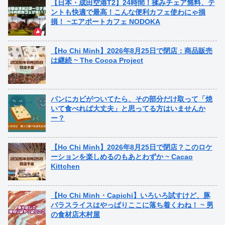
【日本・成田空港T2】24時間！揉みチェア無料、テ
ントも快適で最高！こんな便利カフェ使わにゃ損
損！ ~エアポートカフェ NODOKA
【Ho Chi Minh】2026年8月25日で閉店：商品販売
は継続 ~ The Cocoa Project
パンにカビがついてたら、その部分だけ取って「焼
いて食べれば大丈夫」と思ってる方はいませんか
ー？
【Ho Chi Minh】2026年8月25日で閉店？このロケ
ーションを楽しめるのもあとわずか ~ Cacao
Kittchen
【Ho Chi Minh・Capichi】いろいろ試すけど、豚
バラスライスはやっぱりここに落ち着くわね！ ~ 男
の食材店木村屋