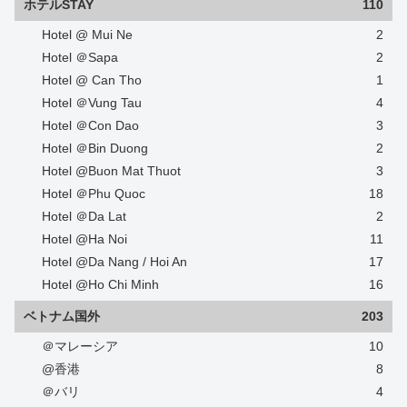
ホテルSTAY
110
Hotel @ Mui Ne
2
Hotel ＠Sapa
2
Hotel @ Can Tho
1
Hotel ＠Vung Tau
4
Hotel ＠Con Dao
3
Hotel ＠Bin Duong
2
Hotel @Buon Mat Thuot
3
Hotel ＠Phu Quoc
18
Hotel ＠Da Lat
2
Hotel @Ha Noi
11
Hotel @Da Nang / Hoi An
17
Hotel @Ho Chi Minh
16
ベトナム国外
203
＠マレーシア
10
@香港
8
＠バリ
4