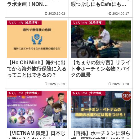
ラボ企画！NON
暇つぶしにもCafeにも宴
Japaneseなお店特集！
会にも？！え？！ ~
2025.10.02
2024.09.17
TSUTAYA SHARE
LOUNGE
ちぇり info（生活情報）
ちぇり info（生活情報）
【Ho Chi Minh】海外に出
【ちぇりの独り言】リライ
てから海外旅行保険に入る
ト◆ホーチミン名物？バイ
ってことはできるの？
クの風景
2025.02.25
2025.07.28
ちぇり info（生活情報）
ちぇり info（生活情報）
【VIETNAM 限定】日本じ
【再掲】ホーチミンに限ら