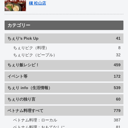
槇 松山店
カテゴリー
ちぇり's Pick Up
41
ちぇりピク（料理）
8
ちぇりピク（ピープル）
32
ちぇり飯レシピ！
459
イベント等
172
ちぇり info（生活情報）
539
ちぇりの独り言
60
ベトナム料理すべて
779
ベトナム料理：ローカル
387
ベトナム料理：おもてなしに
81