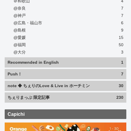
＠和歌山
4
@奈良
7
@神戸
7
@広島・福山市
6
@島根
9
@愛媛
15
@福岡
50
@大分
3
Recommended in English
1
Push！
7
note ◆ ちぇりのLove & Live in ホーチミン
30
ちぇりまっぷ 限定記事
230
Capichi