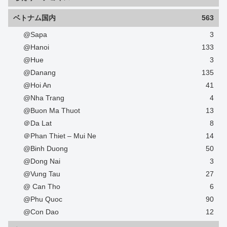
ベトナム国内
563
@Sapa
3
@Hanoi
133
@Hue
3
@Danang
135
@Hoi An
41
@Nha Trang
4
@Buon Ma Thuot
13
＠Da Lat
8
＠Phan Thiet – Mui Ne
14
@Binh Duong
50
@Dong Nai
3
@Vung Tau
27
@ Can Tho
6
@Phu Quoc
90
@Con Dao
12