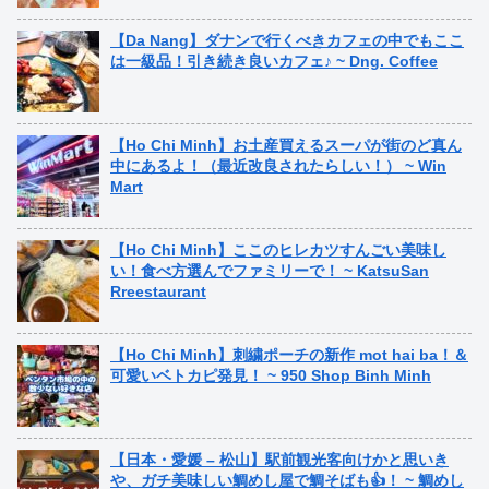
【Da Nang】ダナンで行くべきカフェの中でもここ
は一級品！引き続き良いカフェ♪ ~ Dng. Coffee
【Ho Chi Minh】お土産買えるスーパが街のど真ん
中にあるよ！（最近改良されたらしい！） ~ Win
Mart
【Ho Chi Minh】ここのヒレカツすんごい美味し
い！食べ方選んでファミリーで！ ~ KatsuSan
Rreestaurant
【Ho Chi Minh】刺繍ポーチの新作 mot hai ba！＆
可愛いベトカピ発見！ ~ 950 Shop Binh Minh
【日本・愛媛 – 松山】駅前観光客向けかと思いき
や、ガチ美味しい鯛めし屋で鯛そばも👍！ ~ 鯛めし