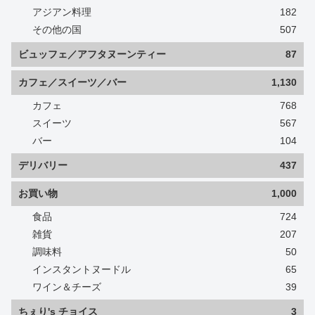
アジアン料理
182
その他の国
507
ビュッフェ／アフタヌーンティー
87
カフェ／スイーツ／バー
1,130
カフェ
768
スイーツ
567
バー
104
デリバリー
437
お買い物
1,000
食品
724
雑貨
207
調味料
50
インスタントヌードル
65
ワイン＆チーズ
39
ちぇり's チョイス
3