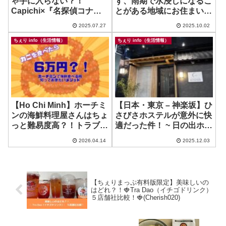
ゃ手に入らない？！
ず、雨期で水浸しになるこ
Capichi×『名探偵コナン
とがある地域にお住まい・
隻眼の残像』コラボ企画で
ご旅行に行かれる方に気を
2025.07.27
2025.10.02
缶バッジ、コンプリートし
つけてほしいこと
たよ！
ちぇり info（生活情報）
ちぇり info（生活情報）
【Ho Chi Minh】ホーチミ
【日本・東京 – 神楽坂】ひ
ンの海鮮料理屋さんはちょ
さびさホステルが意外に快
っと難易度高？！トラブル
適だった件！ ~ 日の出ホテ
回避ポイント！
ル神楽坂
2026.04.14
2025.12.03
【ちぇりまっぷ有料版限定】美味しいの
はどれ？！🍓Tra Dao（イチゴドリンク）
５店舗社比較！🍓(Cherish020)