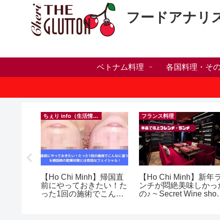
フードアナリ
ベトナム料理
各国料理・そ
）
ちぇり info（生活情報）
フランス料理
ホリデー
【Ho Chi Minh】帰国直
【Ho Chi Minh】新年
おしゃれ
前にやっておきたい！た
ンチが悶絶美味しかっ
っとお世
った1回の施術でこんな
の♪ ~ Secret Wine sho
イルサロ
に違う？！ ＆帰国時の
and lounge
FF！
乾燥対策には有効なフェ
期間&テ
イシャル！ ~ Rosereve