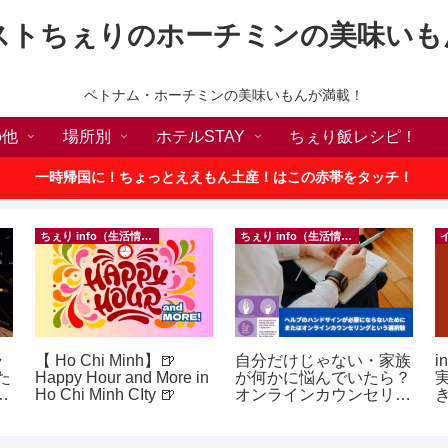
ストちぇりのホーチミンの美味いも
ベトナム・ホーチミンの美味いもんが満載！
の他
場所別
ホテルSTAY
ちぇり飯レシピ！
一時帰国に！ちょっとええもん土産！はこの赤帯をタッチ！
ちぇり info（生活情報）
ちぇり info（生活情報）
ラ
【 Ho Chi Minh】🍺
自分だけじゃない・家族
i
た
Happy Hour and More in
が何かに悩んでいたら？
p
Ho Chi Minh CIty 🍺
オンラインカウンセリン
グという選択肢