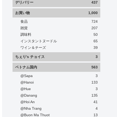
デリバリー
437
お買い物
1,000
食品
724
雑貨
207
調味料
50
インスタントヌードル
65
ワイン＆チーズ
39
ちぇり's チョイス
3
ベトナム国内
563
@Sapa
3
@Hanoi
133
@Hue
3
@Danang
135
@Hoi An
41
@Nha Trang
4
@Buon Ma Thuot
13