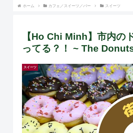
） ~
ホーム
カフェ／スイーツ／バー
スイーツ
【Ho Chi Minh】市
ってる？！ ~ The Donuts
スイーツ