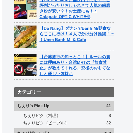
評判だったりおしゃれさで人気の歯磨
き粉が安い？！お土産にも！ ~
Colagate OPTIC WHITE他
【Da Nang】ダナンでBanh Mi朝食な
らここに行け！４人で分け分け推奨！ ~
！Umm Banh Mi & Cafe
【台湾旅行の知っとこ！】ルールの裏
には理由あり・台湾MRTの『飲食禁
止』が教えてくれる、究極のおもてな
しと優しい気持ち
カテゴリー
ちぇり's Pick Up
41
ちぇりピク（料理）
8
ちぇりピク（ピープル）
32