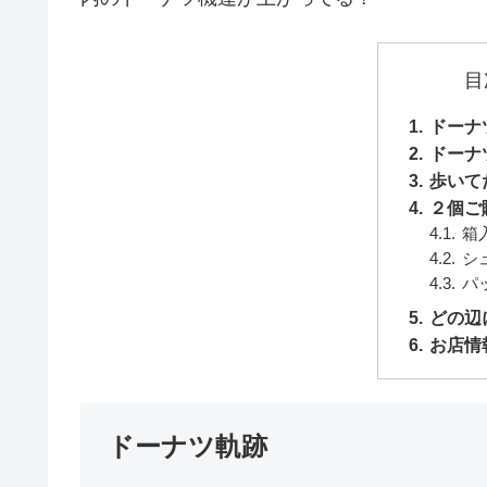
目
ドーナ
ドーナ
歩いて
２個ご
箱
シ
パ
どの辺
お店情
ドーナツ軌跡