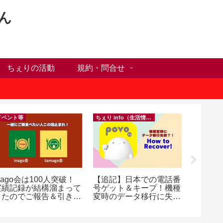
ん
ちぇりの活動
規約・問合せ
イベント等
ちぇり info（生活情報）
nago会は100人突破！
【追記】日本での電話番
【ホー
実績記録が結構溜まって
号ゲット＆キープ！機種
シーズ
きたのでご報告＆引き続
変時のデータ移行に失敗
に！ち
きお仲間募集中♪
したけど復活できた話！
話にな
~ povo
ンで平日
（テト