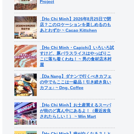
Project
【Ho Chi Minh】2026年8月25日で閉
店？このロケーションを楽しめるのも
あとわずか ~ Cacao Kittchen
【Ho Chi Minh・Capichi】いろいろ試
すけど、豚バラスライスはやっぱりこ
こに落ち着くわね！ ~ 男の食材店木村
屋
【Da Nang】ダナンで行くべきカフェ
の中でもここは一級品！引き続き良い
カフェ♪ ~ Dng. Coffee
【Ho Chi Minh】お土産買えるスーパ
が街のど真ん中にあるよ！（最近改良
されたらしい！） ~ Win Mart
【Ho Chi Minh】歯が白くなる？！と