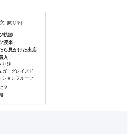
次
ツ軌跡
ツ渡来
たら見かけた出店
購入
入り娘
ュガーグレイズド
ッションフルーツ
に？
報