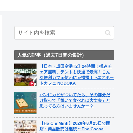
ト中営業
Fame Na
人気の記事（過去7日間の集計）
【日本・成田空港T2】24時間！揉みチ
ェア無料、テントも快適で最高！こん
な便利カフェ使わにゃ損損！ ~エアポー
トカフェ NODOKA
パンにカビがついてたら、その部分だ
け取って「焼いて食べれば大丈夫」と
思ってる方はいませんかー？
【Ho Chi Minh】2026年8月25日で閉
店：商品販売は継続 ~ The Cocoa