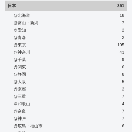
日本
351
@北海道
18
@富山・新潟
7
＠愛知
2
@青森
2
@東京
105
@神奈川
43
@千葉
9
@関東
6
@静岡
8
@大阪
5
@京都
2
@三重
7
＠和歌山
4
@奈良
7
@神戸
7
@広島・福山市
6