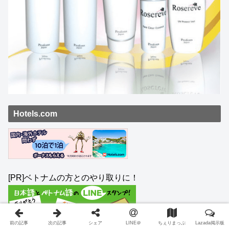
Hotels.com
[PR]ベトナムの方とのやり取りに！
前の記事
次の記事
シェア
LINE＠
ちぇりまっぷ
Lazada掲示板