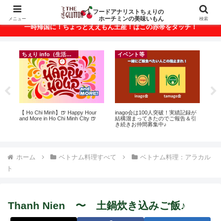
ベトナム・ホーチミンの美味いもんが満載！
フードアナリストちぇりの
ホーチミンの美味いもん
メニュー
検索
一時帰国に！ちょっとええもん土産！はこの赤帯をタッチ！
ちぇり info（生活情報）
イベント等
ト
【 Ho Chi Minh】🍺 Happy Hour
inago会は100人突破！実績記録が
自
行
and More in Ho Chi Minh CIty 🍺
結構溜まってきたのでご報告＆引
悩
~
き続きお仲間募集中♪
セ
ホーム
ベトナム料理すべて
ベトナム料理：アラカル
ト
Thanh Nien 〜 土鍋炊き込みご飯♪