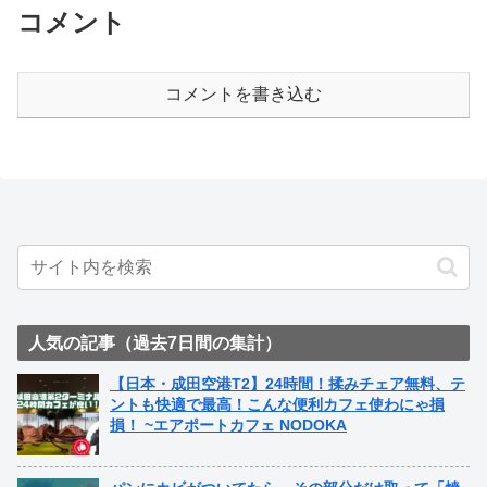
コメント
コメントを書き込む
人気の記事（過去7日間の集計）
【日本・成田空港T2】24時間！揉みチェア無料、テ
ントも快適で最高！こんな便利カフェ使わにゃ損
損！ ~エアポートカフェ NODOKA