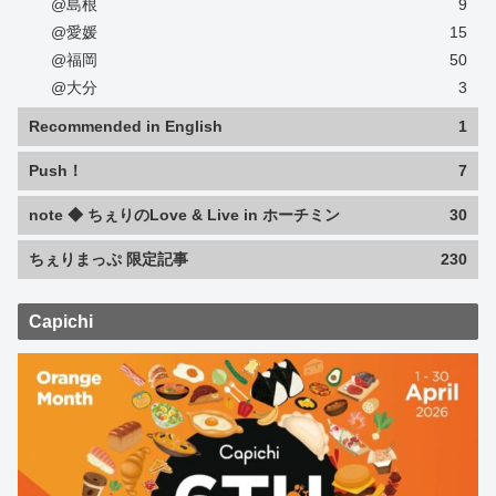
@島根
9
@愛媛
15
@福岡
50
@大分
3
Recommended in English
1
Push！
7
note ◆ ちぇりのLove & Live in ホーチミン
30
ちぇりまっぷ 限定記事
230
Capichi