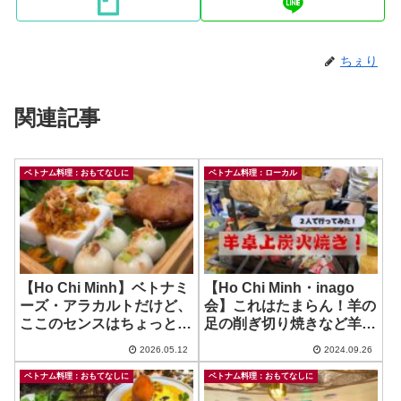
ちぇり
関連記事
ベトナム料理：おもてなしに
ベトナム料理：ローカル
【Ho Chi Minh】ベトナミ
【Ho Chi Minh・inago
ーズ・アラカルトだけど、
会】これはたまらん！羊の
ここのセンスはちょっと違
足の削ぎ切り焼きなど羊大
う！ ~ Nha Hang Mua
堪能！ ~ Cuu Nuong Nhat
2026.05.12
2024.09.26
Nuoc Noi
Thuy Phong
ベトナム料理：おもてなしに
ベトナム料理：おもてなしに