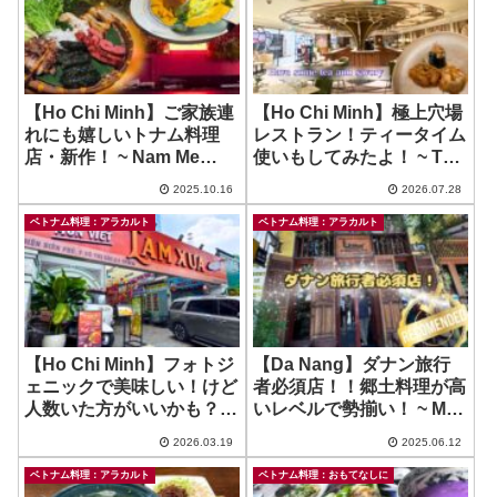
【Ho Chi Minh】ご家族連
【Ho Chi Minh】極上穴場
れにも嬉しいトナム料理
レストラン！ティータイム
店・新作！ ~ Nam Me
使いもしてみたよ！ ~ The
Saigon
Vietnam House at Union
2025.10.16
2026.07.28
Square
ベトナム料理：アラカルト
ベトナム料理：アラカルト
【Ho Chi Minh】フォトジ
【Da Nang】ダナン旅行
ェニックで美味しい！けど
者必須店！！郷土料理が高
人数いた方がいいかも？ ~
いレベルで勢揃い！ ~ Mi
Lam Lam Xua
Quan Ba Mua
2026.03.19
2025.06.12
ベトナム料理：アラカルト
ベトナム料理：おもてなしに