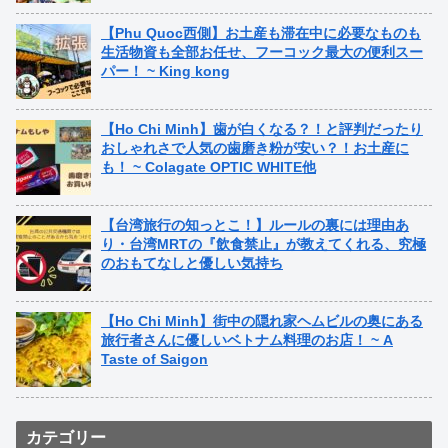
【Phu Quoc西側】お土産も滞在中に必要なものも
生活物資も全部お任せ、フーコック最大の便利スー
パー！ ~ King kong
【Ho Chi Minh】歯が白くなる？！と評判だったり
おしゃれさで人気の歯磨き粉が安い？！お土産に
も！ ~ Colagate OPTIC WHITE他
【台湾旅行の知っとこ！】ルールの裏には理由あ
り・台湾MRTの『飲食禁止』が教えてくれる、究極
のおもてなしと優しい気持ち
【Ho Chi Minh】街中の隠れ家ヘムビルの奥にある
旅行者さんに優しいベトナム料理のお店！ ~ A
Taste of Saigon
カテゴリー