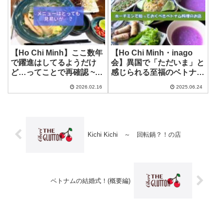
【Ho Chi Minh】ここ数年
【Ho Chi Minh・inago
で躍進はしてるようだけ
会】異国で「ただいま」と
ど…ってことで再確認 ~
感じられる至福のベトナム
Ganh – Truly Vietnamese
家庭料理 ・セットランチ
2026.02.16
2025.06.24
Cuisine
もおすすめ！~ Huong Lai
Kichi Kichi ～ 回転鍋？！の店
ベトナムの結婚式！(概要編)