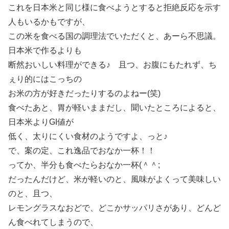
これを日本米と同じ様に食べようとすると拒絶反応を示す
人もいるかもですが、
この米を食べる国の調理法でいただくと、あーら不思議。
日本米で作るよりも
断然おいしい料理ができる♪ 且つ、お腹にもたれず、ち
ぇり的にはこっちの
お米の方が好きだったりするのよねー(笑)
食べたあと、胃が軽いままだし、聞いたところによると、
日本米よりGI値が
低く、太りにくい食材のようですよ、っと♪
で、案の定、これ逸品でおなか一杯！！
ってか、半分も食べたらおなか一杯(＾＾;
だったんだけど、米が軽いのと、風味がよくって美味しい
のと、且つ、
レモングラスなおどで、どこかサッパリさがあり、どんど
ん食べれてしまうので、