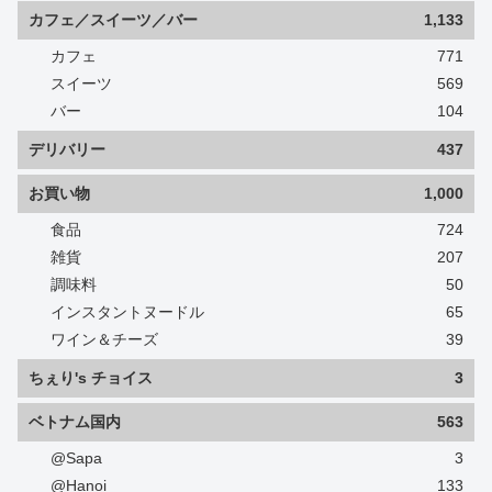
カフェ／スイーツ／バー
1,133
カフェ
771
スイーツ
569
バー
104
デリバリー
437
お買い物
1,000
食品
724
雑貨
207
調味料
50
インスタントヌードル
65
ワイン＆チーズ
39
ちぇり's チョイス
3
ベトナム国内
563
@Sapa
3
@Hanoi
133