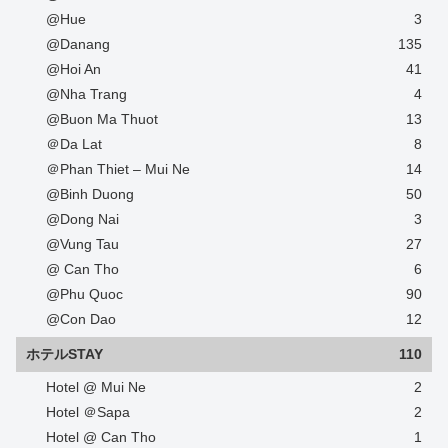
@Hue
3
@Danang
135
@Hoi An
41
@Nha Trang
4
@Buon Ma Thuot
13
＠Da Lat
8
＠Phan Thiet – Mui Ne
14
@Binh Duong
50
@Dong Nai
3
@Vung Tau
27
@ Can Tho
6
@Phu Quoc
90
@Con Dao
12
ホテルSTAY
110
Hotel @ Mui Ne
2
Hotel ＠Sapa
2
Hotel @ Can Tho
1