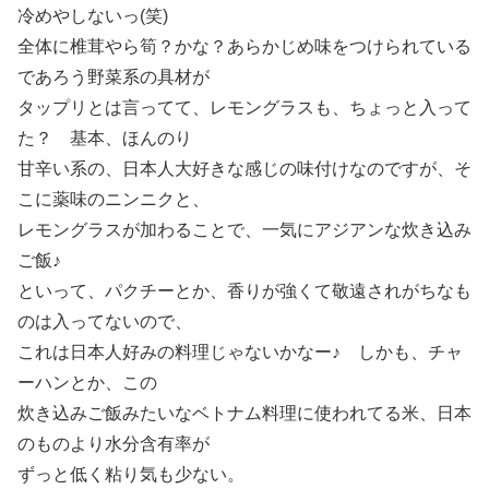
冷めやしないっ(笑)
全体に椎茸やら筍？かな？あらかじめ味をつけられている
であろう野菜系の具材が
タップリとは言ってて、レモングラスも、ちょっと入って
た？ 基本、ほんのり
甘辛い系の、日本人大好きな感じの味付けなのですが、そ
こに薬味のニンニクと、
レモングラスが加わることで、一気にアジアンな炊き込み
ご飯♪
といって、パクチーとか、香りが強くて敬遠されがちなも
のは入ってないので、
これは日本人好みの料理じゃないかなー♪ しかも、チャ
ーハンとか、この
炊き込みご飯みたいなベトナム料理に使われてる米、日本
のものより水分含有率が
ずっと低く粘り気も少ない。