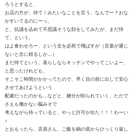
ろうとすると、
お店の方が、待て！みたいなことを言う。なんでー？おな
かすいてるのにーっ。
と、抗議を込めて不思議そうな顔をしてみたが、まだ待
て、という。
はよ食わせろー、という念を必死で飛ばすが（言葉が通じ
ないと念に頼るしか…）
まだ待てという。蒸らしならキッチンでやってこいよー、
と思ったけれども、
そこそこ時間がかかってたので、早く目の前に出して安心
させてあげようという
配慮だったのかも…などと、糖分が削られていく、ただで
さえも働かない脳みそで
考えながら待っていると、やっと許可が出た！！！わーい
♪
とおもったら、店員さん、ご飯を鍋の底からひっくり返し