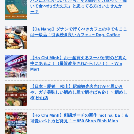
パンにカビがついてたら、その部分だけ取って「焼
いて食べれば大丈夫」と思ってる方はいませんか
ー？
【Da Nang】ダナンで行くべきカフェの中でもここ
は一級品！引き続き良いカフェ♪ ~ Dng. Coffee
【Ho Chi Minh】お土産買えるスーパが街のど真ん
中にあるよ！（最近改良されたらしい！） ~ Win
Mart
【日本・愛媛 – 松山】駅前観光客向けかと思いき
や、ガチ美味しい鯛めし屋で鯛そばも👍！ ~ 鯛めし
槇 松山店
【Ho Chi Minh】刺繍ポーチの新作 mot hai ba！＆
可愛いベトカピ発見！ ~ 950 Shop Binh Minh