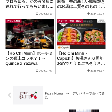
プロも知る、かの有名店に
麻布十番の新しい鉄板焼き
連れて行ってもらいました
のお店は上質そのもの！お
よ、なにこの焼肉別次元！
もてなしや特別な日のため
2025.12.10
2024.12.24
~ SATO ブリアン
に！ ~ 三笠会館
TEPPANYAKI 大和 麻布十
フランス料理
ステーキ・焼肉・BBQ
番
【Ho Chi Minh】ホーチミ
【Ho Chi Minh・
ンの頂上コラボ？！ ~
Capichi】矢澤さん６周年
Quince x Yazawa
おめでとう＆ごちそうさま
です😋 2025年5月31日ま
2025.07.07
2025.05.17
での特別メニュー！
Pizza Roma 〜 デリバリーで食べてみ
た