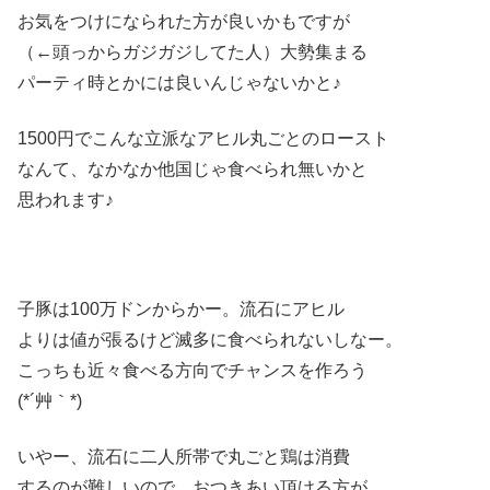
お気をつけになられた方が良いかもですが
（←頭っからガジガジしてた人）大勢集まる
パーティ時とかには良いんじゃないかと♪
1500円でこんな立派なアヒル丸ごとのロースト
なんて、なかなか他国じゃ食べられ無いかと
思われます♪
子豚は100万ドンからかー。流石にアヒル
よりは値が張るけど滅多に食べられないしなー。
こっちも近々食べる方向でチャンスを作ろう
(*´艸｀*)
いやー、流石に二人所帯で丸ごと鶏は消費
するのが難しいので、おつきあい頂ける方が