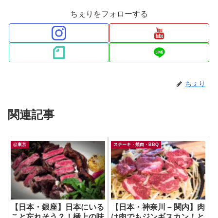
ちぇりをフォローする
ちぇり
関連記事
@東京
ステーキ・焼肉・BBQ
【日本・銀座】日本にいる
【日本・神奈川 – 関内】肉
こと忘れそう？！極上の味
は肉でもジンギスカン！と