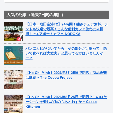
人気の記事（過去7日間の集計）
【日本・成田空港T2】24時間！揉みチェア無料、テ
ントも快適で最高！こんな便利カフェ使わにゃ損
損！ ~エアポートカフェ NODOKA
パンにカビがついてたら、その部分だけ取って「焼
いて食べれば大丈夫」と思ってる方はいませんか
ー？
【Ho Chi Minh】2026年8月25日で閉店：商品販売
は継続 ~ The Cocoa Project
【Ho Chi Minh】2026年8月25日で閉店？このロケ
ーションを楽しめるのもあとわずか ~ Cacao
Kittchen