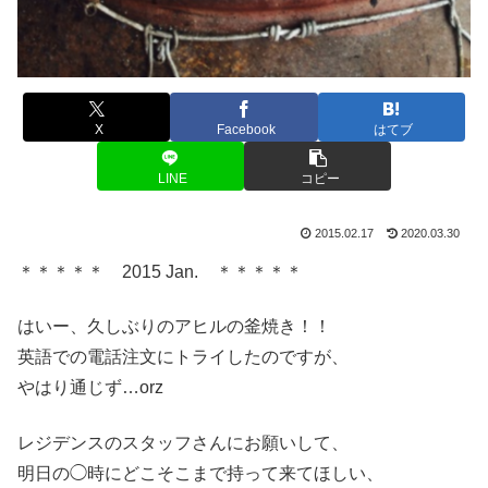
X
Facebook
はてブ
LINE
コピー
2015.02.17
2020.03.30
＊＊＊＊＊ 2015 Jan. ＊＊＊＊＊
はいー、久しぶりのアヒルの釜焼き！！
英語での電話注文にトライしたのですが、
やはり通じず…orz
レジデンスのスタッフさんにお願いして、
明日の◯時にどこそこまで持って来てほしい、