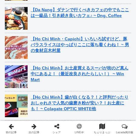
【Da Nang】ダナンで行くべきカフェの中でもここ
は一級品！引き続き良いカフェ♪ ~ Dng. Coffee
【Ho Chi Minh・Capichi】いろいろ試すけど、豚
バラスライスはやっぱりここに落ち着くわね！ ~ 男
の食材店木村屋
【Ho Chi Minh】お土産買えるスーパが街のど真ん
中にあるよ！（最近改良されたらしい！） ~ Win
Mart
【Ho Chi Minh】歯が白くなる？！と評判だったり
おしゃれさで人気の歯磨き粉が安い？！お土産に
も！ ~ Colagate OPTIC WHITE他
【Da Nang】ダナンでBanh Mi朝食ならここに行
け！４人で分け分け推奨！ ~ ！Umm Banh Mi &
前の記事
次の記事
シェア
LINE＠
ちぇりまっぷ
Lazada掲示板