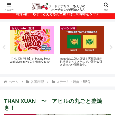
ベトナム・ホーチミンの美味いもんが満載！
フードアナリストちぇりの
ホーチミンの美味いもん
メニュー
検索
一時帰国に！ちょっとええもん土産！はこの赤帯をタッチ！
ちぇり info（生活情報）
イベント等
ト
【 Ho Chi Minh】🍺 Happy Hour
inago会は100人突破！実績記録が
【
行
and More in Ho Chi Minh CIty 🍺
結構溜まってきたのでご報告＆引
の
~
き続きお仲間募集中♪
と
で平
期間
Fam
ホーム
各国料理
ステーキ・焼肉・BBQ
THAN XUAN 〜 アヒルの丸ごと釜焼
き！