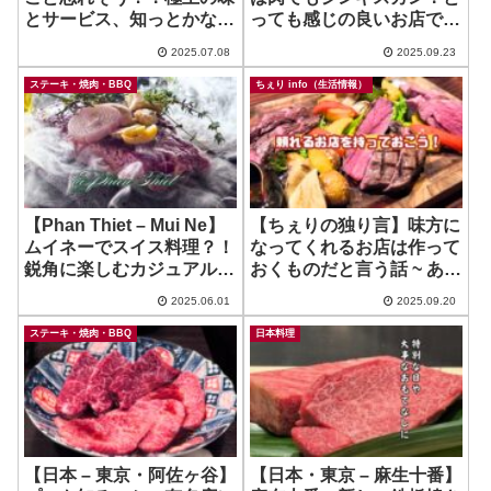
とサービス、知っとかない
っても感じの良いお店で推
と！ ~ ステーキハウス
し！ ~ すすきのジンギスカ
2025.07.08
2025.09.23
Bisteccheria INTORNO
ン 関内
ステーキ・焼肉・BBQ
ちぇり info（生活情報）
【Phan Thiet – Mui Ne】
【ちぇりの独り言】味方に
ムイネーでスイス料理？！
なってくれるお店は作って
鋭角に楽しむカジュアルダ
おくものだと言う話 ~ あり
イニング！ ~ Modjo Bar &
がとう IL CORDA
2025.06.01
2025.09.20
Restqurant
ステーキ・焼肉・BBQ
日本料理
【日本 – 東京・阿佐ヶ谷】
【日本・東京 – 麻生十番】