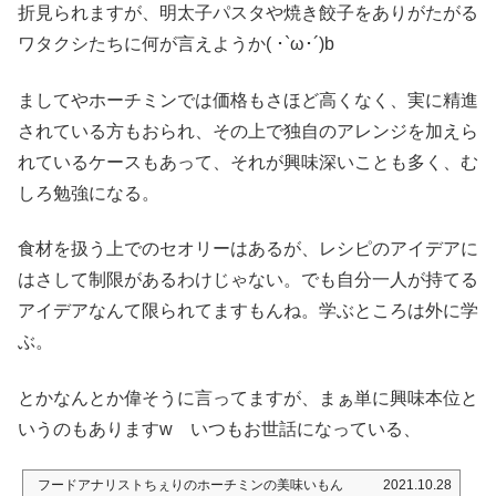
折見られますが、明太子パスタや焼き餃子をありがたがる
ワタクシたちに何が言えようか( ･`ω･´)b
ましてやホーチミンでは価格もさほど高くなく、実に精進
されている方もおられ、その上で独自のアレンジを加えら
れているケースもあって、それが興味深いことも多く、む
しろ勉強になる。
食材を扱う上でのセオリーはあるが、レシピのアイデアに
はさして制限があるわけじゃない。でも自分一人が持てる
アイデアなんて限られてますもんね。学ぶところは外に学
ぶ。
とかなんとか偉そうに言ってますが、まぁ単に興味本位と
いうのもありますw いつもお世話になっている、
フードアナリストちぇりのホーチミンの美味いもん
2021.10.28