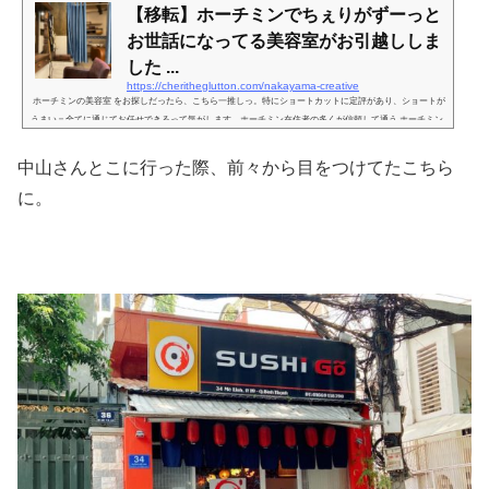
【移転】ホーチミンでちぇりがずーっと
お世話になってる美容室がお引越ししま
した ...
https://cheritheglutton.com/nakayama-creative
ホーチミンの美容室 をお探しだったら、こちら一推しっ。特にショートカットに定評があり、ショートが
うまい＝全てに通じてお任せできるって気がします。ホーチミン在住者の多くが信頼して通う ホーチミン
の美容室。是非お試しあれ♪※2021年4月にこの記事にある店舗にお引越しされて以降、2022年、更に移転
されましたので以下の記事をご参照ください。Arms Nakayamaさんが新装移転しました！→以下前半は急
中山さんとこに行った際、前々から目をつけてたこちら
店舗の詳細になります2018年６月このブログの読者さんたちは、皆さんご存知。このブログを初めて見に
来たと言う方にも、ぜひ見て...
に。