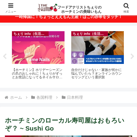
ベトナム・ホーチミンの美味いもんが満載！
フードアナリストちぇりの
ホーチミンの美味いもん
メニュー
検索
一時帰国に！ちょっとええもん土産！はこの赤帯をタッチ！
フランス料理
イベント等
に
【Ho Chi Minh】新年ランチが悶絶
inago会は100人突破！実績記録が
【 H
ン
美味しかったの♪ ~ Secret Wine
結構溜まってきたのでご報告＆引
and 
shop and lounge
き続きお仲間募集中♪
ホーム
各国料理
日本料理
ホーチミンのローカル寿司屋はおもろい
ぞ？ ~ Sushi Go