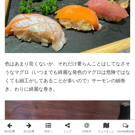
色はあまり良くないが、それだけ要らんことはしてなさそ
うなマグロ（いつまでも綺麗な発色のマグロは危険ではな
くても細工がしてあることが多いので）サーモンの細巻
き。わりに綺麗な巻き。
前の記事
次の記事
目次へ
シェア
LINE＠
ちぇりまっぷ
Lazada掲示板