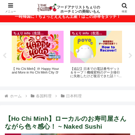
ベトナム・ホーチミンの美味いもんが満載！
フードアナリストちぇりの
ホーチミンの美味いもん
メニュー
検索
一時帰国に！ちょっとええもん土産！はこの赤帯をタッチ！
ちぇり info（生活情報）
ちぇり info（生活情報）
って
【 Ho Chi Minh】🍺 Happy Hour
【追記】日本での電話番号ゲット
【
こん
and More in Ho Chi Minh CIty 🍺
＆キープ！機種変時のデータ移行
の
に失敗したけど復活できた話！~
と
povo
で平
期間
Fam
ホーム
各国料理
日本料理
【Ho Chi Minh】ローカルのお寿司屋さん
ながら色々感心！ ~ Naked Sushi