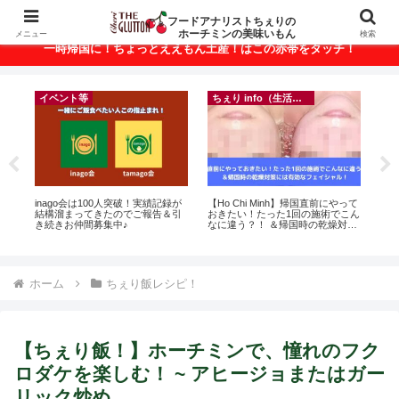
ベトナム・ホーチミンの美味いもんが満載！
フードアナリストちぇりの
ホーチミンの美味いもん
メニュー
検索
一時帰国に！ちょっとええもん土産！はこの赤帯をタッチ！
イベント等
ちぇり info（生活情報）
悶絶
inago会は100人突破！実績記録が
【Ho Chi Minh】帰国直前にやって
【 H
結構溜まってきたのでご報告＆引
おきたい！たった1回の施術でこん
and 
き続きお仲間募集中♪
なに違う？！ ＆帰国時の乾燥対策
には有効なフェイシャル！ ~
Rosereve
ホーム
ちぇり飯レシピ！
【ちぇり飯！】ホーチミンで、憧れのフク
ロダケを楽しむ！ ~ アヒージョまたはガー
リック炒め