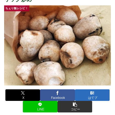
ちぇり飯レシピ！
X
Facebook
はてブ
LINE
コピー