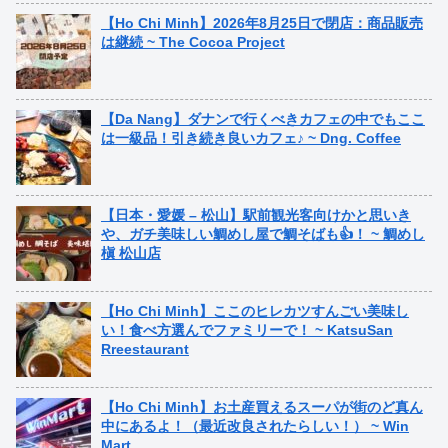
【Ho Chi Minh】2026年8月25日で閉店：商品販売
は継続 ~ The Cocoa Project
【Da Nang】ダナンで行くべきカフェの中でもここ
は一級品！引き続き良いカフェ♪ ~ Dng. Coffee
【日本・愛媛 – 松山】駅前観光客向けかと思いき
や、ガチ美味しい鯛めし屋で鯛そばも👍！ ~ 鯛めし
槇 松山店
【Ho Chi Minh】ここのヒレカツすんごい美味し
い！食べ方選んでファミリーで！ ~ KatsuSan
Rreestaurant
【Ho Chi Minh】お土産買えるスーパが街のど真ん
中にあるよ！（最近改良されたらしい！） ~ Win
Mart