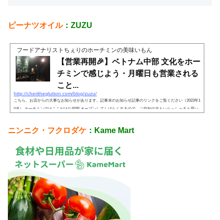
ピーナツオイル
：
ZUZU
フードアナリストちぇりのホーチミンの美味いもん
【営業再開🎉】ベトナム中部 文化をホー
チミンで感じよう・月曜日も営業される
こと...
http://cheritheglutton.com/blog/zuzu/
こちら、お店からの大事なお知らせがあります。記事末のお知らせ記事のリンクをご覧ください（2023年1
0月） ホーチミンではここだけな空間 オープンしてしばらくするので、ご存知の方もいらっしゃると思い
ますが、ここ、本当に秘密にしたいカフェ。で
ニンニク・フクロダケ
：Kame Mart