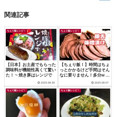
関連記事
ちぇり飯レシピ！
ちぇり飯レシピ！
【日本】お土産でもらった
【ちぇり飯！】時間はちょ
調味料が機能性高くて驚い
っとかかるけど手間はそん
た！ ~ 焼き豚はレンジで
なに要りません！多分w ~
豚タンの胡椒味噌漬け
2025.08.30
2025.08.07
ちぇり飯レシピ！
ちぇり飯レシピ！