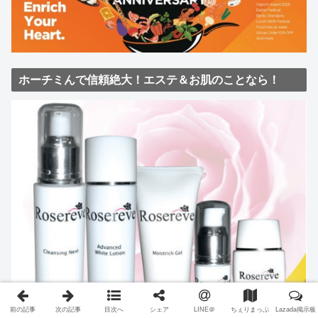
ホーチミんで信頼絶大！エステ＆お肌のことなら！
前の記事
次の記事
目次へ
シェア
LINE＠
ちぇりまっぷ
Lazada掲示板