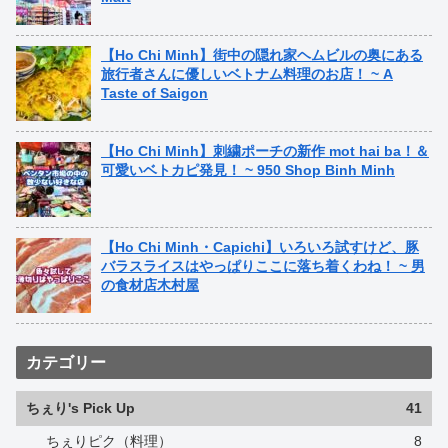
【Ho Chi Minh】街中の隠れ家ヘムビルの奥にある
旅行者さんに優しいベトナム料理のお店！ ~ A
Taste of Saigon
【Ho Chi Minh】刺繍ポーチの新作 mot hai ba！＆
可愛いベトカピ発見！ ~ 950 Shop Binh Minh
【Ho Chi Minh・Capichi】いろいろ試すけど、豚
バラスライスはやっぱりここに落ち着くわね！ ~ 男
の食材店木村屋
カテゴリー
ちぇり's Pick Up
41
ちぇりピク（料理）
8