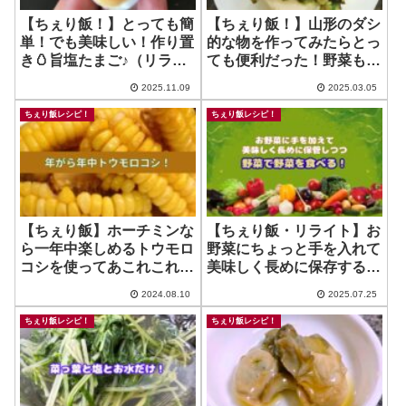
【ちぇり飯！】とっても簡
【ちぇり飯！】山形のダシ
単！でも美味しい！作り置
的な物を作ってみたらとっ
き🥚旨塩たまご♪（リライ
ても便利だった！野菜もた
ト）
っぷり！（と11年前に言
2025.11.09
2025.03.05
ってたようですw)
ちぇり飯レシピ！
ちぇり飯レシピ！
【ちぇり飯】ホーチミンな
【ちぇり飯・リライト】お
ら一年中楽しめるトウモロ
野菜にちょっと手を入れて
コシを使ってあこれこれバ
美味しく長めに保存する方
レーション！（かき揚げ・
法
2024.08.10
2025.07.25
唐揚げ・ネギ油ソース）
ちぇり飯レシピ！
ちぇり飯レシピ！