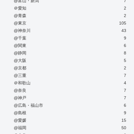
@富山・新潟
7
＠愛知
2
@青森
2
@東京
105
@神奈川
43
@千葉
9
@関東
6
@静岡
8
@大阪
5
@京都
2
@三重
7
＠和歌山
4
@奈良
7
@神戸
7
@広島・福山市
6
@島根
9
@愛媛
15
@福岡
50