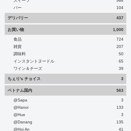
スイーツ
568
バー
104
デリバリー
437
お買い物
1,000
食品
724
雑貨
207
調味料
50
インスタントヌードル
65
ワイン＆チーズ
39
ちぇり's チョイス
3
ベトナム国内
563
@Sapa
3
@Hanoi
133
@Hue
3
@Danang
135
@Hoi An
41