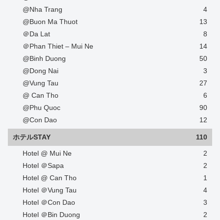
@Nha Trang
4
@Buon Ma Thuot
13
＠Da Lat
8
＠Phan Thiet – Mui Ne
14
@Binh Duong
50
@Dong Nai
3
@Vung Tau
27
@ Can Tho
6
@Phu Quoc
90
@Con Dao
12
ホテルSTAY
110
Hotel @ Mui Ne
2
Hotel ＠Sapa
2
Hotel @ Can Tho
1
Hotel ＠Vung Tau
4
Hotel ＠Con Dao
3
Hotel ＠Bin Duong
2