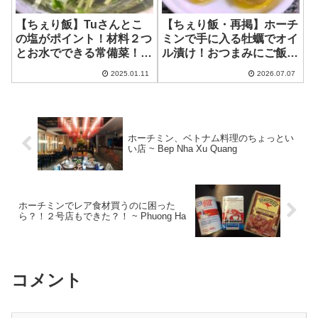
【ちぇり飯】Tuさんとこ
【ちぇり飯・再掲】ホーチ
の塩がポイント！材料２つ
ミンで手に入る牡蠣でオイ
とお水でできる常備菜！ ~
ル漬け！おつまみにご飯の
水菜の塩びたし
お供にも、パスタにも！
2025.01.11
2026.07.07
ホーチミン、ベトナム料理のちょっとい
い店 ~ Bep Nha Xu Quang
ホーチミンでレア食材買うのに困った
ら？！２号店もできた？！ ~ Phuong Ha
コメント