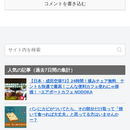
コメントを書き込む
人気の記事（過去7日間の集計）
【日本・成田空港T2】24時間！揉みチェア無料、テ
ントも快適で最高！こんな便利カフェ使わにゃ損
損！ ~エアポートカフェ NODOKA
パンにカビがついてたら、その部分だけ取って「焼
いて食べれば大丈夫」と思ってる方はいませんか
ー？