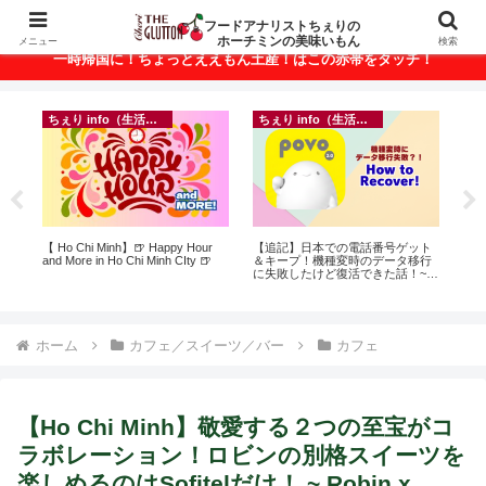
ベトナム・ホーチミンの美味いもんが満載！
フードアナリストちぇりの
ホーチミンの美味いもん
メニュー
検索
一時帰国に！ちょっとええもん土産！はこの赤帯をタッチ！
ちぇり info（生活情報）
ちぇり info（生活情報）
に
【 Ho Chi Minh】🍺 Happy Hour
【追記】日本での電話番号ゲット
【
ン
and More in Ho Chi Minh CIty 🍺
＆キープ！機種変時のデータ移行
の
に失敗したけど復活できた話！~
と
povo
で平
期間
Fam
ホーム
カフェ／スイーツ／バー
カフェ
【Ho Chi Minh】敬愛する２つの至宝がコ
ラボレーション！ロビンの別格スイーツを
楽しめるのはSofitelだけ！ ~ Robin x