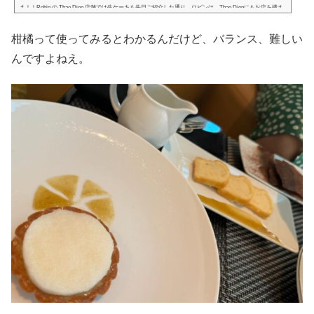
え！！Robin の Thao Dien 店舗では生ケーキも先日ご紹介した通り、ロビンは、Thao Dienにもお店を構え
ました。あのMasaさんの一角に構えたという店舗。Masaさんの客席はオープンスペースですが、ロビン
のペストリーを売ってるのはエアコンが効いてるスペース。涼しい時間帯や時期ならここでいただいてい
柑橘って使ってみるとわかるんだけど、バランス、難しい
くのもいいわねえ。とにかく素敵な場所。だけど、この日はもう暑くなってきてたし、その後動き回る予
定があったから生ケーキは諦...
んですよねえ。