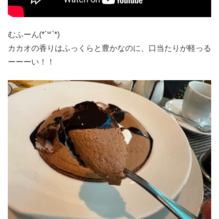
むふーん(*´꒳`*)
カカオの香りはふっくらと豊かなのに、口当たりが軽っる
ーーーい！！