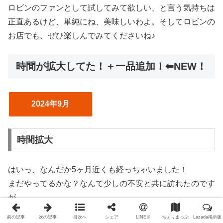
ロビンのファンとして試してみて欲しい、と言う気持ちは
正直あるけど、単純にね、美味しいわよ。そしてロビンの
お店でも、ぜひ楽しんでみてくださいね♪
時間が拡大してた！＋一品追加！⬅︎NEW！
2024年9月
時間拡大
はいっ、なんだか5ヶ月近くも経っちゃいました！
まだやってるかな？なんて少しの不安と共に訪れたのです
が、
前の記事
次の記事
目次へ
シェア
LINE＠
ちぇりまっぷ
Lazada掲示板