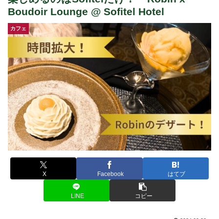
Boudoir Lounge @ Sofitel Hotel
カフェ
X
Facebook
はてブ
LINE
コピー