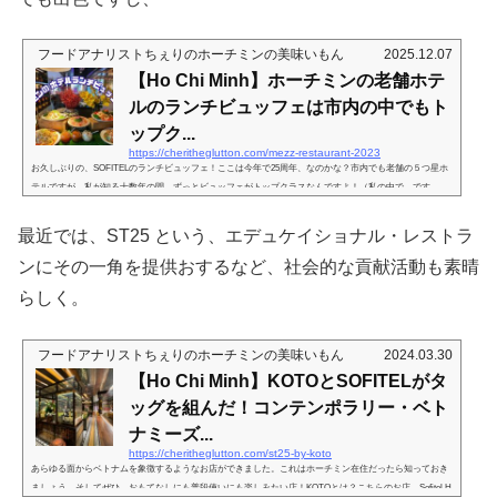
フードアナリストちぇりのホーチミンの美味いもん
2025.12.07
【Ho Chi Minh】ホーチミンの老舗ホテ
ルのランチビュッフェは市内の中でもト
ップク...
https://cheritheglutton.com/mezz-restaurant-2023
お久しぶりの、SOFITELのランチビュッフェ！ここは今年で25周年、なのかな？市内でも老舗の５つ星ホ
テルですが、私が知る十数年の間、ずっとビュッフェがトップクラスなんですよ！（私の中で、です
が！）All Accorフル活用2023年10月幾度となく、日曜日のシャンパンブランチでお世話になってました
が、こちら、サクッと朝食食べたり、もちろん朝食ビュッフェなんかも非常に高い水準でキープされてた
最近では、ST25 という、エデュケイショナル・レストラ
んですよね。そしてその後、一時期、ちょっと接客に難ありな時期もありました。が、諸行無常。そして
それは良い方にも変わります。よく...
ンにその一角を提供おするなど、社会的な貢献活動も素晴
らしく。
フードアナリストちぇりのホーチミンの美味いもん
2024.03.30
【Ho Chi Minh】KOTOとSOFITELがタ
ッグを組んだ！コンテンポラリー・ベト
ナミーズ...
https://cheritheglutton.com/st25-by-koto
あらゆる面からベトナムを象徴するようなお店ができました。これはホーチミン在住だったら知っておき
ましょう。そしてぜひ、おもてなしにも普段使いにも楽しみたい店！KOTOとは？こちらのお店、Sofitel H