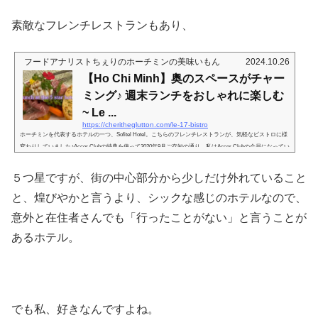
otel Saigon内にあるのですが、今回のお店の名前には「by KOTO」という文字列が。KOTO。以前は市内に
２店舗あり、ハノイの店舗はずっと閉じずにあったのかな。詳しくはこちらにありますが、恵まれない生
素敵なフレンチレストランもあり、
活環境にある人たちに、主に飲食・サービス業などにおいてのトレーニングをして社会で活躍できるよう
に、と、サポートをしている...
フードアナリストちぇりのホーチミンの美味いもん
2024.10.26
【Ho Chi Minh】奥のスペースがチャー
ミング♪ 週末ランチをおしゃれに楽しむ
~ Le ...
https://cheritheglutton.com/le-17-bistro
ホーチミンを代表するホテルの一つ、Sofitel Hotel。こちらのフレンチレストランが、気軽なビストロに様
変わりしていました♪Accor Clubの特典を使って2020年9月ご存知の通り、私はAccor Clubの会員になってい
ます。もう4年継続している。詳しくはこちら。で、上の記事にも書いた通り、本来5月末までの有効期限
が、COVID19のおかげで「自粛生活でお使いになれなかっただろうから、11月まで有効期限を延長しま
５つ星ですが、街の中心部分から少しだけ外れていること
す」という神対応により、未だに有効。 こんな事態だし使えなくても仕方ないなと思っていたのに、その
ようなご親切を受け...
と、煌びやかと言うより、シックな感じのホテルなので、
意外と在住者さんでも「行ったことがない」と言うことが
あるホテル。
でも私、好きなんですよね。