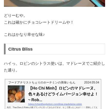
どりーむや。
これは確かにチョコレートドリームや！
これはかなり幸せな味♪
Citrus Bliss
ハイっ、ロビンのシトラス使いは、マドレーヌでご紹介し
た通り。
フードアナリストちぇりのホーチミンの美味いもん
2024.05.04
【Ho Chi Minh】ロビンのマドレーヌ、
色々あるけどライムバージョン幸せよ！
~ Rob...
https://cheritheglutton.com/lime-madeleine-robin
先日、Thao Dien の Robin の新ブランチに行ってきたのですが、そこで買ったこれが！！！美味しくてえ