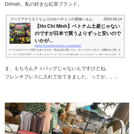
Dilmah。私の好きな紅茶ブランド。
フードアナリストちぇりのホーチミンの美味いもん
2024.04.14
【Ho Chi Minh】ベトナム土産じゃない
のですが日本で買うよりずっと安いので
いかが...
https://cheritheglutton.com/dilmah
ベトナムはコーヒー大国でもありますが、実はお茶に関しても、カフェでのこだわり、結構あると思いま
す。そして日本で買うよりお安いケースも？！カフェで紅茶を頼んだらホーチミンに来たばかりの頃。あ
まりにあちこちにカフェがあるし安いし可愛いし美味しいしで、日がな一日、カフェ巡りをして過ごして
いた時期がありました。最初は、ベトナムコーヒーが物珍しく、また美味しくてよく飲んでたのですが、
ま、もちろんティバッグじゃないんですけどね。
まあ味も刺激も強い飲み物なので、疲れてきたら紅茶をオーダーしてたのです。その際に。。。「茶葉は
何にされますか？」と、多く...
フレンチプレスに入れて出てきました。ってか。。。