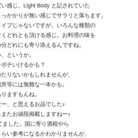
。Light Body と記されていた
引っかかりが無い感じでサラリと落ちます。
タイプじゃないですが、いろんな種類の
なくどれとも頂ける感じ。お料理の味を
の分どれにも寄り添えるんですね。
い、というか。
チボチいけるかも？
のたりないかもしれませんが、
場所等には無難な一本かも。
ありますもんね。
ー、と思えるお品でした♪
またお値段掲載しますねー♪
れてました。国に寄り酒税やら
くらい参考になるかわかりませんが、