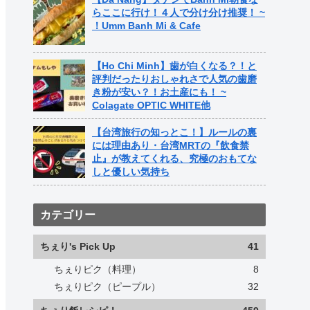
らここに行け！４人で分け分け推奨！ ~
！Umm Banh Mi & Cafe
【Ho Chi Minh】歯が白くなる？！と
評判だったりおしゃれさで人気の歯磨
き粉が安い？！お土産にも！ ~
Colagate OPTIC WHITE他
【台湾旅行の知っとこ！】ルールの裏
には理由あり・台湾MRTの『飲食禁
止』が教えてくれる、究極のおもてな
しと優しい気持ち
カテゴリー
ちぇり's Pick Up
41
ちぇりピク（料理）
8
ちぇりピク（ピープル）
32