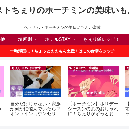
ストちぇりのホーチミンの美味いも
ベトナム・ホーチミンの美味いもんが満載！
の他
場所別
ホテルSTAY
ちぇり飯レシピ！
一時帰国に！ちょっとええもん土産！はこの赤帯をタッチ！
ちぇり info（生活情報）
ちぇり info（生活情報）
自分だけじゃない・家族
【ホーチミン】ホリデー
【
in
が何かに悩んでいたら？
シーズンの爪のおしゃれ
オンラインカウンセリン
に！ちぇりがずっとお世
グという選択肢
話になってるネイルサロ
に
ンで平日15％OFF！
（テト前不適用期間&テ
イ