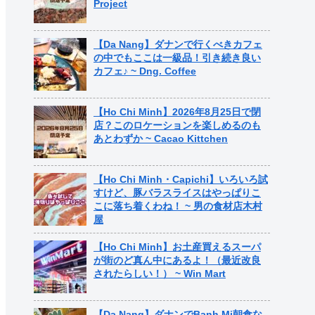
Project
【Da Nang】ダナンで行くべきカフェ
の中でもここは一級品！引き続き良い
カフェ♪ ~ Dng. Coffee
【Ho Chi Minh】2026年8月25日で閉
店？このロケーションを楽しめるのも
あとわずか ~ Cacao Kittchen
【Ho Chi Minh・Capichi】いろいろ試
すけど、豚バラスライスはやっぱりこ
こに落ち着くわね！ ~ 男の食材店木村
屋
【Ho Chi Minh】お土産買えるスーパ
が街のど真ん中にあるよ！（最近改良
されたらしい！） ~ Win Mart
【Da Nang】ダナンでBanh Mi朝食な