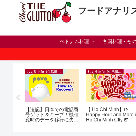
フードアナリ
ベトナム料理
各国料理・そ
ちぇり info（生活情報）
ちぇり info（生活情報）
h】新年ラ
【追記】日本での電話番
【 Ho Chi Minh】🍺
しかった
号ゲット＆キープ！機種
Happy Hour and More 
ne shop
変時のデータ移行に失敗
Ho Chi Minh CIty 🍺
したけど復活できた話！
~ povo