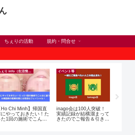
ん
ちぇりの活動
規約・問合せ
ちぇり info（生活情報）
イベント等
フランス料
Ho Chi Minh】帰国直
inago会は100人突破！
【Ho C
前にやっておきたい！た
実績記録が結構溜まって
ンチが
った1回の施術でこんな
きたのでご報告＆引き続
の♪ ~ Se
違う？！ ＆帰国時の
きお仲間募集中♪
and lou
乾燥対策には有効なフェ
シャル！ ~ Rosereve