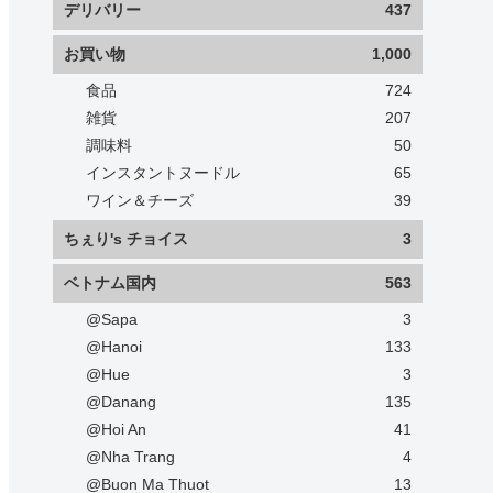
デリバリー
437
お買い物
1,000
食品
724
雑貨
207
調味料
50
インスタントヌードル
65
ワイン＆チーズ
39
ちぇり's チョイス
3
ベトナム国内
563
@Sapa
3
@Hanoi
133
@Hue
3
@Danang
135
@Hoi An
41
@Nha Trang
4
@Buon Ma Thuot
13