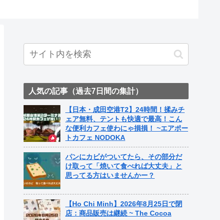
人気の記事（過去7日間の集計）
【日本・成田空港T2】24時間！揉みチ
ェア無料、テントも快適で最高！こん
な便利カフェ使わにゃ損損！ ~エアポー
トカフェ NODOKA
パンにカビがついてたら、その部分だ
け取って「焼いて食べれば大丈夫」と
思ってる方はいませんかー？
【Ho Chi Minh】2026年8月25日で閉
店：商品販売は継続 ~ The Cocoa