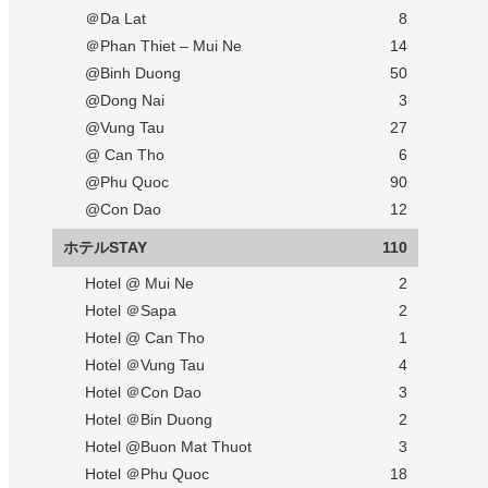
＠Da Lat
8
＠Phan Thiet – Mui Ne
14
@Binh Duong
50
@Dong Nai
3
@Vung Tau
27
@ Can Tho
6
@Phu Quoc
90
@Con Dao
12
ホテルSTAY
110
Hotel @ Mui Ne
2
Hotel ＠Sapa
2
Hotel @ Can Tho
1
Hotel ＠Vung Tau
4
Hotel ＠Con Dao
3
Hotel ＠Bin Duong
2
Hotel @Buon Mat Thuot
3
Hotel ＠Phu Quoc
18