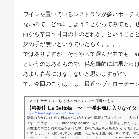
ワインを置いているレストランが多いホーチ
ないので、どれにしよう？となってみても、
白なら辛口〜甘口の中のどれか、ということ
決め手が無いというていたらく。。。。
ではありますが、そうやって選んだ中でも、
というのはあるもので、備忘録的に結果だけ
あまり参考にはならないと思いますが(^^;
で、今回のこちはらは、最近ヘヴィローテー
フードアナリストちぇりのホーチミンの美味いもん
【移転!】La Bettola 〜 一番お気に入りなイ
https://cheritheglutton.com/la-bettola
読者の方から（しかも日本在住の方からw）情報を頂きました！La Betto
です！住所は、 82 xuan thuy,tao dien Q２ 情報をくれた
お友達の為に予約の電話をされた際、移転のお話をお店のかtから聞かれ
せてほしい、とお願いしていた結果、お店から連絡が来たそうです。 す
ン市内に居て、お前は何をやってたんだと。ホントにこのお店が好きな