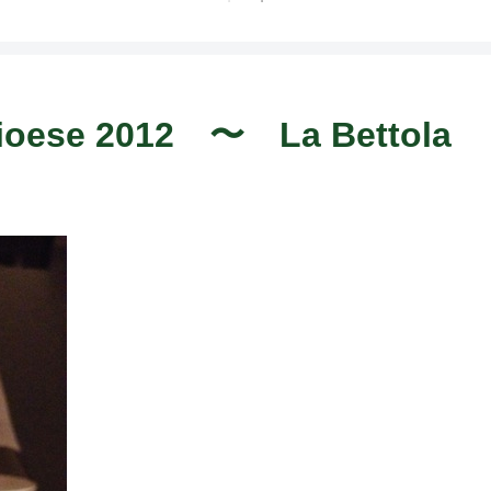
ト中営業予定追記） ~
Fame Nail
gioese 2012 〜 La Bettola