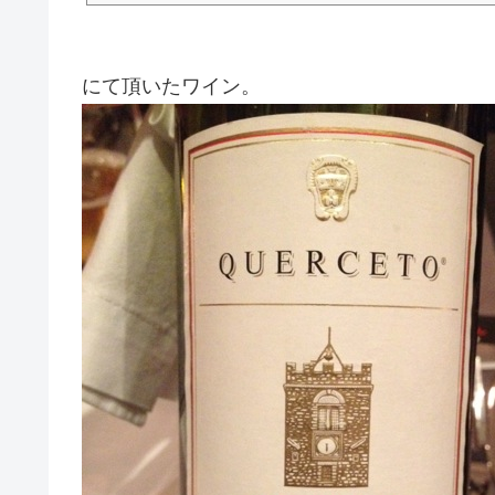
しろよと。なにが「しょぼん(´・ω・｀)」だ。まず動け、っちゅ...
にて頂いたワイン。