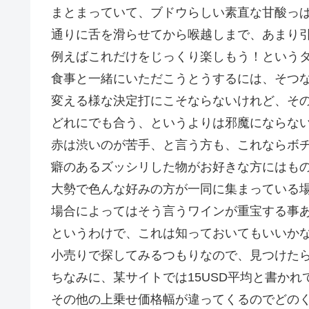
まとまっていて、ブドウらしい素直な甘酸っぱい感じ
通りに舌を滑らせてから喉越しまで、あまり
例えばこれだけをじっくり楽しもう！という
食事と一緒にいただこうとうするには、そつ
変える様な決定打にこそならないけれど、そ
どれにでも合う、というよりは邪魔にならな
赤は渋いのが苦手、と言う方も、これならボ
癖のあるズッシリした物がお好きな方にはも
大勢で色んな好みの方が一同に集まっている
場合によってはそう言うワインが重宝する事
というわけで、これは知っておいてもいいかな
小売りで探してみるつもりなので、見つけたら
ちなみに、某サイトでは15USD平均と書か
その他の上乗せ価格幅が違ってくるのでどの