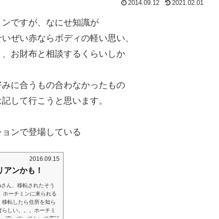
2014.09.12
2021.02.01
ミンですが、なにせ知識が
せいぜい赤ならボディの軽い思い、
と、お財布と相談するくらいしか
好みに合うもの合わなかったもの
は記して行こうと思います。
ションで登場している
2016.09.15
タリアンかも！
laさん、移転されたそう
方が、ホーチミンに来られる
、移転したら住所を知ら
ばらしい。。。ホーチミ
ら、嘆いていてないで電話