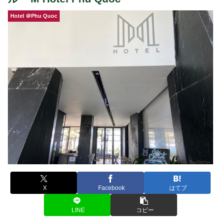
Hotel ＠Phu Quoc
X
Facebook
はてブ
LINE
コピー