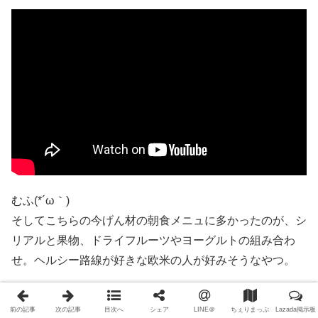
むふ(*´ω｀)
そしてこちらの今げん材の朝食メニュに多かったのが、シ
リアルと果物、ドライフルーツやヨーグルトの組み合わ
せ。ヘルシー路線が好きな欧米の人が好みそうなやつ。
あまり興味がなかったのだけど、試しに一つ頼んでみた
前の記事
次の記事
目次へ
シェア
LINE＠
ちぇりまっぷ
Lazada掲示板
ら…？