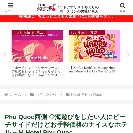
ベトナム・ホーチミンの美味いもんが満載！
フードアナリストちぇりの
ホーチミンの美味いもん
メニュー
検索
一時帰国に！ちょっとええもん土産！はこの赤帯をタッチ！
ちぇり info（生活情報）
フランス料理
r
自分だけじゃない・家族が何かに
【Ho Chi Minh】新年ランチが悶絶
【

悩んでいたら？オンラインカウン
美味しかったの♪ ~ Secret Wine
＆
セリングという選択肢
shop and lounge
に
pov
ホーム
ホテルSTAY
Hotel ＠Phu Quoc
Phu Quoc西側 ◇海遊びをしたい人にビー
チサイドだけどお手軽価格のナイスなホテ
ル ~ M Hotel Phu Quoc