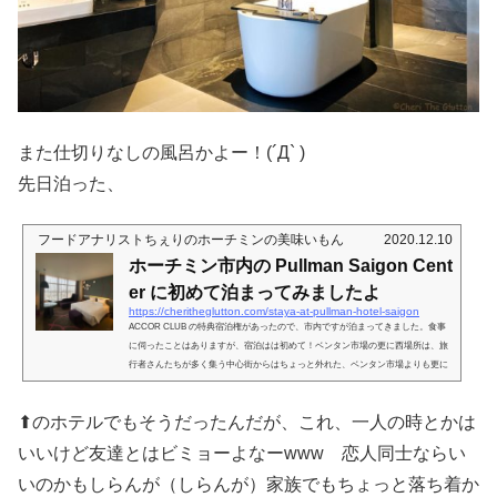
また仕切りなしの風呂かよー！(´Д` )
先日泊った、
フードアナリストちぇりのホーチミンの美味いもん
2020.12.10
ホーチミン市内の Pullman Saigon Cent
er に初めて泊まってみましたよ
https://cheritheglutton.com/staya-at-pullman-hotel-saigon
ACCOR CLUB の特典宿泊権があったので、市内ですが泊まってきました。食事
に伺ったことはありますが、宿泊はは初めて！ベンタン市場の更に西場所は、旅
行者さんたちが多く集う中心街からはちょっと外れた、ベンタン市場よりも更に
西に行ったエリア。日本人的中心街ではありませんが、自由に国を行き来できる
頃なら、各国から人が集まるバックパッカーがいが割と近くかな？と言って、こ
⬆︎のホテルでもそうだったんだが、これ、一人の時とかは
のホテルがバックパッキング用のホテルというわけではありません。コンヴェン
ション設備なども装備したビジネス利用にも定評がある、なかなか良いホテ...
いいけど友達とはビミョーよなーwww 恋人同士ならい
いのかもしらんが（しらんが）家族でもちょっと落ち着か