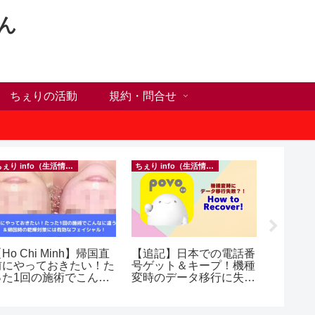
ん
ちぇりの活動
規約・問合せ
ちぇり info（生活情報）
ちぇり info（生活情報）
Ho Chi Minh】帰国直
【追記】日本での電話番
自分だ
前にやっておきたい！た
号ゲット＆キープ！機種
が何か
った1回の施術でこんな
変時のデータ移行に失敗
オンラ
違う？！ ＆帰国時の
したけど復活できた話！
グとい
乾燥対策には有効なフェ
~ povo
シャル！ ~ Rosereve