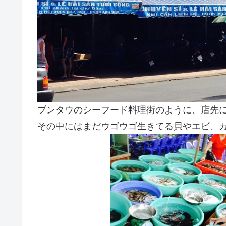
ブンタウのシーフード料理街のように、店先
その中にはまだウゴウゴ生きてる貝やエビ、カ