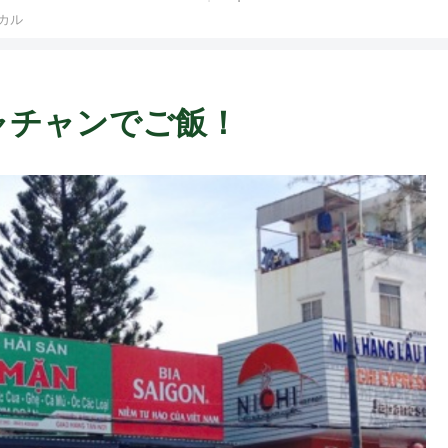
ト中営業予定追記） ~
カル
Fame Nail
〜 ニャチャンでご飯！