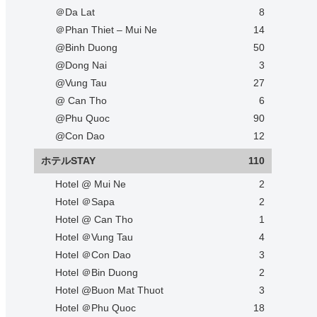
＠Da Lat
8
＠Phan Thiet – Mui Ne
14
@Binh Duong
50
@Dong Nai
3
@Vung Tau
27
@ Can Tho
6
@Phu Quoc
90
@Con Dao
12
ホテルSTAY
110
Hotel @ Mui Ne
2
Hotel ＠Sapa
2
Hotel @ Can Tho
1
Hotel ＠Vung Tau
4
Hotel ＠Con Dao
3
Hotel ＠Bin Duong
2
Hotel @Buon Mat Thuot
3
Hotel ＠Phu Quoc
18