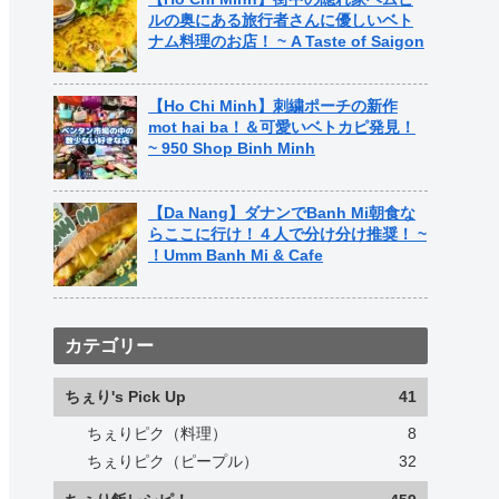
ルの奥にある旅行者さんに優しいベト
ナム料理のお店！ ~ A Taste of Saigon
【Ho Chi Minh】刺繍ポーチの新作
mot hai ba！＆可愛いベトカピ発見！
~ 950 Shop Binh Minh
【Da Nang】ダナンでBanh Mi朝食な
らここに行け！４人で分け分け推奨！ ~
！Umm Banh Mi & Cafe
カテゴリー
ちぇり's Pick Up
41
ちぇりピク（料理）
8
ちぇりピク（ピープル）
32