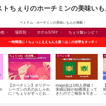
ストちぇりのホーチミンの美味いも
ベトナム・ホーチミンの美味いもんが満載！
の他
場所別
ホテルSTAY
ちぇり飯レシピ！
一時帰国に！ちょっとええもん土産！はこの赤帯をタッチ！
ちぇり info（生活情報）
イベント等
【ホーチミン】ホリデー
inago会は100人突破！
【
in
シーズンの爪のおしゃれ
実績記録が結構溜まって
に！ちぇりがずっとお世
きたのでご報告＆引き続
話になってるネイルサロ
きお仲間募集中♪
に
ンで平日15％OFF！
（テト前不適用期間&テ
イ