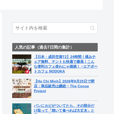
人気の記事（過去7日間の集計）
【日本・成田空港T2】24時間！揉みチ
ェア無料、テントも快適で最高！こん
な便利カフェ使わにゃ損損！ ~エアポー
トカフェ NODOKA
【Ho Chi Minh】2026年8月25日で閉
店：商品販売は継続 ~ The Cocoa
Project
パンにカビがついてたら、その部分だ
け取って「焼いて食べれば大丈夫」と