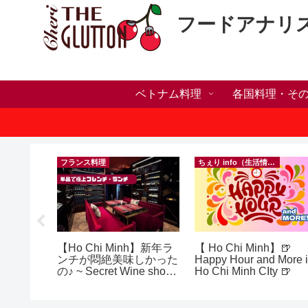
フードアナリ
ベトナム料理
各国料理・そ
）
フランス料理
ちぇり info（生活情報）
い・家族
【Ho Chi Minh】新年ラ
【 Ho Chi Minh】🍺
いたら？
ンチが悶絶美味しかった
Happy Hour and More 
ンセリン
の♪ ~ Secret Wine shop
Ho Chi Minh CIty 🍺
and lounge