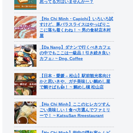
思ってる方はいませんかー？
【Ho Chi Minh・Capichi】いろいろ試
すけど、豚バラスライスはやっぱりこ
こに落ち着くわね！ ~ 男の食材店木村
屋
【Da Nang】ダナンで行くべきカフェ
の中でもここは一級品！引き続き良い
カフェ♪ ~ Dng. Coffee
【日本・愛媛 – 松山】駅前観光客向け
かと思いきや、ガチ美味しい鯛めし屋
で鯛そばも👍！ ~ 鯛めし槇 松山店
【Ho Chi Minh】ここのヒレカツすん
ごい美味しい！食べ方選んでファミリ
ーで！ ~ KatsuSan Rreestaurant
【Ho Chi Minh】街中の隠れ家ヘムビ