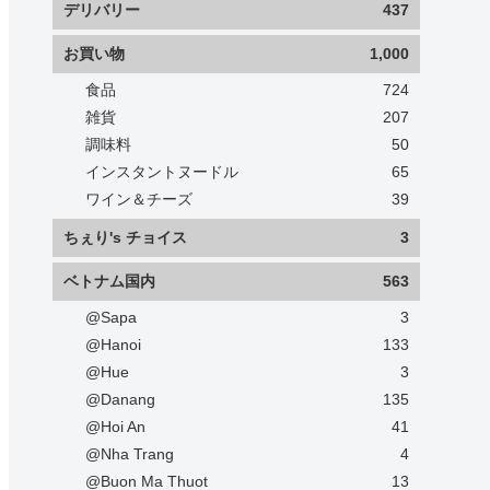
デリバリー
437
お買い物
1,000
食品
724
雑貨
207
調味料
50
インスタントヌードル
65
ワイン＆チーズ
39
ちぇり's チョイス
3
ベトナム国内
563
@Sapa
3
@Hanoi
133
@Hue
3
@Danang
135
@Hoi An
41
@Nha Trang
4
@Buon Ma Thuot
13