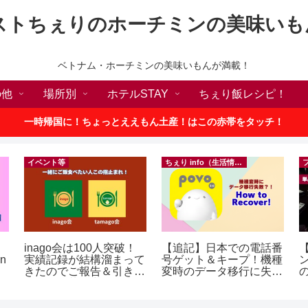
ストちぇりのホーチミンの美味いも
ベトナム・ホーチミンの美味いもんが満載！
の他
場所別
ホテルSTAY
ちぇり飯レシピ！
一時帰国に！ちょっとええもん土産！はこの赤帯をタッチ！
イベント等
ちぇり info（生活情報）
inago会は100人突破！
【追記】日本での電話番
【
in
実績記録が結構溜まって
号ゲット＆キープ！機種
きたのでご報告＆引き続
変時のデータ移行に失敗
の
きお仲間募集中♪
したけど復活できた話！
a
~ povo