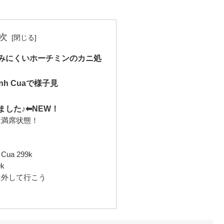
次
みにくいホーチミンのカニ処
nh Cuaで様子見
した♪⬅︎NEW！
は満席状態！
 Cua 299k
9k
は外して行こう