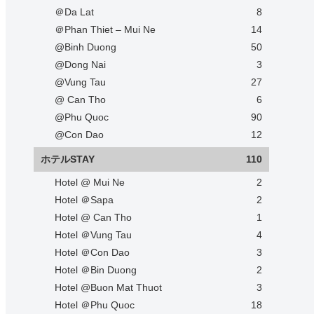
＠Da Lat
8
＠Phan Thiet – Mui Ne
14
@Binh Duong
50
@Dong Nai
3
@Vung Tau
27
@ Can Tho
6
@Phu Quoc
90
@Con Dao
12
ホテルSTAY
110
Hotel @ Mui Ne
2
Hotel ＠Sapa
2
Hotel @ Can Tho
1
Hotel ＠Vung Tau
4
Hotel ＠Con Dao
3
Hotel ＠Bin Duong
2
Hotel @Buon Mat Thuot
3
Hotel ＠Phu Quoc
18