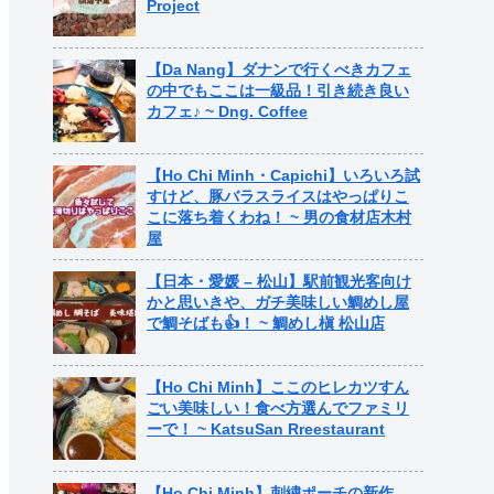
Project
【Da Nang】ダナンで行くべきカフェ
の中でもここは一級品！引き続き良い
カフェ♪ ~ Dng. Coffee
【Ho Chi Minh・Capichi】いろいろ試
すけど、豚バラスライスはやっぱりこ
こに落ち着くわね！ ~ 男の食材店木村
屋
【日本・愛媛 – 松山】駅前観光客向け
かと思いきや、ガチ美味しい鯛めし屋
で鯛そばも👍！ ~ 鯛めし槇 松山店
【Ho Chi Minh】ここのヒレカツすん
ごい美味しい！食べ方選んでファミリ
ーで！ ~ KatsuSan Rreestaurant
【Ho Chi Minh】刺繍ポーチの新作