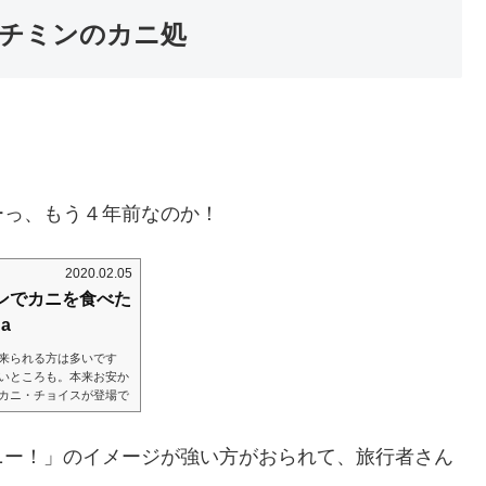
チミンのカニ処
ーっ、もう４年前なのか！
2020.02.05
チミンでカニを食べた
a
来られる方は多いです
いところも。本来お安か
カニ・チョイスが登場で
末に新しい住所載せてま
見つけました！先日の、
店。そこのすぐ横にヘム（袋小
ニー！」のイメージが強い方がおられて、旅行者さん
ちらの看板が。カニーヽ