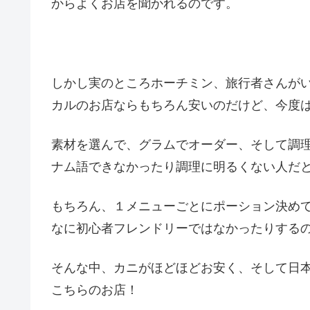
(・∀・)ﾉ弱い。私はとにかくカニに弱い。そ...
からよくお店を聞かれるのです。
しかし実のところホーチミン、旅行者さんが
カルのお店ならもちろん安いのだけど、今度
素材を選んで、グラムでオーダー、そして調
ナム語できなかったり調理に明るくない人だと
もちろん、１メニューごとにポーション決め
なに初心者フレンドリーではなかったりする
そんな中、カニがほどほどお安く、そして日
こちらのお店！