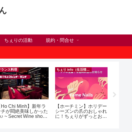
ん
ちぇりの活動
規約・問合せ
フランス料理
ちぇり info（生活情報）
Ho Chi Minh】新年ラ
【ホーチミン】ホリデー
自分だ
ンチが悶絶美味しかった
シーズンの爪のおしゃれ
が何か
♪ ~ Secret Wine shop
に！ちぇりがずっとお世
オンラ
nd lounge
話になってるネイルサロ
グとい
ンで平日15％OFF！
（テト前不適用期間&テ