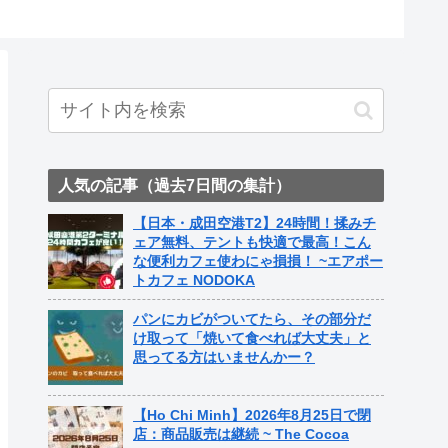
ト中営業予定追記） ~
Fame Nail
人気の記事（過去7日間の集計）
【日本・成田空港T2】24時間！揉みチ
ェア無料、テントも快適で最高！こん
な便利カフェ使わにゃ損損！ ~エアポー
トカフェ NODOKA
パンにカビがついてたら、その部分だ
け取って「焼いて食べれば大丈夫」と
思ってる方はいませんかー？
【Ho Chi Minh】2026年8月25日で閉
店：商品販売は継続 ~ The Cocoa