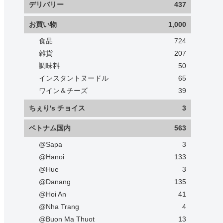
デリバリー
437
お買い物
1,000
食品
724
雑貨
207
調味料
50
インスタントヌードル
65
ワイン＆チーズ
39
ちぇり's チョイス
3
ベトナム国内
563
@Sapa
3
@Hanoi
133
@Hue
3
@Danang
135
@Hoi An
41
@Nha Trang
4
@Buon Ma Thuot
13