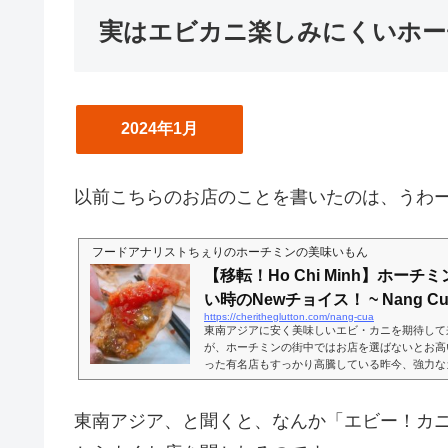
実はエビカニ楽しみにくいホー
2024年1月
以前こちらのお店のことを書いたのは、うわ
フードアナリストちぇりのホーチミンの美味いもん
【移転！Ho Chi Minh】ホー
い時のNewチョイス！ ~ Nang Cu
https://cheritheglutton.com/nang-cua
東南アジアに安く美味しいエビ・カニを期待して
が、ホーチミンの街中ではお店を選ばないとお高
った有名店もすっかり高騰している昨今、強力な
すよ！※こちらのお店は移転していました。記事
す美味しいものを食べに行ったら美味しいお店を
Bun Bo HueとBanh Hueが美味しかったお
東南アジア、と聞くと、なんか「エビー！カ
路）な場所がありまして、その入り口にはまずこ