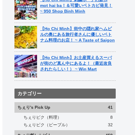
mot hai ba！＆可愛いベトカピ発見！
~ 950 Shop Binh Minh
【Ho Chi Minh】街中の隠れ家ヘムビ
ルの奥にある旅行者さんに優しいベト
ナム料理のお店！ ~ A Taste of Saigon
【Ho Chi Minh】お土産買えるスーパ
が街のど真ん中にあるよ！（最近改良
されたらしい！） ~ Win Mart
カテゴリー
ちぇり's Pick Up
41
ちぇりピク（料理）
8
ちぇりピク（ピープル）
32