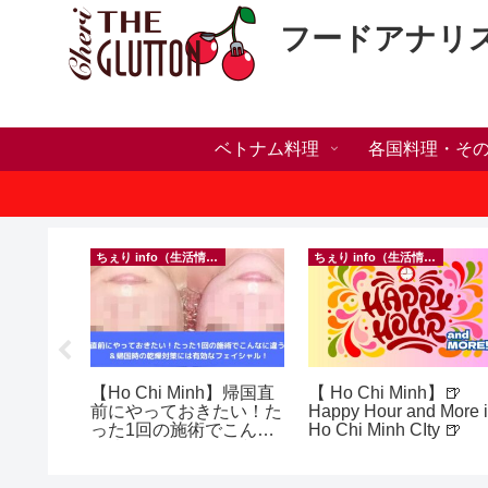
フードアナリ
ベトナム料理
各国料理・そ
）
ちぇり info（生活情報）
ちぇり info（生活情報）
い・家族
【Ho Chi Minh】帰国直
【 Ho Chi Minh】🍺
いたら？
前にやっておきたい！た
Happy Hour and More 
ンセリン
った1回の施術でこんな
Ho Chi Minh CIty 🍺
に違う？！ ＆帰国時の
乾燥対策には有効なフェ
イシャル！ ~ Rosereve