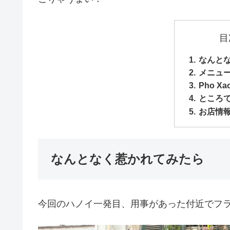
目
なんと
メニュ
Pho X
ところ
お店情
なんとなく惹かれてみたら
今回のハノイ一発目、用事があった付近でフ