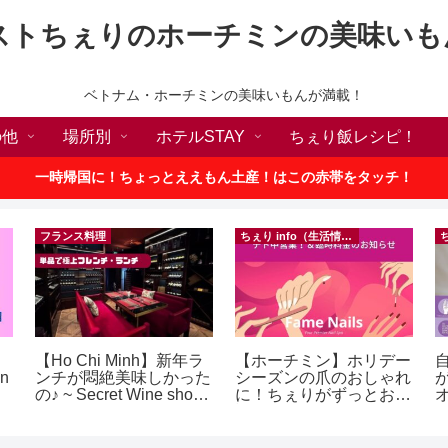
ストちぇりのホーチミンの美味いも
ベトナム・ホーチミンの美味いもんが満載！
の他
場所別
ホテルSTAY
ちぇり飯レシピ！
一時帰国に！ちょっとええもん土産！はこの赤帯をタッチ！
フランス料理
ちぇり info（生活情報）
【Ho Chi Minh】新年ラ
【ホーチミン】ホリデー
in
ンチが悶絶美味しかった
シーズンの爪のおしゃれ
の♪ ~ Secret Wine shop
に！ちぇりがずっとお世
and lounge
話になってるネイルサロ
ンで平日15％OFF！
（テト前不適用期間&テ