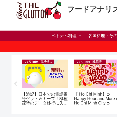
フードアナリ
ベトナム料理
各国料理・そ
）
ちぇり info（生活情報）
ちぇり info（生活情報）
h】帰国直
【追記】日本での電話番
【 Ho Chi Minh】🍺
たい！た
号ゲット＆キープ！機種
Happy Hour and More 
でこんな
変時のデータ移行に失敗
Ho Chi Minh CIty 🍺
したけど復活できた話！
効なフェ
~ povo
ereve