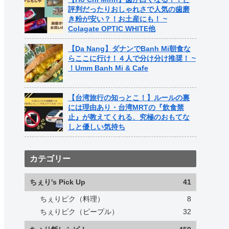
評判だったりおしゃれさで人気の歯磨
き粉が安い？！お土産にも！ ~
Colagate OPTIC WHITE他
【Da Nang】ダナンでBanh Mi朝食な
らここに行け！４人で分け分け推奨！ ~
！Umm Banh Mi & Cafe
【台湾旅行の知っとこ！】ルールの裏
には理由あり・台湾MRTの『飲食禁
止』が教えてくれる、究極のおもてな
しと優しい気持ち
カテゴリー
ちぇり's Pick Up
41
ちぇりピク（料理）
8
ちぇりピク（ピープル）
32