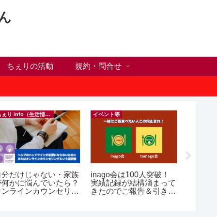
ん
ちぇりの活動
規約・問合せ
ちぇり info（生活情報）
イベント等
自分だけじゃない・家族
inago会は100人突破！
【Ho C
が何かに悩んでいたら？
実績記録が結構溜まって
前にや
オンラインカウンセリン
きたのでご報告＆引き続
った1
グという選択肢
きお仲間募集中♪
に違う？！ ＆
乾燥対
イシャル！