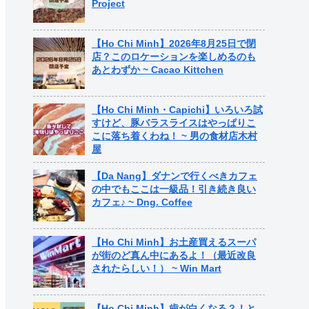
Project
【Ho Chi Minh】2026年8月25日で閉
店？このロケーションを楽しめるのも
あとわずか ~ Cacao Kittchen
【Ho Chi Minh・Capichi】いろいろ試
すけど、豚バラスライスはやっぱりこ
こに落ち着くわね！ ~ 男の食材店木村
屋
【Da Nang】ダナンで行くべきカフェ
の中でもここは一級品！引き続き良い
カフェ♪ ~ Dng. Coffee
【Ho Chi Minh】お土産買えるスーパ
が街のど真ん中にあるよ！（最近改良
されたらしい！） ~ Win Mart
【Ho Chi Minh】歯が白くなる？！と