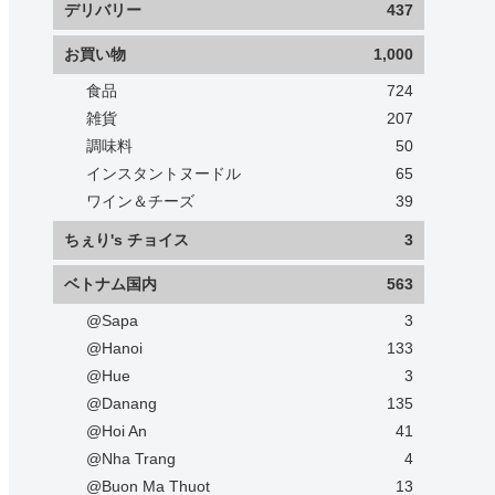
デリバリー
437
お買い物
1,000
食品
724
雑貨
207
調味料
50
インスタントヌードル
65
ワイン＆チーズ
39
ちぇり's チョイス
3
ベトナム国内
563
@Sapa
3
@Hanoi
133
@Hue
3
@Danang
135
@Hoi An
41
@Nha Trang
4
@Buon Ma Thuot
13