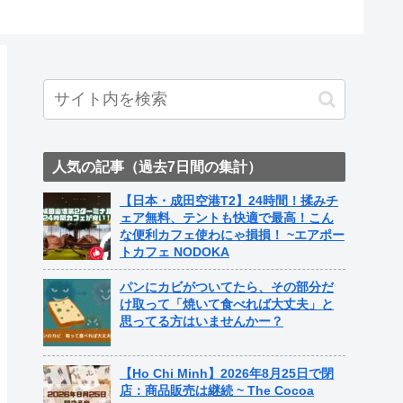
人気の記事（過去7日間の集計）
【日本・成田空港T2】24時間！揉みチ
ェア無料、テントも快適で最高！こん
な便利カフェ使わにゃ損損！ ~エアポー
トカフェ NODOKA
パンにカビがついてたら、その部分だ
け取って「焼いて食べれば大丈夫」と
思ってる方はいませんかー？
【Ho Chi Minh】2026年8月25日で閉
店：商品販売は継続 ~ The Cocoa