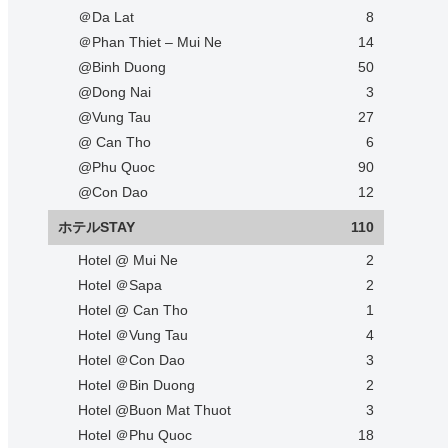
＠Da Lat
8
＠Phan Thiet – Mui Ne
14
@Binh Duong
50
@Dong Nai
3
@Vung Tau
27
@ Can Tho
6
@Phu Quoc
90
@Con Dao
12
ホテルSTAY
110
Hotel @ Mui Ne
2
Hotel ＠Sapa
2
Hotel @ Can Tho
1
Hotel ＠Vung Tau
4
Hotel ＠Con Dao
3
Hotel ＠Bin Duong
2
Hotel @Buon Mat Thuot
3
Hotel ＠Phu Quoc
18