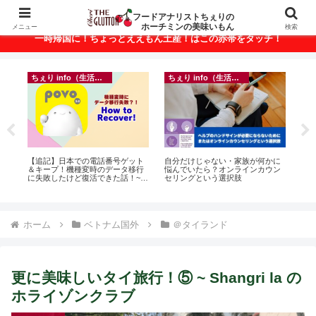
ベトナム・ホーチミンの美味いもんが満載！
フードアナリストちぇりの
ホーチミンの美味いもん
メニュー
検索
一時帰国に！ちょっとええもん土産！はこの赤帯をタッチ！
ちぇり info（生活情報）
ちぇり info（生活情報）
ン
【追記】日本での電話番号ゲット
自分だけじゃない・家族が何かに
【H
っ
＆キープ！機種変時のデータ移行
悩んでいたら？オンラインカウン
お
ン
に失敗したけど復活できた話！~
セリングという選択肢
なに違う
適用
povo
には
Ros
ホーム
ベトナム国外
＠タイランド
更に美味しいタイ旅行！⑤ ~ Shangri la の
ホライゾンクラブ