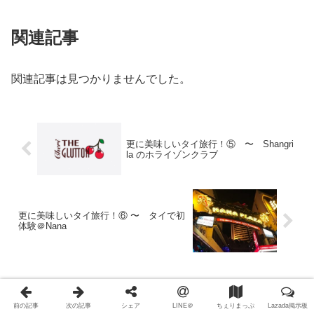
関連記事
関連記事は見つかりませんでした。
更に美味しいタイ旅行！⑤ 〜 Shangri
la のホライゾンクラブ
更に美味しいタイ旅行！⑥ 〜 タイで初
体験＠Nana
コメント
前の記事
次の記事
シェア
LINE＠
ちぇりまっぷ
Lazada掲示板