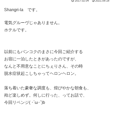
2017.02.04
2021.09.18
Shangri-la です。
電気グルーヴじゃありません。
ホテルです。
以前にもバンコクのまさに今回ご紹介する
お宿に一泊したときがあったのですが、
なんと不用意なことにちぇりさん、その時
脱水症状起こしちゃってヘロンヘロン。
落ち着いた豪奢な調度も、煌びやかな朝食も、
殆ど楽しめず。何しに行った、ってお話で、
今回リベンジ( ･`ω･´)b