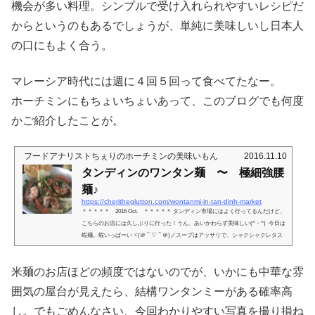
機会が多い料理。シンプルで受け入れられやすいレシピだ
からというのもあるでしょうが、単純に美味しいし日本人
の口にもよく合う。
マレーシア時代には週に４回５回って食べてたなー。
ホーチミンにもちょいちょいあって、このブログでも何度
かご紹介したことが。
フードアナリストちぇりのホーチミンの美味いもん
2016.11.10
タンディンのワンタン麺 〜 極細強腰
麺♪
https://cheritheglutton.com/wontanmi-in-tan-dinh-market
＊＊＊＊＊ 2016 Oct. ＊＊＊＊＊ タンディン市場にはよく行ってるんだけど、
こちらのお店には久しぶりに行った！うん、あいかわらず美味しい(^・^) 今日は
蝦麺。蝦いっぱーいヾ(＠⌒▽⌒＠)ノスープはアッサリで、シャクシャクレタス
を余熱でシンナリさせて食べる美味しいやつ。 麺もあいかわらず輪郭のシッカリ
したコシアリ麺だし、うんうん、安定の美味しさ。でも一緒に行ってた人がワン
米麺のお店ほどの頻度ではないのでが、いかにも中華な雰
タン麺食べてて。。。うーん、やっぱりワンタン美味しそうだった。。。多分よ
だれたらしてみてたんだろうな。無言の内に、ワンタン二つ、こっち...
囲気の屋台が見えたら、結構ワンタンミーがある確率高
し。でもごめんなさい、今回わかりやすい写真を撮り損ね