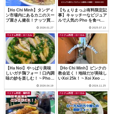
【Ho Chi Minh】タンディ
【ちぇりまっぷ有料限定記
ン市場内にあるカニのスー
事】キャッチーなビジュア
プ屋さん健在！ナッツ買い
ルで人気の Pho を食べま
に行ったついでにいかがで
したが…？（KDKM）
2026.01.27
2025.07.13
す？ ~ Lien Sup Cua
ベトナム料理：ローカル
ベトナム料理：ローカル
【Ha Noi】やっぱり美味
【Ho Chi Minh】ピンクの
しいガチ鶏フォー！口内調
教会近く！地味だが美味し
味の妙を楽しむ！ ~ Pho
いXoi 25k！ ~ Xoi Xeo Ha
Ga Huong Tra
Noi
2026.04.19
2024.11.25
ベトナム料理：麺料理
ベトナム料理：ローカル