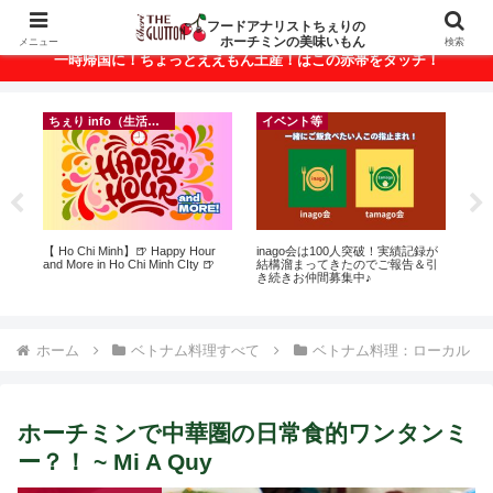
ベトナム・ホーチミンの美味いもんが満載！
フードアナリストちぇりの
ホーチミンの美味いもん
メニュー
検索
一時帰国に！ちょっとええもん土産！はこの赤帯をタッチ！
ちぇり info（生活情報）
イベント等
フ
ト
【 Ho Chi Minh】🍺 Happy Hour
inago会は100人突破！実績記録が
【H
行
and More in Ho Chi Minh CIty 🍺
結構溜まってきたのでご報告＆引
美味し
~
き続きお仲間募集中♪
sho
ホーム
ベトナム料理すべて
ベトナム料理：ローカル
ホーチミンで中華圏の日常食的ワンタンミ
ー？！ ~ Mi A Quy