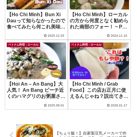
【Ho Chi Minh】Bun Xi
【Ho Chi Minh】ローカル
Dauって知らなかったので
の方から何度となく勧めら
食べてみたら何これ美味し
れた南部のフォー！ ~ Pho
い！ ~ Bun Xi Dau – Bau
Hien Since 1985
2025.12.25
2024.11.10
Xì Giun
ベトナム料理：ローカル
ベトナム料理：ローカル
【Hoi An – An Bang】大
【Ho Chi Minh / Grab
人気！ An Bang ビーチ近
Food】この店お正月に使
くのハマグリのお粥屋さ
えるんじゃね？説出てきた
ん！~ Chao Ngheu
ー！ ~ Banh Mi Ba Huynh
2025.09.01
2026.01.17
Xuong Co Gio
【ちぇり飯！】自家製豆乳メーカーで作