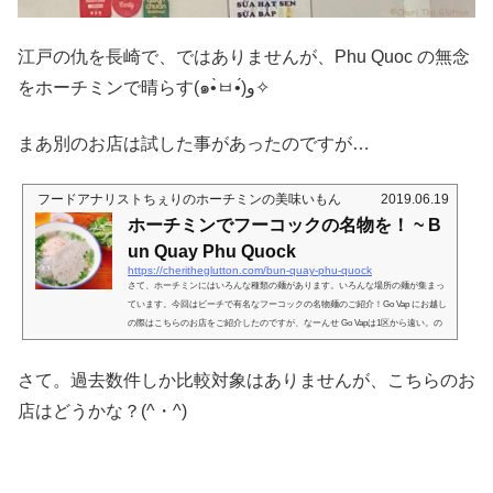
江戸の仇を長崎で、ではありませんが、Phu Quoc の無念
をホーチミンで晴らす(๑•̀ㅂ•́)و✧
まあ別のお店は試した事があったのですが…
フードアナリストちぇりのホーチミンの美味いもん
2019.06.19
ホーチミンでフーコックの名物を！ ~ B
un Quay Phu Quock
https://cheritheglutton.com/bun-quay-phu-quock
さて、ホーチミンにはいろんな種類の麺があります。いろんな場所の麺が集まっ
ています。今回はビーチで有名なフーコックの名物麺のご紹介！Go Vap にお越し
の際はこちらのお店をご紹介したのですが、なーんせ Go Vapは1区から遠い。の
で、せっかく行ったのなら、なんか他にも収穫を…と思い、Go Vap にお住いの方
に教えていただきました！ おおっ、ローカル店だと思ってたけど、いやローカル
さて。過去数件しか比較対象はありませんが、こちらのお
店なんだけど綺麗！！でもお名前的には（ネットで見る限り）結構続いているよ
うなので、改装した、とかかな？これは旅行者さんにもありがた...
店はどうかな？(^・^)