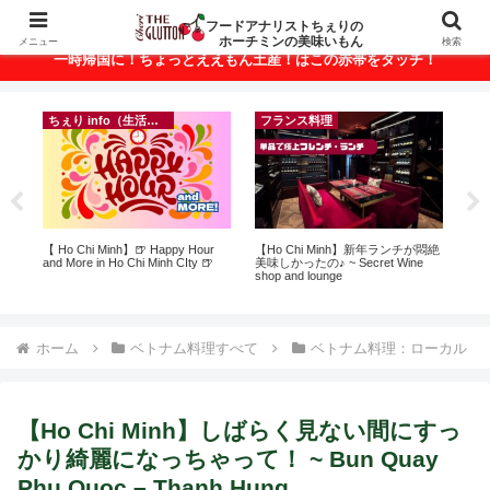
ベトナム・ホーチミンの美味いもんが満載！
フードアナリストちぇりの
ホーチミンの美味いもん
メニュー
検索
一時帰国に！ちょっとええもん土産！はこの赤帯をタッチ！
ちぇり info（生活情報）
フランス料理
イ
に
【 Ho Chi Minh】🍺 Happy Hour
【Ho Chi Minh】新年ランチが悶絶
in
ン
and More in Ho Chi Minh CIty 🍺
美味しかったの♪ ~ Secret Wine
結
shop and lounge
き続
ホーム
ベトナム料理すべて
ベトナム料理：ローカル
【Ho Chi Minh】しばらく見ない間にすっ
かり綺麗になっちゃって！ ~ Bun Quay
Phu Quoc – Thanh Hung