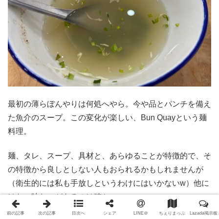
最初の薄らぼんやりは何処へやら。今や品とパンチを備え
た魚介のスープ。この変化が楽しい、Bun Quayという麺
料理。
麺、タレ、スープ、具材と、あらゆることが特徴的で、そ
の特徴から良しとしない人もおられるかもしれませんが
（衛生的には私も手放しというわけにはいかないw）他に
はない味わいがあるのは確か。
前の記事
次の記事
目次へ
シェア
LINE＠
ちぇりまっぷ
Lazada掲示板