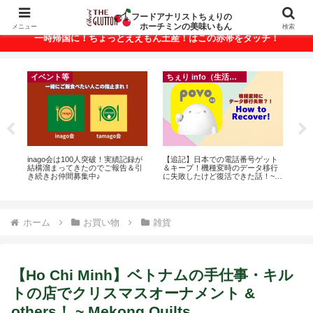
ベトナム・ホーチミンの美味いもんが満載！
フードアナリストちぇりの
ホーチミンの美味いもん
メニュー
検索
一時帰国に！ちょっとええもん土産！はこの赤帯をタッチ！
イベント等
ちぇり info（生活情報）
って
inago会は100人突破！実績記録が
【追記】日本での電話番号ゲット
【
こん
結構溜まってきたのでご報告＆引
＆キープ！機種変時のデータ移行
の
き続きお仲間募集中♪
に失敗したけど復活できた話！~
と
povo
で平
期間
Fam
ホーム
お買い物
雑貨
【Ho Chi Minh】ベトナムの手仕事・キル
トの店でクリスマスオーナメント &
others！ ~ Mekong Quilts