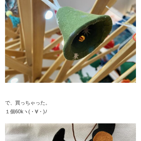
で、買っちゃった。
１個60kヽ(・∀・)ﾉ