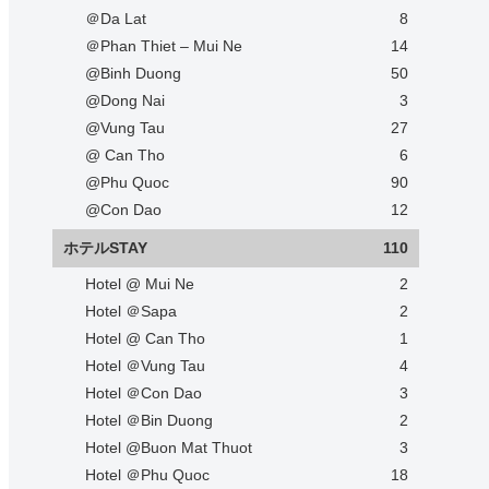
＠Da Lat
8
＠Phan Thiet – Mui Ne
14
@Binh Duong
50
@Dong Nai
3
@Vung Tau
27
@ Can Tho
6
@Phu Quoc
90
@Con Dao
12
ホテルSTAY
110
Hotel @ Mui Ne
2
Hotel ＠Sapa
2
Hotel @ Can Tho
1
Hotel ＠Vung Tau
4
Hotel ＠Con Dao
3
Hotel ＠Bin Duong
2
Hotel @Buon Mat Thuot
3
Hotel ＠Phu Quoc
18