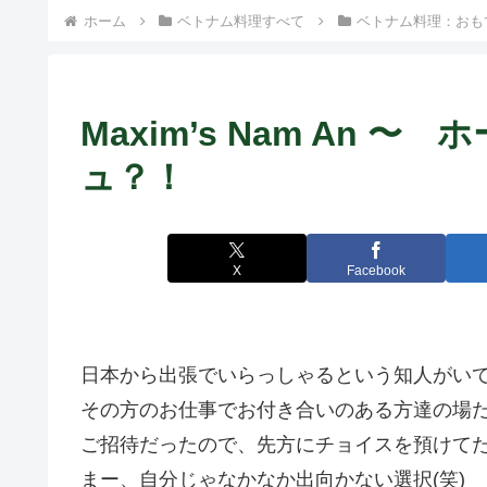
） ~
ホーム
ベトナム料理すべて
ベトナム料理：おも
Maxim’s Nam An
ュ？！
X
Facebook
日本から出張でいらっしゃるという知人がい
その方のお仕事でお付き合いのある方達の場だ
ご招待だったので、先方にチョイスを預けて
まー、自分じゃなかなか出向かない選択(笑)