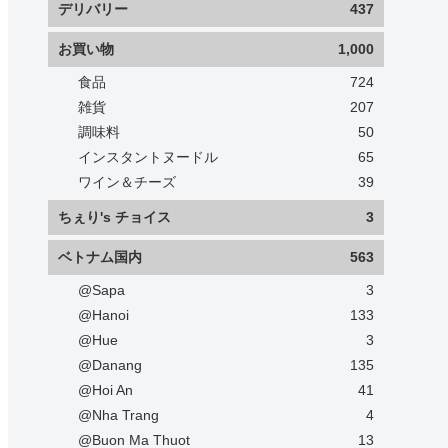
デリバリー
437
お買い物
1,000
食品
724
雑貨
207
調味料
50
インスタントヌードル
65
ワイン＆チーズ
39
ちぇり's チョイス
3
ベトナム国内
563
@Sapa
3
@Hanoi
133
@Hue
3
@Danang
135
@Hoi An
41
@Nha Trang
4
@Buon Ma Thuot
13