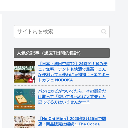
ト中営業
Fame Na
人気の記事（過去7日間の集計）
【日本・成田空港T2】24時間！揉みチ
ェア無料、テントも快適で最高！こん
な便利カフェ使わにゃ損損！ ~エアポー
トカフェ NODOKA
パンにカビがついてたら、その部分だ
け取って「焼いて食べれば大丈夫」と
思ってる方はいませんかー？
【Ho Chi Minh】2026年8月25日で閉
店：商品販売は継続 ~ The Cocoa