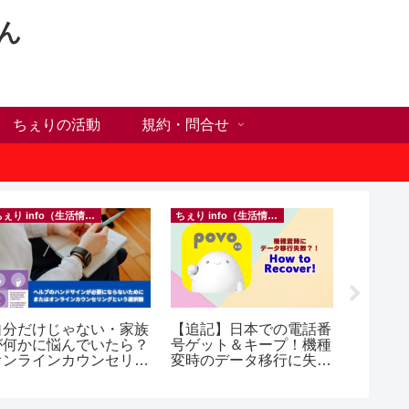
ん
ちぇりの活動
規約・問合せ
ちぇり info（生活情報）
ちぇり info（生活情報）
自分だけじゃない・家族
【追記】日本での電話番
【ホー
が何かに悩んでいたら？
号ゲット＆キープ！機種
シーズ
オンラインカウンセリン
変時のデータ移行に失敗
に！ち
グという選択肢
したけど復活できた話！
話にな
~ povo
ンで平日
（テト