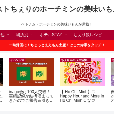
ストちぇりのホーチミンの美味いも
ベトナム・ホーチミンの美味いもんが満載！
の他
場所別
ホテルSTAY
ちぇり飯レシピ！
一時帰国に！ちょっとええもん土産！はこの赤帯をタッチ！
イベント等
ちぇり info（生活情報）
ラ
inago会は100人突破！
【 Ho Chi Minh】🍺
た
実績記録が結構溜まって
Happy Hour and More in
p
きたのでご報告＆引き続
Ho Chi Minh CIty 🍺
きお仲間募集中♪