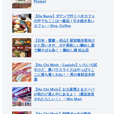
Project
【Da Nang】ダナンで行くべきカフェ
の中でもここは一級品！引き続き良い
カフェ♪ ~ Dng. Coffee
【日本・愛媛 – 松山】駅前観光客向け
かと思いきや、ガチ美味しい鯛めし屋
で鯛そばも👍！ ~ 鯛めし槇 松山店
【Ho Chi Minh・Capichi】いろいろ試
すけど、豚バラスライスはやっぱりこ
こに落ち着くわね！ ~ 男の食材店木村
屋
【Ho Chi Minh】お土産買えるスーパ
が街のど真ん中にあるよ！（最近改良
されたらしい！） ~ Win Mart
【Ho Chi Minh】刺繍ポーチの新作