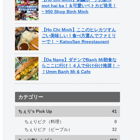
mot hai ba！＆可愛いベトカピ発見！
~ 950 Shop Binh Minh
【Ho Chi Minh】ここのヒレカツすん
ごい美味しい！食べ方選んでファミリ
ーで！ ~ KatsuSan Rreestaurant
【Da Nang】ダナンでBanh Mi朝食な
らここに行け！４人で分け分け推奨！ ~
！Umm Banh Mi & Cafe
カテゴリー
ちぇり's Pick Up
41
ちぇりピク（料理）
8
ちぇりピク（ピープル）
32