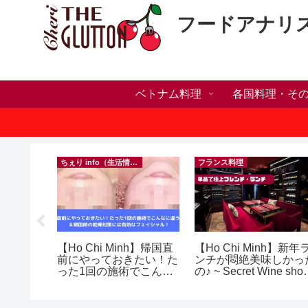
フードアナリ
ベトナム料理
各国料理・そ
）
ちぇり info（生活情報）
フランス料理
ホリデー
【Ho Chi Minh】帰国直
【Ho Chi Minh】新年
おしゃれ
前にやっておきたい！た
ンチが悶絶美味しかっ
っとお世
った1回の施術でこんな
の♪ ~ Secret Wine sho
イルサロ
に違う？！ ＆帰国時の
and lounge
FF！
乾燥対策には有効なフェ
期間&テ
イシャル！ ~ Rosereve