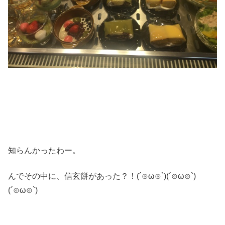
知らんかったわー。
んでその中に、信玄餅があった？！(´⊙ω⊙`)(´⊙ω⊙`)
(´⊙ω⊙`)