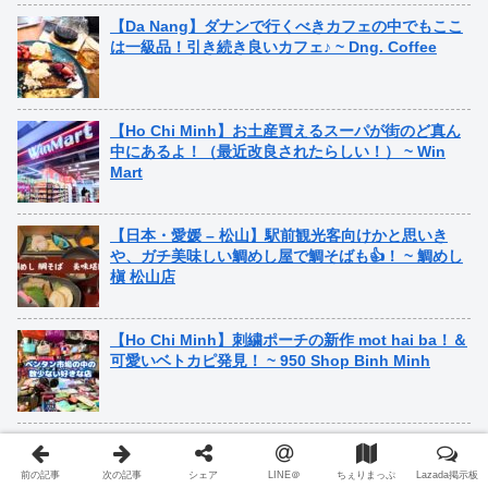
【Da Nang】ダナンで行くべきカフェの中でもここ
は一級品！引き続き良いカフェ♪ ~ Dng. Coffee
【Ho Chi Minh】お土産買えるスーパが街のど真ん
中にあるよ！（最近改良されたらしい！） ~ Win
Mart
【日本・愛媛 – 松山】駅前観光客向けかと思いき
や、ガチ美味しい鯛めし屋で鯛そばも👍！ ~ 鯛めし
槇 松山店
【Ho Chi Minh】刺繍ポーチの新作 mot hai ba！＆
可愛いベトカピ発見！ ~ 950 Shop Binh Minh
【Phu Quoc西側】お土産も滞在中に必要なものも
生活物資も全部お任せ、フーコック最大の便利スー
前の記事
次の記事
シェア
LINE＠
ちぇりまっぷ
Lazada掲示板
パー！ ~ King kong