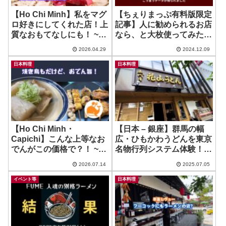
【Ho Chi Minh】私をマグ
【ちぇりまっぷ有料版限定
ロ好きにしてくれた店！上
記事】人に勧められるお店
質なおもてなしにも！ ~
なら、と大枚使ってみたら
Maguro Studio
こう言うデータが得られま
2026.04.29
2024.12.09
した
日本料理
日本料理
【Ho Chi Minh・
【日本 – 銀座】群馬の幅
Capichi】こんな上等なお
広・ひもかわうどんを東京
でんがこの価格で？！ ~
名物行列システム体験！ ~
縁 焼き鳥
五代目花山うどん 銀座店
2026.07.14
2025.07.05
イベント等
日本料理