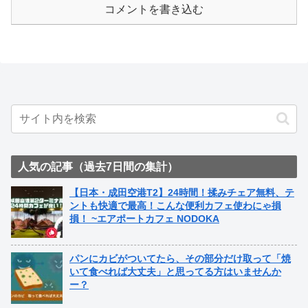
コメントを書き込む
人気の記事（過去7日間の集計）
【日本・成田空港T2】24時間！揉みチェア無料、テ
ントも快適で最高！こんな便利カフェ使わにゃ損
損！ ~エアポートカフェ NODOKA
パンにカビがついてたら、その部分だけ取って「焼
いて食べれば大丈夫」と思ってる方はいませんか
ー？