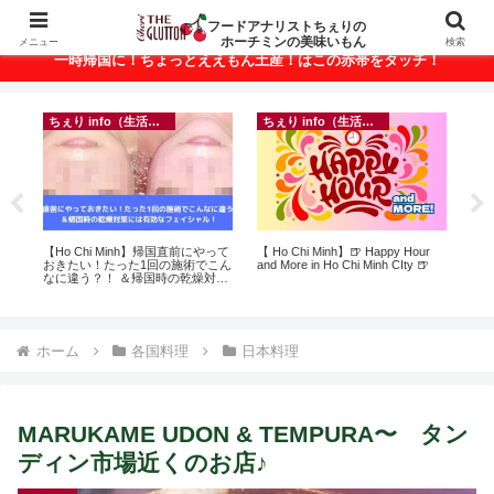
ベトナム・ホーチミンの美味いもんが満載！
フードアナリストちぇりの
ホーチミンの美味いもん
メニュー
検索
一時帰国に！ちょっとええもん土産！はこの赤帯をタッチ！
ちぇり info（生活情報）
ちぇり info（生活情報）
イ
に
【Ho Chi Minh】帰国直前にやって
【 Ho Chi Minh】🍺 Happy Hour
in
ン
おきたい！たった1回の施術でこん
and More in Ho Chi Minh CIty 🍺
結
なに違う？！ ＆帰国時の乾燥対策
き続
には有効なフェイシャル！ ~
Rosereve
ホーム
各国料理
日本料理
MARUKAME UDON & TEMPURA〜 タン
ディン市場近くのお店♪