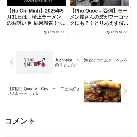
【Ho Chi Minh】2025年5
【Phu Quoc – 西側】ラー
月31日は、極上ラーメン
メン屋さんの波がフーコッ
のお誘い ▶︎ 結果報告！~
クにも？！とりあえず偵
FUME
察！ ~ CoBa Noodle Bar
2025.06.01
2025.02.06
Juchheim 〜 海老でバウムクーヘンを
釣りました♪
【閉店】Quan VIt Gay 〜 アヒル好き
さんいらっしゃい
コメント