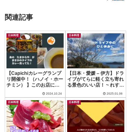
関連記事
日本料理
日本料理
【Capichiカレーグランプ
【日本・愛媛 – 伊方】ドラ
リ開催中！（ハノイ・ホー
イブがてらに軽く立ち寄れ
チミン） 】このお店にカ
る景色のいい店！ ~ れすと
レーあったっけ？？？と思
らん風車
2024.10.24
2025.01.06
ってたべみたら探していた
好みのやつだった！ ~ たま
日本料理
日本料理
からや