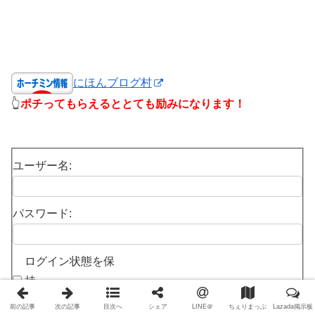
にほんブログ村
👆
ポチってもらえるととても励みになります！
ユーザー名:
パスワード:
ログイン状態を保
持
前の記事
ログイン
次の記事
目次へ
シェア
LINE＠
ちぇりまっぷ
Lazada掲示板