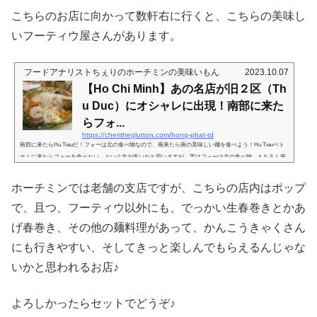
こちらのお店に向かって数軒右に行くと、こちらの美味し
いフーティウ屋さんがあります。
フードアナリストちぇりのホーチミンの美味いもん
2023.10.07
【Ho Chi Minh】あの名店が旧２区（Th
u Duc）にオシャレに出現！南部に来た
らフォ...
https://cheritheglutton.com/hong-phat-td
南部に来たらHu Tieuだ！フォーは北の食べ物なので、南来たら南の美味しい麺を食べよう！Hu Tieuベト
ナムに来たらフォーを食べたい、という方が多いかと思いますが、実はフォーは北の食べ物。もちろん南
にもそれなりに美味しいフォーはありますが、南部に来たら、Hu Tieuです( ･`ω･´)bフーティウと、いう響
きは日本ではそこまでメジャーじゃないかと思いますが、南部ではとてもポピュラーで美味しい米麺。フ
ホーチミンでは老舗の支店ですが、こちらの店内はポップ
ーティウの中にもいろんな種類はあるのですが、一般に、一度干された麺を使うことが多く、しっかりと
した輪郭を持つ細麺である...
で、且つ、フーティウ以外にも、でっかい生春巻きとかあ
げ春巻き、その他の麺料理があって、かんこうきゃくさん
にも行きやすい、そしてきっと楽しんでもらえるんじゃな
いかと思われるお店♪
よろしかったらセットでどうぞ♪