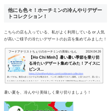
他にも色々！ホーチミンの冷んやりデザー
トコレクション！
こちらの店も入っている、私がよく利用している or 人気
が高いご様子の冷たいデザートのお店を集めてみました！
フードアナリストちぇりのホーチミンの美味いもん
2024.04.26
【Ho Chi Minh】暑い暑い季節を乗り切
る冷たいデザート集めてみた！アイスに
ビンス...
https://cheritheglutton.com/cooldesert-collection
暑いですね。数百m歩くだけでも汗が噴き出す。ペンギン体質のワタクシ瀕死。と言うわけで、思い立っ
たら冷たいものを食べられるように、リストアップしておきます！BINGSUSnow Bingsuビンスと言ったら
こちら。とりあえず今のところ一番回数多く通ってる市内のビンス屋さん。ちょっと普段の行動範囲から
外れてるから、本来あまり行かない場所にあるんだけど、このお店のためにだけ足を運んでるwおすす
暑い夏を、冷んやり美味しく乗り切りましょう！
め。SWENSEN'Sビンスは一店集中だったのに、最近見つけたこちらは秀逸。本来アイスクリーム屋さん
だけど、いつの間にかビンスメニ...