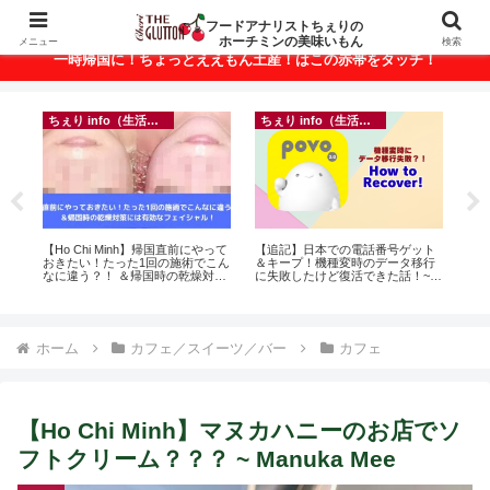
ベトナム・ホーチミンの美味いもんが満載！
フードアナリストちぇりの
ホーチミンの美味いもん
メニュー
検索
一時帰国に！ちょっとええもん土産！はこの赤帯をタッチ！
ちぇり info（生活情報）
ちぇり info（生活情報）
ン
【Ho Chi Minh】帰国直前にやって
【追記】日本での電話番号ゲット
自
っ
おきたい！たった1回の施術でこん
＆キープ！機種変時のデータ移行
悩
ン
なに違う？！ ＆帰国時の乾燥対策
に失敗したけど復活できた話！~
セ
適用
には有効なフェイシャル！ ~
povo
Rosereve
ホーム
カフェ／スイーツ／バー
カフェ
【Ho Chi Minh】マヌカハニーのお店でソ
フトクリーム？？？ ~ Manuka Mee