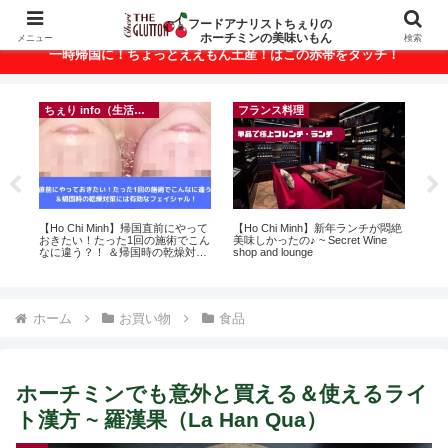
ベトナム・ホーチミンの美味いもんが満載！
フードアナリストちぇりの
ホーチミンの美味いもん
メニュー
検索
一時帰国に！ちょっとええもん土産！はこの赤帯をタッチ！
ちぇり info（生活情報）
フランス料理
録が
【Ho Chi Minh】帰国直前にやって
【Ho Chi Minh】新年ランチが悶絶
【
引
おきたい！たった1回の施術でこん
美味しかったの♪ ~ Secret Wine
＆
なに違う？！ ＆帰国時の乾燥対策
shop and lounge
に
には有効なフェイシャル！ ~
pov
Rosereve
ホーム
お買い物
食品
ホーチミンでも意外と買える＆使えるライ
ト漢方 ~ 羅漢果（La Han Qua）