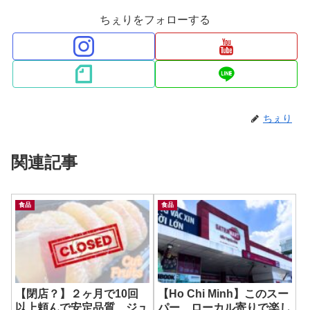
ちぇりをフォローする
ちぇり
関連記事
食品
食品
【閉店？】２ヶ月で10回
【Ho Chi Minh】このスー
以上頼んで安定品質、ジュ
パー、ローカル寄りで楽し