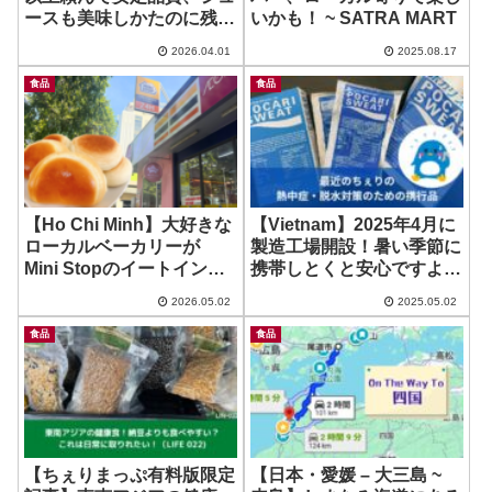
ースも美味しかたのに残
いかも！ ~ SATRA MART
念。。。 ~ Trai Cay Co
2026.04.01
2025.08.17
Hang Fruit
食品
食品
【Ho Chi Minh】大好きな
【Vietnam】2025年4月に
ローカルベーカリーが
製造工場開設！暑い季節に
Mini Stopのイートイン
携帯しとくと安心ですよ！
に？！ ~ 4G’s Texas in
~ 個包装粉末 POCARI
2026.05.02
2025.05.02
Mini Stop
SWEAT
食品
食品
【ちぇりまっぷ有料版限定
【日本・愛媛 – 大三島 ~