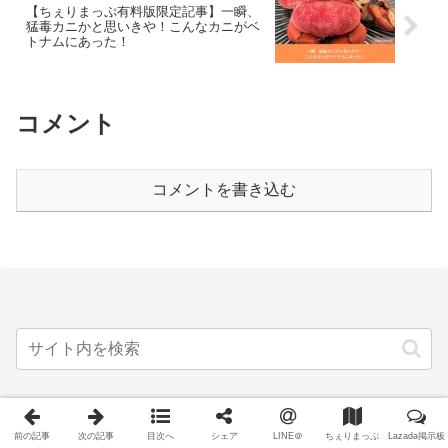
【ちぇりまっぷ有料版限定記事】一瞬、
猛毒カニかと思いきや！こんなカニがベ
トナムにあった！
コメント
コメントを書き込む
人気の記事（過去7日間の集計）
前の記事
次の記事
目次へ
シェア
LINE＠
ちぇりまっぷ
Lazada掲示板