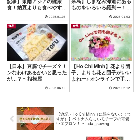
記事】東南アジアの健康
来島】しまなみ海道にある
食！納豆よりも食べやす
ものをいろいろ羅列ー！ ~
い？これは日常に取りれた
道の駅しまなみの駅御島 /
2025.01.06
2025.01.03
い！
道の駅多々羅しまなみ公
園/来島サービスエリア
食品
食品
【日本】豆腐でチーズ？！
【Ho Chi Minh】花より団
ンなわけあるかいと思った
子、よりも花と団子がいい
が…？ ~ 相模屋
よねー♪ オンラインで手軽
に注文！ ~ EUS fruits
2026.06.10
2026.05.12
【追記・Ho Chi Minh（に限らないようで
すが）】ベトナムらしいモチーフの可愛
いエプロン！ ~ luda _sewing