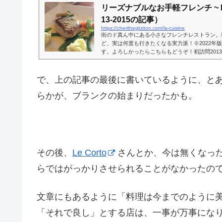
リーズナブルなお手軽フレンチ ~ La C
13-2015の記事）
https://cheritheglutton.com/la-cuisine
街のド真ん中にある小さなフレンチレストラン。
ど、実は何度も行きたくなる実力派！※2022年
す。よろしかったらこちらもどうぞ！初訪問201
ンス文化が息づく街。ってことで、フランス料理
ます。ローカル価格に比べればお高めですが、そ
00円も出せば豪奢な雰囲気の中で楽しめるお店
で、上の記事の最後に書いているように、と
ーだって、同質の物を求めた場合、日本よりも、
いう環境もあって、ドレスコードもさほど厳...
らかが、ブランクの始まりだったかも。
その後、
Le Corto
さんとか、今は無くなっ
らではがっかりさせられることがなかったの
文章にもあるように「料理は今までのように
「それで良し」とする店は、一事が万事にな