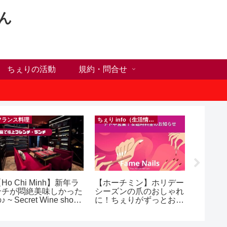
ん
ちぇりの活動
規約・問合せ
フランス料理
ちぇり info（生活情報）
Ho Chi Minh】新年ラ
【ホーチミン】ホリデー
自分だ
ンチが悶絶美味しかった
シーズンの爪のおしゃれ
が何か
♪ ~ Secret Wine shop
に！ちぇりがずっとお世
オンラ
nd lounge
話になってるネイルサロ
グとい
ンで平日15％OFF！
（テト前不適用期間&テ