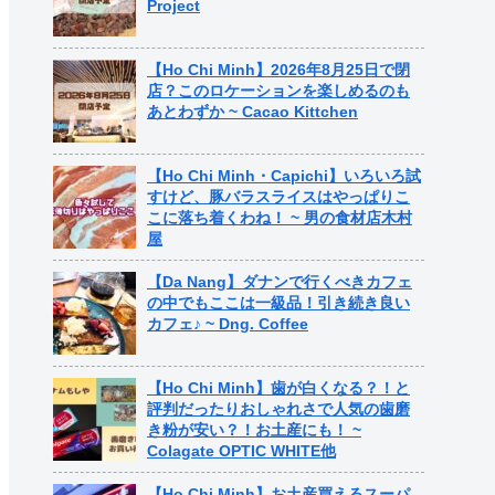
Project
【Ho Chi Minh】2026年8月25日で閉
店？このロケーションを楽しめるのも
あとわずか ~ Cacao Kittchen
【Ho Chi Minh・Capichi】いろいろ試
すけど、豚バラスライスはやっぱりこ
こに落ち着くわね！ ~ 男の食材店木村
屋
【Da Nang】ダナンで行くべきカフェ
の中でもここは一級品！引き続き良い
カフェ♪ ~ Dng. Coffee
【Ho Chi Minh】歯が白くなる？！と
評判だったりおしゃれさで人気の歯磨
き粉が安い？！お土産にも！ ~
Colagate OPTIC WHITE他
【Ho Chi Minh】お土産買えるスーパ