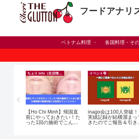
フードアナリ
ベトナム料理
各国料理・そ
）
ちぇり info（生活情報）
イベント等
い・家族
【Ho Chi Minh】帰国直
inago会は100人突破！
いたら？
前にやっておきたい！た
実績記録が結構溜まっ
ンセリン
った1回の施術でこんな
きたのでご報告＆引き
に違う？！ ＆帰国時の
きお仲間募集中♪
乾燥対策には有効なフェ
イシャル！ ~ Rosereve