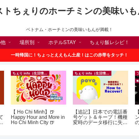
ストちぇりのホーチミンの美味いも
ベトナム・ホーチミンの美味いもんが満載！
の他
場所別
ホテルSTAY
ちぇり飯レシピ！
一時帰国に！ちょっとええもん土産！はこの赤帯をタッチ！
ちぇり info（生活情報）
ちぇり info（生活情報）
【 Ho Chi Minh】🍺
【追記】日本での電話番
【
て
Happy Hour and More in
号ゲット＆キープ！機種
続
Ho Chi Minh CIty 🍺
変時のデータ移行に失敗
の
したけど復活できた話！
a
~ povo