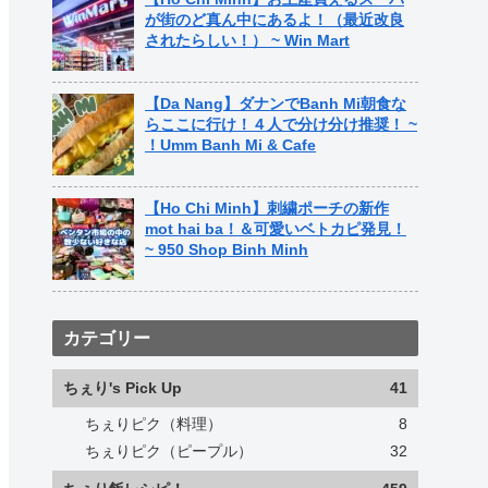
が街のど真ん中にあるよ！（最近改良
されたらしい！） ~ Win Mart
【Da Nang】ダナンでBanh Mi朝食な
らここに行け！４人で分け分け推奨！ ~
！Umm Banh Mi & Cafe
【Ho Chi Minh】刺繍ポーチの新作
mot hai ba！＆可愛いベトカピ発見！
~ 950 Shop Binh Minh
カテゴリー
ちぇり's Pick Up
41
ちぇりピク（料理）
8
ちぇりピク（ピープル）
32