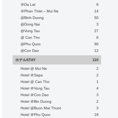
＠Da Lat
8
＠Phan Thiet – Mui Ne
14
@Binh Duong
50
@Dong Nai
3
@Vung Tau
27
@ Can Tho
6
@Phu Quoc
90
@Con Dao
12
ホテルSTAY
110
Hotel @ Mui Ne
2
Hotel ＠Sapa
2
Hotel @ Can Tho
1
Hotel ＠Vung Tau
4
Hotel ＠Con Dao
3
Hotel ＠Bin Duong
2
Hotel @Buon Mat Thuot
3
Hotel ＠Phu Quoc
18