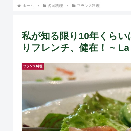
ホーム
各国料理
フランス料理
私が知る限り10年くら
りフレンチ、健在！ ~ La C
フランス料理