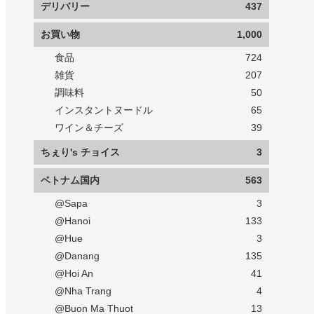
デリバリー
437
お買い物
1,000
食品
724
雑貨
207
調味料
50
インスタントヌードル
65
ワイン＆チーズ
39
ちぇり's チョイス
3
ベトナム国内
563
@Sapa
3
@Hanoi
133
@Hue
3
@Danang
135
@Hoi An
41
@Nha Trang
4
@Buon Ma Thuot
13