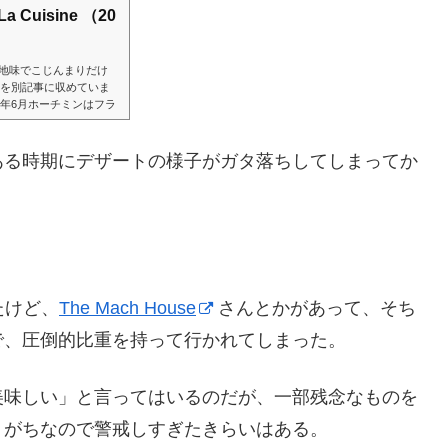
uisine （20
地味でこじんまりだけ
版を別記事に収めていま
3年6月ホーチミンはフラ
のお店もふんだんにあり
れでもランチだったら20
もたくさんあるし、ディナ
ある時期にデザートの様子がガタ落ちしてしまってか
よっぽどお手軽。南国と
たけど、
The Mach House
さんとかがあって、そち
で、圧倒的比重を持って行かれてしまった。
美味しい」と言ってはいるのだが、一部残念なものを
りがちなので警戒しすぎたきらいはある。