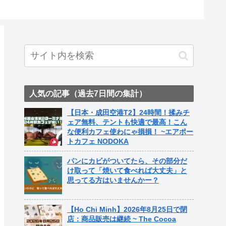
ト中営業予定追記） ~
Fame Nail
人気の記事（過去7日間の集計）
【日本・成田空港T2】24時間！揉みチ
ェア無料、テントも快適で最高！こん
な便利カフェ使わにゃ損損！ ~エアポー
トカフェ NODOKA
パンにカビがついてたら、その部分だ
け取って「焼いて食べれば大丈夫」と
思ってる方はいませんかー？
【Ho Chi Minh】2026年8月25日で閉
店：商品販売は継続 ~ The Cocoa