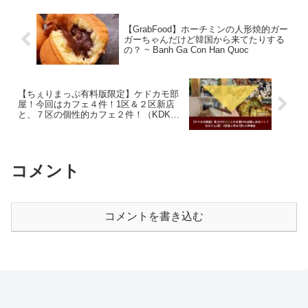
【GrabFood】ホーチミンの人形焼的ガー
ガーちゃんだけど韓国から来てたりする
の？ ~ Banh Ga Con Han Quoc
【ちぇりまっぷ有料版限定】ケドカモ部
屋！今回はカフェ４件！1区＆２区新店
と、７区の個性的カフェ２件！（KDKM-
003）
コメント
コメントを書き込む