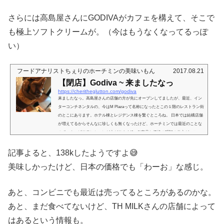
を先にするチェーンカフェ式スタイルですが、奥に入ると…おーーー！！何か懐
かしー！！日本の喫茶店。カフェじゃなくて喫茶店。由緒正しい喫茶店。街によ
さらには高島屋さんにGODIVAがカフェを構えて、そこで
ってはこういうところ、すくなくなってきてるよね。猫も杓子も小洒落ちゃって
さw そういえば、結婚後〜ホーチミンにくる直前まで住んでた街ではこ...
も極上ソフトクリームが。（今はもうなくなってるっぽ
い）
フードアナリストちぇりのホーチミンの美味いもん
2017.08.21
【閉店】Godiva ~ 来ましたなっ
https://cheritheglutton.com/godiva
来ましたなっ。高島屋さんの店舗の方が先にオープンしてましたが、最近、イン
ターコンチネンタルの、今はM Plazaって名称になったとこの１階のレストラン街
のとこにあります。ホテル棟とレジデンス棟を繋ぐところね。 日本では結構店舗
が増えてるからそんなに珍しくも無くなったけど、ホーチミンでは最近のことな
ので、やっぱりテンションが上がります(^・^)商品と価格の明記の仕方が、こっ
ちでは少しカジュアル過ぎかなーという気がしましたが、うん、価格が全然カジ
ュアルじゃないのでバランスが取れて良いかも。。。（よくない...
記事よると、138kしたようですよ😅
美味しかったけど、日本の価格でも「わーお」な感じ。
あと、コンビニでも最近は売ってるところがあるのかな。
あと、まだ食べてないけど、TH MILKさんの店舗によって
はあるという情報も。