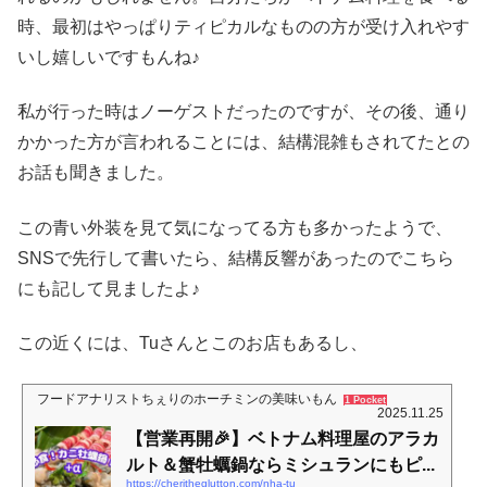
時、最初はやっぱりティピカルなものの方が受け入れやす
いし嬉しいですもんね♪
私が行った時はノーゲストだったのですが、その後、通り
かかった方が言われることには、結構混雑もされてたとの
お話も聞きました。
この青い外装を見て気になってる方も多かったようで、
SNSで先行して書いたら、結構反響があったのでこちら
にも記して見ましたよ♪
この近くには、Tuさんとこのお店もあるし、
フードアナリストちぇりのホーチミンの美味いもん
1 Pocket
2025.11.25
【営業再開🎉】ベトナム料理屋のアラカ
ルト＆蟹牡蠣鍋ならミシュランにもピ...
https://cheritheglutton.com/nha-tu