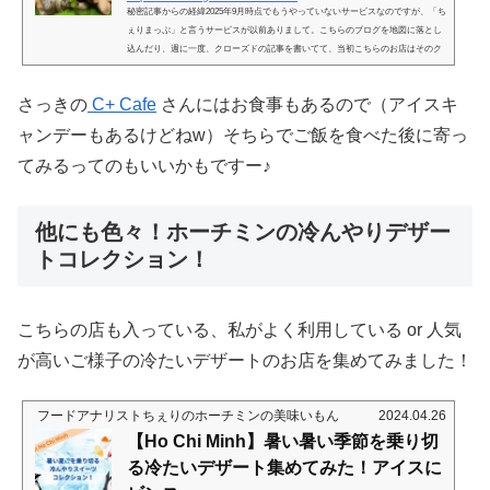
秘密記事からの経緯2025年9月時点でもうやっていないサービスなのですが、「ち
ぇりまっぷ」と言うサービスが以前ありまして。こちらのブログを地図に落とし
込んだり、週に一度、クローズドの記事を書いてて、当初こちらのお店はそのク
ローズドの会員だけが見られる記事でご紹介してました。が、コロナ時に、お店
も大変、また多くの方も楽しみが少ないと言う時期が到来し、有償で見てくださ
さっきの
C+ Cafe
さんにはお食事もあるので（アイスキ
ってた方にはお断りの上で、こちらのお店を公にしたという次第。そうしたら、
あれよあれよと言うまに人気になったと言う話。元より日本人の常連さ...
ャンデーもあるけどねw）そちらでご飯を食べた後に寄っ
てみるってのもいいかもですー♪
他にも色々！ホーチミンの冷んやりデザー
トコレクション！
こちらの店も入っている、私がよく利用している or 人気
が高いご様子の冷たいデザートのお店を集めてみました！
フードアナリストちぇりのホーチミンの美味いもん
2024.04.26
【Ho Chi Minh】暑い暑い季節を乗り切
る冷たいデザート集めてみた！アイスに