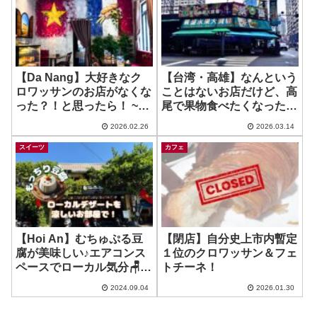
【Da Nang】大好きなク
【台湾・高雄】なんという
ロワッサンのお店がなくな
ことはないお店だけど、高
った？！と思ったら！ ~
尾で果物食べたくなった時
Le Bordeaux
にいいかなーって♪ ~ 景盛
2026.02.26
2026.03.14
水果行 Jingsheng
shuiguo hang
スイーツ
カフェ
【Hoi An】むちゅぷる豆
【閉店】自分史上市内暫定
腐が美味しい♪エアコンス
１位のクロワッサン＆フェ
ペースでローカル気分🪑 ~
トチーネ！
Tiem Che Xiu
2024.09.04
2026.01.30