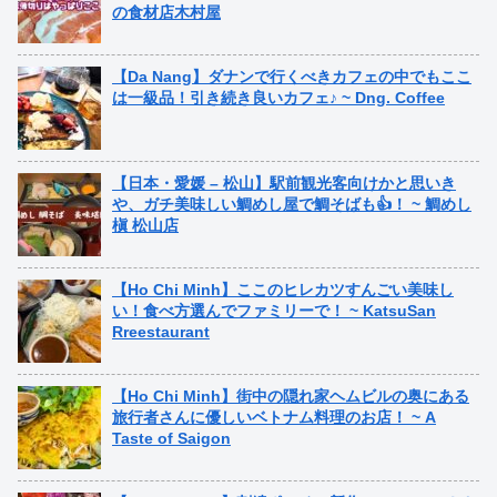
の食材店木村屋
【Da Nang】ダナンで行くべきカフェの中でもここ
は一級品！引き続き良いカフェ♪ ~ Dng. Coffee
【日本・愛媛 – 松山】駅前観光客向けかと思いき
や、ガチ美味しい鯛めし屋で鯛そばも👍！ ~ 鯛めし
槇 松山店
【Ho Chi Minh】ここのヒレカツすんごい美味し
い！食べ方選んでファミリーで！ ~ KatsuSan
Rreestaurant
【Ho Chi Minh】街中の隠れ家ヘムビルの奥にある
旅行者さんに優しいベトナム料理のお店！ ~ A
Taste of Saigon