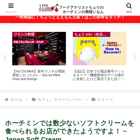
ベトナム・ホーチミンの美味いもんが満載！
フードアナリストちぇりの
ホーチミンの美味いもん
メニュー
検索
一時帰国に！ちょっとええもん土産！はこの赤帯をタッチ！
フランス料理
ちぇり info（生活情報）
録が
【Ho Chi Minh】新年ランチが悶絶
【追記】日本での電話番号ゲット
自
引
美味しかったの♪ ~ Secret Wine
＆キープ！機種変時のデータ移行
悩
shop and lounge
に失敗したけど復活できた話！~
セ
povo
ホーム
カフェ／スイーツ／バー
スイーツ
ホーチミンでは数少ないソフトクリームを
食べられるお店ができたようですよ！ ~
Japan Soft Cream