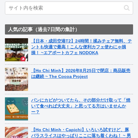
人気の記事（過去7日間の集計）
【日本・成田空港T2】24時間！揉みチェア無料、テ
ントも快適で最高！こんな便利カフェ使わにゃ損
損！ ~エアポートカフェ NODOKA
【Ho Chi Minh】2026年8月25日で閉店：商品販売
は継続 ~ The Cocoa Project
パンにカビがついてたら、その部分だけ取って「焼
いて食べれば大丈夫」と思ってる方はいませんか
ー？
【Ho Chi Minh・Capichi】いろいろ試すけど、豚
バラスライスはやっぱりここに落ち着くわね！ ~ 男