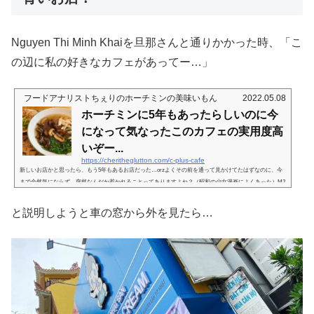
Nguyen Thi Minh Khaiを旦那さんと通りかかった時、「こ
の辺に私の好きなカフェがあってー…」
フードアナリストちぇりのホーチミンの美味いもん
2022.05.08
ホーチミンに5年もあったらしいのに今
になって気なったこのカフェの実用度高
いぞー...
https://cheritheglutton.com/c-plus-cafe
新しいお店かと思ったら、もう5年もあるお店だった…orzよくその前を通って見かけてたはずなのに、今
まで全然気にならず、突然なんだか惹かれることってありますよね？（昭和の少女漫画によくあった）M2
Cの系列店？2022年4月25日C+って名称は、市内で他に見かけたことがないんだけど、どうやらこちいら
はM２Cさんと同じ系統のお店らしい？以前市内に何件かあったカフェで、上の記事にあるように、お料
と説明しようと車の窓から外を見たら…
理が結構充実してたんですよね。上の記事の店舗はもうなくなっちゃいましたが。すっかり位新しいお店
かと思い込んでたら、もう5年くら...