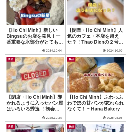
【Ho Chi Minh】新しい
【閉業・Ho Chi Minh】人
Bingsuのお店を発見！一
気のカフェ・本店を超え
番重要な氷部分がとても美
た？！Thao Dienの２号店
味しい！ ~ Mr.P Bingsu
~ The Vintage Emporium
2024.10.04
2024.10.09
食品
食品
【閉店・Ho Chi Minh】導
【Ho Chi Minh】ふわっふ
かれるように入ったパン屋
わでほの甘パンが忘れられ
はいろいろ秀逸 ！朝会が
なくて！ ~ Hana Bakery
楽しー！~ Saigonese
2025.10.24
2026.08.05
Baguette
食品
食品