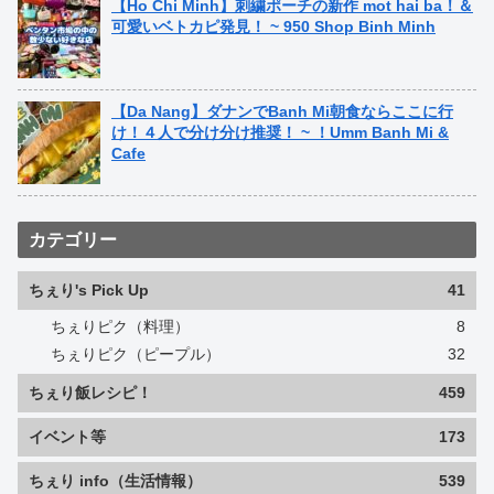
【Ho Chi Minh】刺繍ポーチの新作 mot hai ba！＆
可愛いベトカピ発見！ ~ 950 Shop Binh Minh
【Da Nang】ダナンでBanh Mi朝食ならここに行
け！４人で分け分け推奨！ ~ ！Umm Banh Mi &
Cafe
カテゴリー
ちぇり's Pick Up
41
ちぇりピク（料理）
8
ちぇりピク（ピープル）
32
ちぇり飯レシピ！
459
イベント等
173
ちぇり info（生活情報）
539