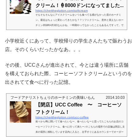
クリーム！🍦8000ドンになってました...
https://cheritheglutton.com/softcream
そもそもそんなにアイスクリームをいつも食べてる感がなかった昔のホーチミ
ン。最近はちょっと変わってきたかな？？ソフトクリーム、意外と買えないホー
チミン2018年4月3日なんかね、一時期やってなかったこともあるんですって。で
も私が行った時は復活してた。なのでこの記事を書いた後もやってたりやってな
かったりすることがあるかもしれませんが。。。うーん、上に看板らしきものが
小学校近くにあって、学校帰りの学生さんたちで賑わうお
あるけど、それがこの店のためのものかどうかもわからんくらいにボロボロにな
っとるw店の中を目視して、どこのお店か確認して下さい(๑•̀‧̫•́๑)Tan Di...
店。そのくらいだったかなあ。。。
その後、UCCさんが進出されて、今とは違う場所に店舗
を構えておられた際、コーヒーソフトクリームというのを
出されてて食べに行った記憶。
フードアナリストちぇりのホーチミンの美味いもん
2014.10.03
【閉店】UCC Coffee 〜 コーヒーソ
フトクリーム！
https://cheritheglutton.com/ucc-coffee
前々から噂に聞いてて食べたいなー、食べたいなーと思ってたこちらのお店のコ
ーヒーソフトクリーム、食べに行って来たー♪※こちらの場所での店舗は閉店し文
末の場所に移転しています店内に入ると、左手すぐにあるカウンターでオーダー