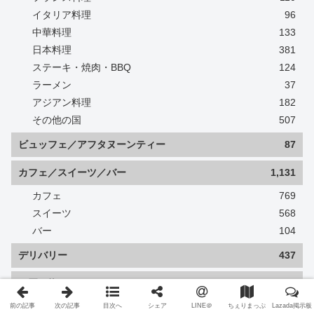
イタリア料理
96
中華料理
133
日本料理
381
ステーキ・焼肉・BBQ
124
ラーメン
37
アジアン料理
182
その他の国
507
ビュッフェ／アフタヌーンティー
87
カフェ／スイーツ／バー
1,131
カフェ
769
スイーツ
568
バー
104
デリバリー
437
お買い物
1,000
食品
724
前の記事
次の記事
目次へ
シェア
LINE＠
ちぇりまっぷ
Lazada掲示板