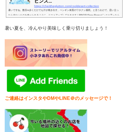
ビンス...
https://cheritheglutton.com/cooldesert-collection
暑いですね。数百m歩くだけでも汗が噴き出す。ペンギン体質のワタクシ瀕死。と言うわけで、思い立っ
たら冷たいものを食べられるように、リストアップしておきます！BINGSUSnow Bingsuビンスと言ったら
こちら。とりあえず今のところ一番回数多く通ってる市内のビンス屋さん。ちょっと普段の行動範囲から
外れてるから、本来あまり行かない場所にあるんだけど、このお店のためにだけ足を運んでるwおすす
暑い夏を、冷んやり美味しく乗り切りましょう！
め。SWENSEN'Sビンスは一店集中だったのに、最近見つけたこちらは秀逸。本来アイスクリーム屋さん
だけど、いつの間にかビンスメニ...
ご連絡はインスタやDMやLINE＠のメッセージで！