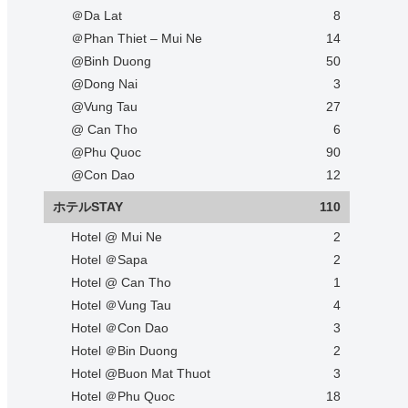
＠Da Lat
8
＠Phan Thiet – Mui Ne
14
@Binh Duong
50
@Dong Nai
3
@Vung Tau
27
@ Can Tho
6
@Phu Quoc
90
@Con Dao
12
ホテルSTAY
110
Hotel @ Mui Ne
2
Hotel ＠Sapa
2
Hotel @ Can Tho
1
Hotel ＠Vung Tau
4
Hotel ＠Con Dao
3
Hotel ＠Bin Duong
2
Hotel @Buon Mat Thuot
3
Hotel ＠Phu Quoc
18