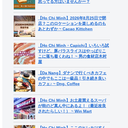
思ってる方はいませんかー？
【Ho Chi Minh】2026年8月25日で閉
店？このロケーションを楽しめるのも
あとわずか ~ Cacao Kittchen
【Ho Chi Minh・Capichi】いろいろ試
すけど、豚バラスライスはやっぱりこ
こに落ち着くわね！ ~ 男の食材店木村
屋
【Da Nang】ダナンで行くべきカフェ
の中でもここは一級品！引き続き良い
カフェ♪ ~ Dng. Coffee
【Ho Chi Minh】お土産買えるスーパ
が街のど真ん中にあるよ！（最近改良
されたらしい！） ~ Win Mart
【Ho Chi Minh】ここのヒレカツすん