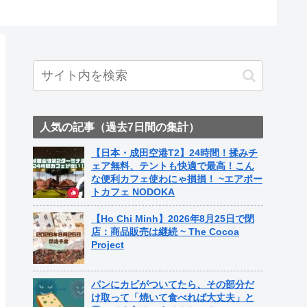
人気の記事（過去7日間の集計）
【日本・成田空港T2】24時間！揉みチ
ェア無料、テントも快適で最高！こん
な便利カフェ使わにゃ損損！ ~エアポー
トカフェ NODOKA
【Ho Chi Minh】2026年8月25日で閉
店：商品販売は継続 ~ The Cocoa
Project
パンにカビがついてたら、その部分だ
け取って「焼いて食べれば大丈夫」と