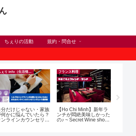
ん
ちぇりの活動
規約・問合せ
ちぇり info（生活情報）
フランス料理
自分だけじゃない・家族
【Ho Chi Minh】新年ラ
【Ho C
が何かに悩んでいたら？
ンチが悶絶美味しかった
前にや
オンラインカウンセリン
の♪ ~ Secret Wine shop
った1
グという選択肢
and lounge
に違う？！ ＆
乾燥対
イシャル！