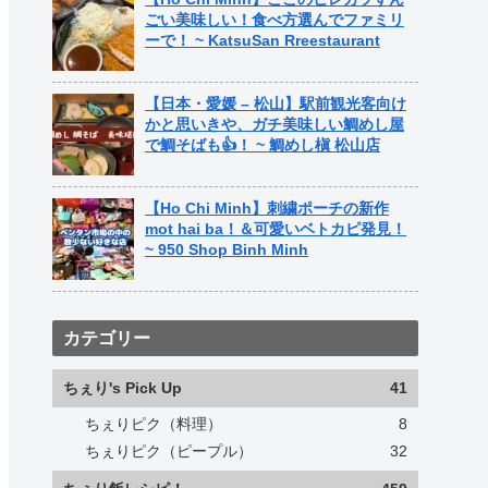
ごい美味しい！食べ方選んでファミリ
ーで！ ~ KatsuSan Rreestaurant
【日本・愛媛 – 松山】駅前観光客向け
かと思いきや、ガチ美味しい鯛めし屋
で鯛そばも👍！ ~ 鯛めし槇 松山店
【Ho Chi Minh】刺繍ポーチの新作
mot hai ba！＆可愛いベトカピ発見！
~ 950 Shop Binh Minh
カテゴリー
ちぇり's Pick Up
41
ちぇりピク（料理）
8
ちぇりピク（ピープル）
32