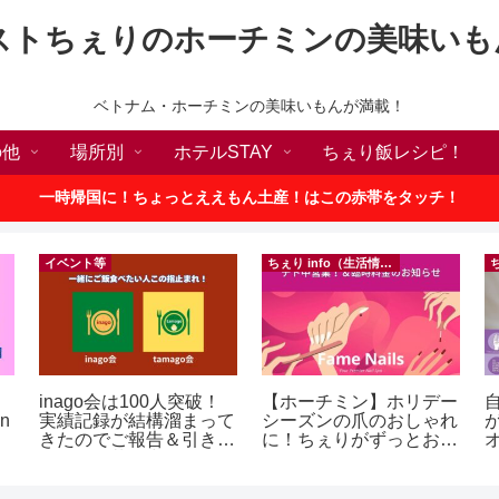
ストちぇりのホーチミンの美味いも
ベトナム・ホーチミンの美味いもんが満載！
の他
場所別
ホテルSTAY
ちぇり飯レシピ！
一時帰国に！ちょっとええもん土産！はこの赤帯をタッチ！
イベント等
ちぇり info（生活情報）
inago会は100人突破！
【ホーチミン】ホリデー
in
実績記録が結構溜まって
シーズンの爪のおしゃれ
きたのでご報告＆引き続
に！ちぇりがずっとお世
きお仲間募集中♪
話になってるネイルサロ
ンで平日15％OFF！
（テト前不適用期間&テ