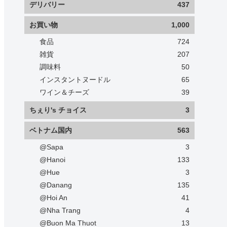
デリバリー
437
お買い物
1,000
食品
724
雑貨
207
調味料
50
インスタントヌードル
65
ワイン＆チーズ
39
ちぇり's チョイス
3
ベトナム国内
563
@Sapa
3
@Hanoi
133
@Hue
3
@Danang
135
@Hoi An
41
@Nha Trang
4
@Buon Ma Thuot
13