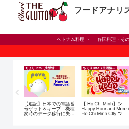
フードアナリ
ベトナム料理
各国料理・そ
）
ちぇり info（生活情報）
ちぇり info（生活情報）
h】帰国直
【追記】日本での電話番
【 Ho Chi Minh】🍺
たい！た
号ゲット＆キープ！機種
Happy Hour and More 
でこんな
変時のデータ移行に失敗
Ho Chi Minh CIty 🍺
したけど復活できた話！
効なフェ
~ povo
ereve