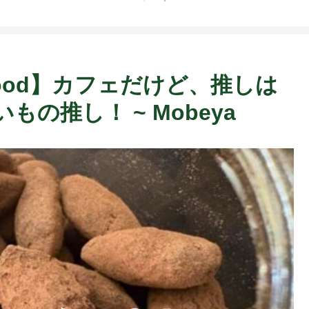
ト中営業予定追記） ~
Fame Nail
ab Food】カフェだけど、推しは
の推し！ ~ Mobeya