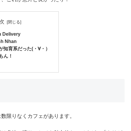
次
elivery
nh Nhan
が知育系だった(・∀・）
もん！
は数限りなくカフェがあります。