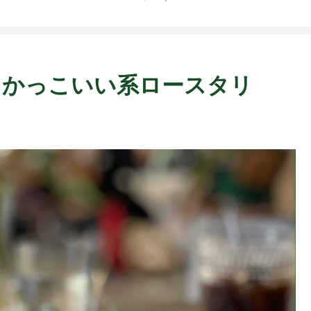
ト中営業予定追記） ~
Fame Nail
如現るかっこいい系ロースタリ