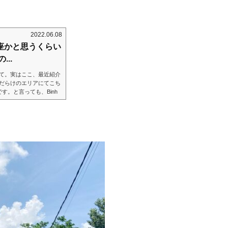
2022.06.08
銀座かと思うくらい
..
て。実はここ、最近紹介
だらけのエリアにてこち
す。と言っても、Binh
行こう、と思った数日後に
ても多くて、ちょっとび
ょっと近々と泊まり込み
カフェが鈴なり。入り口