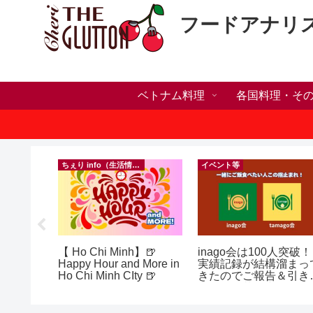
フードアナリ
ベトナム料理
各国料理・そ
）
ちぇり info（生活情報）
イベント等
の電話番
【 Ho Chi Minh】🍺
inago会は100人突破！
プ！機種
Happy Hour and More in
実績記録が結構溜まっ
行に失敗
Ho Chi Minh CIty 🍺
きたのでご報告＆引き
きた話！
きお仲間募集中♪