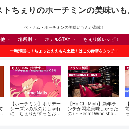
ストちぇりのホーチミンの美味いも
ベトナム・ホーチミンの美味いもんが満載！
の他
場所別
ホテルSTAY
ちぇり飯レシピ！
一時帰国に！ちょっとええもん土産！はこの赤帯をタッチ！
ちぇり info（生活情報）
フランス料理
【ホーチミン】ホリデー
【Ho Chi Minh】新年ラ
【
て
シーズンの爪のおしゃれ
ンチが悶絶美味しかった
続
に！ちぇりがずっとお世
の♪ ~ Secret Wine shop
話になってるネイルサロ
and lounge
に
ンで平日15％OFF！
（テト前不適用期間&テ
イ