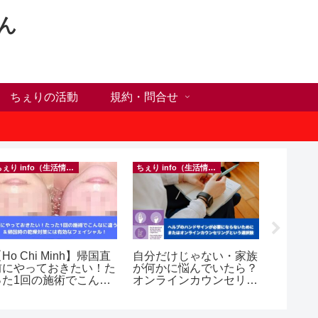
ん
ちぇりの活動
規約・問合せ
ちぇり info（生活情報）
ちぇり info（生活情報）
Ho Chi Minh】帰国直
自分だけじゃない・家族
【追記
前にやっておきたい！た
が何かに悩んでいたら？
号ゲッ
った1回の施術でこんな
オンラインカウンセリン
変時の
違う？！ ＆帰国時の
グという選択肢
したけ
乾燥対策には有効なフェ
~ povo
シャル！ ~ Rosereve