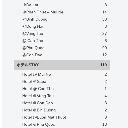
＠Da Lat
8
＠Phan Thiet – Mui Ne
14
@Binh Duong
50
@Dong Nai
3
@Vung Tau
27
@ Can Tho
6
@Phu Quoc
90
@Con Dao
12
ホテルSTAY
110
Hotel @ Mui Ne
2
Hotel ＠Sapa
2
Hotel @ Can Tho
1
Hotel ＠Vung Tau
4
Hotel ＠Con Dao
3
Hotel ＠Bin Duong
2
Hotel @Buon Mat Thuot
3
Hotel ＠Phu Quoc
18