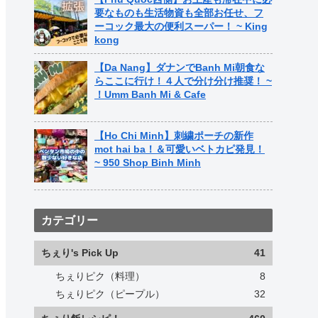
要なものも生活物資も全部お任せ、フ
ーコック最大の便利スーパー！ ~ King
kong
【Da Nang】ダナンでBanh Mi朝食な
らここに行け！４人で分け分け推奨！ ~
！Umm Banh Mi & Cafe
【Ho Chi Minh】刺繍ポーチの新作
mot hai ba！＆可愛いベトカピ発見！
~ 950 Shop Binh Minh
カテゴリー
ちぇり's Pick Up
41
ちぇりピク（料理）
8
ちぇりピク（ピープル）
32