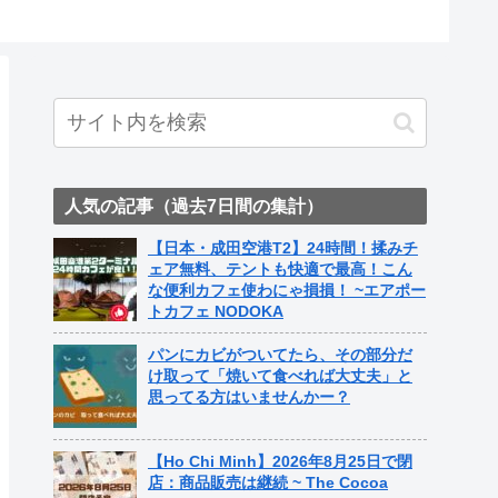
人気の記事（過去7日間の集計）
【日本・成田空港T2】24時間！揉みチ
ェア無料、テントも快適で最高！こん
な便利カフェ使わにゃ損損！ ~エアポー
トカフェ NODOKA
パンにカビがついてたら、その部分だ
け取って「焼いて食べれば大丈夫」と
思ってる方はいませんかー？
【Ho Chi Minh】2026年8月25日で閉
店：商品販売は継続 ~ The Cocoa