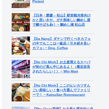
Project
【日本・愛媛 – 松山】駅前観光客向け
かと思いきや、ガチ美味しい鯛めし屋
で鯛そばも👍！ ~ 鯛めし槇 松山店
【Da Nang】ダナンで行くべきカフェ
の中でもここは一級品！引き続き良い
カフェ♪ ~ Dng. Coffee
【Ho Chi Minh】お土産買えるスーパ
が街のど真ん中にあるよ！（最近改良
されたらしい！） ~ Win Mart
【Ho Chi Minh】ここのヒレカツすん
ごい美味しい！食べ方選んでファミリ
ーで！ ~ KatsuSan Rreestaurant
【Phu Quoc西側】お土産も滞在中に必