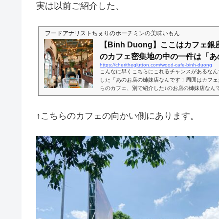
実は以前ご紹介した、
フードアナリストちぇりのホーチミンの美味いもん
【Binh Duong】ここはカフェ
のカフェ密集地の中の一件は「あの.
https://cheritheglutton.com/wood-cafe-binh-duong
こんなに早くこちらにこれるチャンスがあるなん
した「あのお店の姉妹店なんです！周囲はカフェ
らのカフェ、別で紹介した↓のお店の姉妹店なんで
Duong店の方がずっと古いようですが。いつか
チャンス到来。この周辺、きて見たらカフェがと
っくり。しかもどちらもとても洒落てらして。ち
↑こちらのカフェの向かい側にあります。
でカフェ行脚にこなきゃ、って思えるくらいには
のアンブレラには、Leha's Homeと...