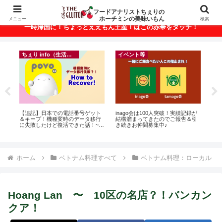
ベトナム・ホーチミンの美味いもんが満載！
フードアナリストちぇりの
ホーチミンの美味いもん
メニュー
検索
一時帰国に！ちょっとええもん土産！はこの赤帯をタッチ！
ちぇり info（生活情報）
イベント等
に
【追記】日本での電話番号ゲット
inago会は100人突破！実績記録が
【H
ン
＆キープ！機種変時のデータ移行
結構溜まってきたのでご報告＆引
お
に失敗したけど復活できた話！~
き続きお仲間募集中♪
なに違う
povo
には
Ros
ホーム
ベトナム料理すべて
ベトナム料理：ローカル
Hoang Lan 〜 10区の名店？！バンカン
クア！