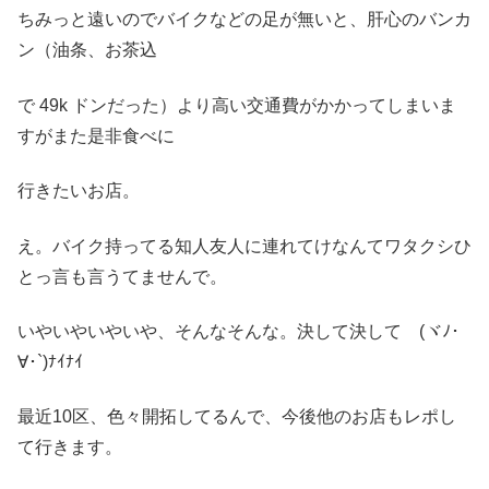
ちみっと遠いのでバイクなどの足が無いと、肝心のバンカ
ン（油条、お茶込
で 49k ドンだった）より高い交通費がかかってしまいま
すがまた是非食べに
行きたいお店。
え。バイク持ってる知人友人に連れてけなんてワタクシひ
とっ言も言うてませんで。
いやいやいやいや、そんなそんな。決して決して (ヾﾉ･
∀･`)ﾅｲﾅｲ
最近10区、色々開拓してるんで、今後他のお店もレポし
て行きます。