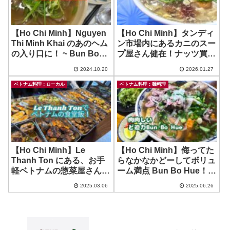
【Ho Chi Minh】Nguyen
【Ho Chi Minh】タンディ
Thi Minh Khai のあのヘム
ン市場内にあるカニのスー
の入り口に！ ~ Bun Bo
プ屋さん健在！ナッツ買い
Hue By K
に行ったついでにいかがで
2024.10.20
2026.01.27
す？ ~ Lien Sup Cua
ベトナム料理：ローカル
ベトナム料理：麺料理
【Ho Chi Minh】Le
【Ho Chi Minh】侮ってた
Thanh Ton にある、お手
らなかなかどーしてボリュ
軽ベトナムの惣菜屋さん！
ーム満点 Bun Bo Hue！ ~
~ Huong Quan
Chimote
2025.03.06
2025.06.26