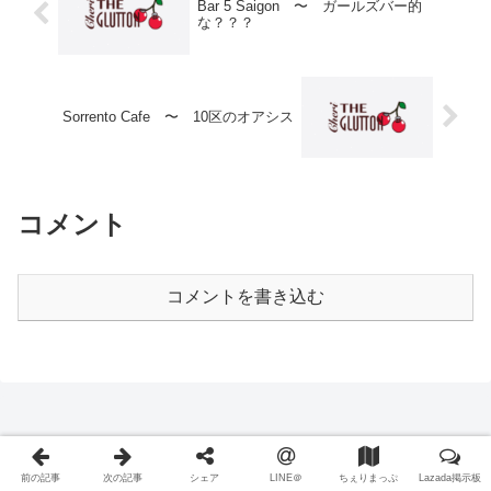
Bar 5 Saigon 〜 ガールズバー的
な？？？
Sorrento Cafe 〜 10区のオアシス
コメント
コメントを書き込む
前の記事
次の記事
シェア
LINE＠
ちぇりまっぷ
Lazada掲示板