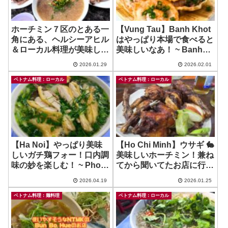
ホーチミン７区のとある一
【Vung Tau】Banh Khot
角にある、ヘルシーアヒル
はやっぱり本場で食べると
＆ローカル料理が美味しい
美味しいなあ！ ~ Banh
お店！ ~ Trang Chao Vit
Khot Co Ha
2026.01.29
2026.02.01
ベトナム料理：ローカル
ベトナム料理：ローカル
【Ha Noi】やっぱり美味
【Ho Chi Minh】ウサギ 🐇
しいガチ鶏フォー！口内調
美味しいホーチミン！兼ね
味の妙を楽しむ！ ~ Pho
てから聞いてたお店に行っ
Ga Huong Tra
てきたよ！〜 Quan Tho
2026.04.19
2026.01.25
Manh Quy
ベトナム料理：麺料理
ベトナム料理：ローカル