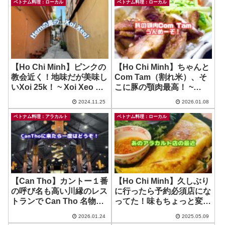
ベトナム料理：ローカル
ベトナム料理：ローカル
【Ho Chi Minh】ピンクの
【Ho Chi Minh】ちゃんと
教会近く！地味だが美味し
Com Tam（割れ米）、そ
いXoi 25k！ ~ Xoi Xeo Ha
こに豚の顎肉最高！ ~
Noi
Com Tam Nga
2024.11.25
2026.01.08
ベトナム料理：アラカルト
ベトナム料理：ローカル
【Can Tho】カントー１番
【Ho Chi Minh】久しぶり
の呼び名も高い川縁のレス
に行ったら予約必須店にな
トランで Can Tho 名物
ってた！味もちょっと変わ
を！ ~ Lua Nem
った？ ~ Bep Me In –
2026.01.24
2025.05.09
Nguyen Thai Binh