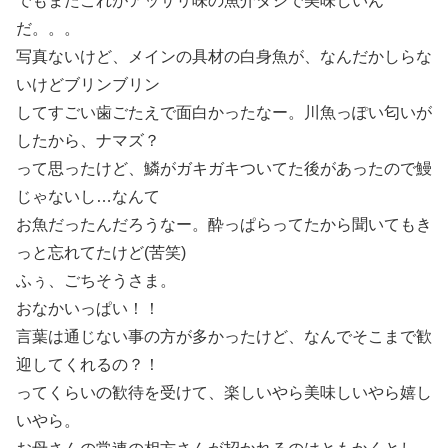
でもまたこれがアッサリ味の魚介ダシで美味しいん
だ。。。
写真ないけど、メインの具材の白身魚が、なんだかしらな
いけどブリンブリン
してすごい歯ごたえで面白かったなー。川魚っぽい匂いが
したから、ナマズ？
って思ったけど、鱗がガキガキついてた後があったので鰻
じゃないし…なんて
お魚だったんだろうなー。酔っぱらってたから聞いてもき
っと忘れてたけど(苦笑)
ふぅ、ごちそうさま。
おなかいっぱい！！
言葉は通じない事の方が多かったけど、なんでそこまで歓
迎してくれるの？！
ってくらいの歓待を受けて、楽しいやら美味しいやら嬉し
いやら。