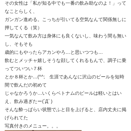
その女性は「私が知る中でも一番の飲み助なのよ！」って
なことらしく、
ガンガン進める。こっちが引いてる空気なんて関係無しに
押してくる（笑）
一気なんて飲み方は身体にも良くないし、味わう間も無い
し、そもそも
歳的にもやったらアカンやろ…と思いつつも…
飲むとメッチャ嬉しそうな顔してくれるもんで、調子に乗
ってついつい７杯
とか８杯とか…(^^; 生涯であんなに沢山のビールを短時
間で飲んだの初めて
じゃなかろうか…いくらベトナムのビールは軽いとはい
え、飲み過ぎたー(´Д` )
そんな酔っぱらい状態でふと目を上げると、店内丈夫に掲
げられてた
写真付きのメニュー。。。