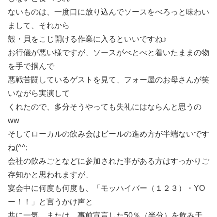
ないものは、一度口に放り込んでソースをべろっと味わい
まして、それから
殻・貝をこじ開ける作業に入るといいですね♪
お行儀が悪い様ですが、ソースがべとべと着いたままの物
を手で掴んで
悪戦苦闘しているゲストを見て、フォー屋のお母さんが笑
いながら実演して
くれたので、多分そうやっても失礼にはならんと思うの
ww
そしてローカルの飲み会はビールの進め方が半端ないです
ね(^^;
会社の飲みごとなどに参加された事がある方はすっかりご
存知かと思われますが、
宴会中に何度も何度も、「モッハイバー（１２３）・YO
ー！！」と言うかけ声と
共に一気。または、事前宣言した50％（半分）を飲み干