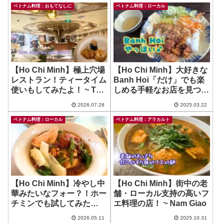
ベトナム料理：おもてなしに
ベトナム料理：ローカル
【Ho Chi Minh】極上穴場
【Ho Chi Minh】大好きな
レストラン！ティータイム
Banh Hoi「だけ」でも楽
使いもしてみたよ！ ~ The
しめる手軽なお店を見つけ
Vietnam House at Union
ました♪ ~ Tiem An Nem
2026.07.28
2025.03.22
Square
Nuong Ninh Hoa Di Ut
CN4
ベトナム料理：ローカル
ベトナム料理：アラカルト
【Ho Chi Minh】冷やし中
【Ho Chi Minh】街中の老
華みたいなフォー？！ホー
舗・ローカル支持の高いフ
チミンでも試してみた
エ料理の店！ ~ Nam Giao
ら…？ ~ Pho Chua
2026.05.11
2025.10.31