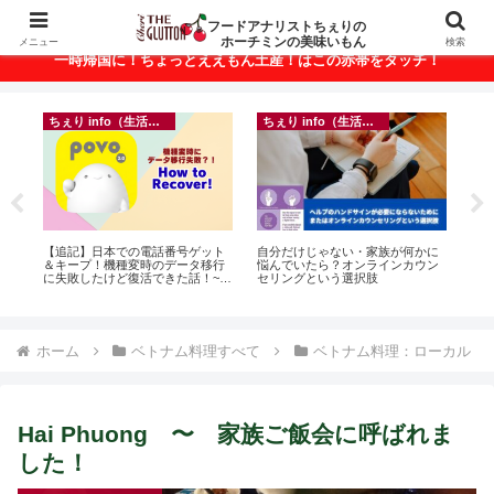
ベトナム・ホーチミンの美味いもんが満載！
フードアナリストちぇりの
ホーチミンの美味いもん
メニュー
検索
一時帰国に！ちょっとええもん土産！はこの赤帯をタッチ！
ちぇり info（生活情報）
ちぇり info（生活情報）
悶絶
【追記】日本での電話番号ゲット
自分だけじゃない・家族が何かに
【H
＆キープ！機種変時のデータ移行
悩んでいたら？オンラインカウン
お
に失敗したけど復活できた話！~
セリングという選択肢
なに違う
povo
には
Ros
ホーム
ベトナム料理すべて
ベトナム料理：ローカル
Hai Phuong 〜 家族ご飯会に呼ばれま
した！