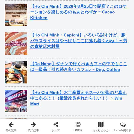
【Ho Chi Minh】2026年8月25日で閉店？このロケ
ーションを楽しめるのもあとわずか ~ Cacao
Kittchen
【Ho Chi Minh・Capichi】いろいろ試すけど、豚
バラスライスはやっぱりここに落ち着くわね！ ~ 男
の食材店木村屋
【Da Nang】ダナンで行くべきカフェの中でもここ
は一級品！引き続き良いカフェ♪ ~ Dng. Coffee
【Ho Chi Minh】お土産買えるスーパが街のど真ん
中にあるよ！（最近改良されたらしい！） ~ Win
Mart
【Ho Chi Minh】ここのヒレカツすんごい美味し
い！食べ方選んでファミリーで！ ~ KatsuSan
前の記事
次の記事
シェア
LINE＠
ちぇりまっぷ
Lazada掲示板
Rreestaurant