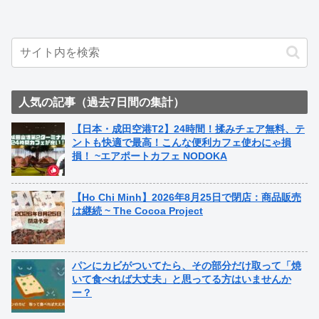
人気の記事（過去7日間の集計）
【日本・成田空港T2】24時間！揉みチェア無料、テ
ントも快適で最高！こんな便利カフェ使わにゃ損
損！ ~エアポートカフェ NODOKA
【Ho Chi Minh】2026年8月25日で閉店：商品販売
は継続 ~ The Cocoa Project
パンにカビがついてたら、その部分だけ取って「焼
いて食べれば大丈夫」と思ってる方はいませんか
ー？