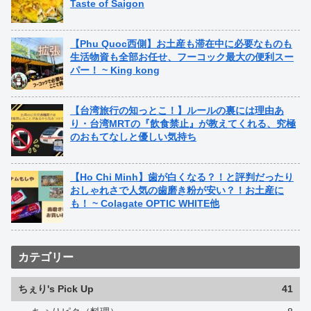
Taste of Saigon
【Phu Quoc西側】お土産も滞在中に必要なものも
生活物資も全部お任せ、フーコック最大の便利スー
パー！ ~ King kong
【台湾旅行の知っとこ！】ルールの裏には理由あ
り・台湾MRTの『飲食禁止』が教えてくれる、究極
のおもてなしと優しい気持ち
【Ho Chi Minh】歯が白くなる？！と評判だったり
おしゃれさで人気の歯磨き粉が安い？！お土産に
も！ ~ Colagate OPTIC WHITE他
カテゴリー
ちぇり's Pick Up
41