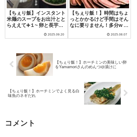
【ちぇり飯】インスタント
【ちぇり飯！】時間はちょ
米麺のスープをお出汁とと
っとかかるけど手間はそん
らええて➕１~ 卵と長芋が
なに要りません！多分w ~
楽しめる幸せ
豚タンの胡椒味噌漬け
2025.09.20
2025.08.07
【ちぇり飯！】ホーチミンの美味しい卵
をYamamoriさんのめんつゆ漬けに
【ちぇり飯！】ホーチミンでよく見る白
味魚のネギだれ
コメント