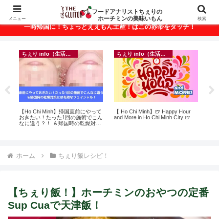
ベトナム・ホーチミンの美味いもんが満載！
フードアナリストちぇりの
ホーチミンの美味いもん
メニュー
検索
一時帰国に！ちょっとええもん土産！はこの赤帯をタッチ！
ちぇり info（生活情報）
ちぇり info（生活情報）
フ
ン
【Ho Chi Minh】帰国直前にやって
【 Ho Chi Minh】🍺 Happy Hour
【H
っ
おきたい！たった1回の施術でこん
and More in Ho Chi Minh CIty 🍺
美味し
ン
なに違う？！ ＆帰国時の乾燥対策
sho
適用
には有効なフェイシャル！ ~
Rosereve
ホーム
ちぇり飯レシピ！
【ちぇり飯！】ホーチミンのおやつの定番
Sup Cuaで天津飯！