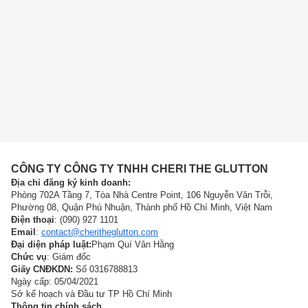
CÔNG TY CÔNG TY TNHH CHERI THE GLUTTON
Địa chỉ đăng ký kinh doanh:
Phòng 702A Tầng 7, Tòa Nhà Centre Point, 106 Nguyễn Văn Trỗi,
Phường 08, Quận Phú Nhuận, Thành phố Hồ Chí Minh, Việt Nam
Điện thoại
: (090) 927 1101
Email
:
contact@cheritheglutton.com
Đại diện pháp luật:
Phạm Quí Vân Hằng
Chức vụ
: Giám đốc
Giấy CNĐKDN:
Số 0316788813
Ngày cấp: 05/04/2021
Sở kế hoạch và Đầu tư TP Hồ Chí Minh
Thông tin chính sách