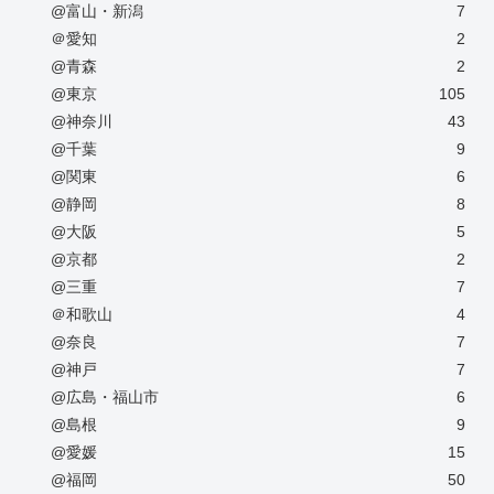
@富山・新潟
7
＠愛知
2
@青森
2
@東京
105
@神奈川
43
@千葉
9
@関東
6
@静岡
8
@大阪
5
@京都
2
@三重
7
＠和歌山
4
@奈良
7
@神戸
7
@広島・福山市
6
@島根
9
@愛媛
15
@福岡
50