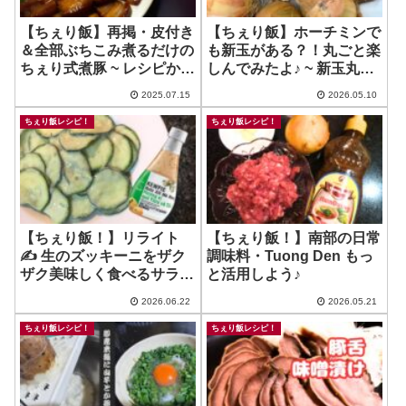
【ちぇり飯】再掲・皮付き
【ちぇり飯】ホーチミンで
＆全部ぶちこみ煮るだけの
も新玉がある？！丸ごと楽
ちぇり式煮豚 ~ レシピから
しんでみたよ♪ ~ 新玉丸ご
盛り付けのコツまで
とガーリック味噌
2025.07.15
2026.05.10
ちぇり飯レシピ！
ちぇり飯レシピ！
【ちぇり飯！】リライト
【ちぇり飯！】南部の日常
✍️ 生のズッキーニをザク
調味料・Tuong Den もっ
ザク美味しく食べるサラ
と活用しよう♪
ダ！バリエーション案追
2026.06.22
2026.05.21
加！
ちぇり飯レシピ！
ちぇり飯レシピ！