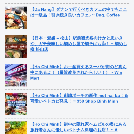
【Da Nang】ダナンで行くべきカフェの中でもここ
は一級品！引き続き良いカフェ♪ ~ Dng. Coffee
【日本・愛媛 – 松山】駅前観光客向けかと思いき
や、ガチ美味しい鯛めし屋で鯛そばも👍！ ~ 鯛めし
槇 松山店
【Ho Chi Minh】お土産買えるスーパが街のど真ん
中にあるよ！（最近改良されたらしい！） ~ Win
Mart
【Ho Chi Minh】刺繍ポーチの新作 mot hai ba！＆
可愛いベトカピ発見！ ~ 950 Shop Binh Minh
【Ho Chi Minh】街中の隠れ家ヘムビルの奥にある
旅行者さんに優しいベトナム料理のお店！ ~ A