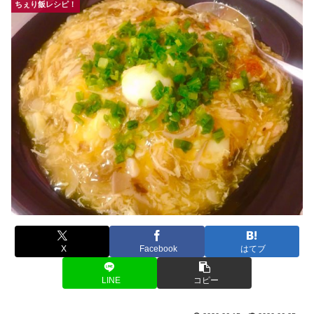
ちぇり飯レシピ！
X
Facebook
はてブ
LINE
コピー