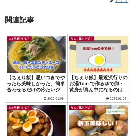
ちぇり
関連記事
ちぇり飯レシピ！
ちぇり飯レシピ！
【ちぇり飯】思いつきでや
【ちぇり飯】最近流行りの
ったら美味しかった、簡単
お湯1cm で作るゆで卵・
合わせるだけの冷たいジャ
黄身が真ん中になるのはな
スミンティスープの麺♪
んで？！
2025.01.09
2025.01.04
ちぇり飯レシピ！
ちぇり飯レシピ！