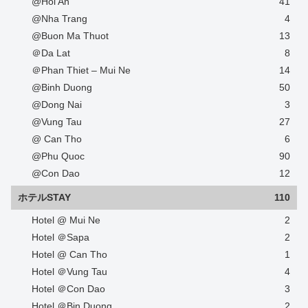
@Hoi An
41
@Nha Trang
4
@Buon Ma Thuot
13
＠Da Lat
8
＠Phan Thiet – Mui Ne
14
@Binh Duong
50
@Dong Nai
3
@Vung Tau
27
@ Can Tho
6
@Phu Quoc
90
@Con Dao
12
ホテルSTAY
110
Hotel @ Mui Ne
2
Hotel ＠Sapa
2
Hotel @ Can Tho
1
Hotel ＠Vung Tau
4
Hotel ＠Con Dao
3
Hotel ＠Bin Duong
2