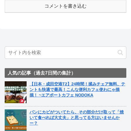
コメントを書き込む
人気の記事（過去7日間の集計）
【日本・成田空港T2】24時間！揉みチェア無料、テ
ントも快適で最高！こんな便利カフェ使わにゃ損
損！ ~エアポートカフェ NODOKA
パンにカビがついてたら、その部分だけ取って「焼
いて食べれば大丈夫」と思ってる方はいませんか
ー？