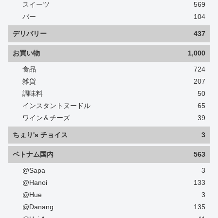
スイーツ
569
バー
104
デリバリー
437
お買い物
1,000
食品
724
雑貨
207
調味料
50
インスタントヌードル
65
ワイン＆チーズ
39
ちぇり's チョイス
3
ベトナム国内
563
@Sapa
3
@Hanoi
133
@Hue
3
@Danang
135