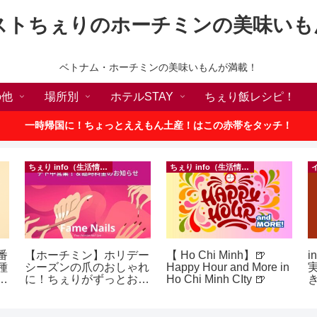
ストちぇりのホーチミンの美味いも
ベトナム・ホーチミンの美味いもんが満載！
の他
場所別
ホテルSTAY
ちぇり飯レシピ！
一時帰国に！ちょっとええもん土産！はこの赤帯をタッチ！
ちぇり info（生活情報）
ちぇり info（生活情報）
番
【ホーチミン】ホリデー
【 Ho Chi Minh】🍺
i
種
シーズンの爪のおしゃれ
Happy Hour and More in
敗
に！ちぇりがずっとお世
Ho Chi Minh CIty 🍺
！
話になってるネイルサロ
ンで平日15％OFF！
（テト前不適用期間&テ