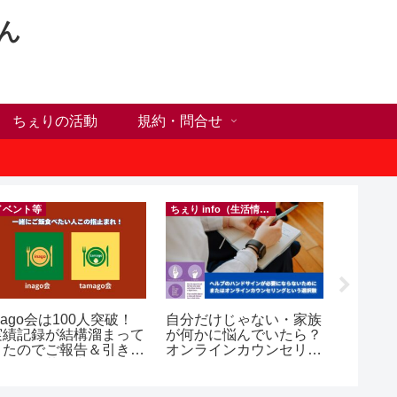
ん
ちぇりの活動
規約・問合せ
イベント等
ちぇり info（生活情報）
nago会は100人突破！
自分だけじゃない・家族
【Ho C
実績記録が結構溜まって
が何かに悩んでいたら？
前にや
きたのでご報告＆引き続
オンラインカウンセリン
った1
きお仲間募集中♪
グという選択肢
に違う？！ ＆
乾燥対
イシャル！