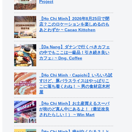
Project
【Ho Chi Minh】2026年8月25日で閉
店？このロケーションを楽しめるのも
あとわずか ~ Cacao Kittchen
【Da Nang】ダナンで行くべきカフェ
の中でもここは一級品！引き続き良い
カフェ♪ ~ Dng. Coffee
【Ho Chi Minh・Capichi】いろいろ試
すけど、豚バラスライスはやっぱりこ
こに落ち着くわね！ ~ 男の食材店木村
屋
【Ho Chi Minh】お土産買えるスーパ
が街のど真ん中にあるよ！（最近改良
されたらしい！） ~ Win Mart
【Ho Chi Minh】歯が白くなる？！と