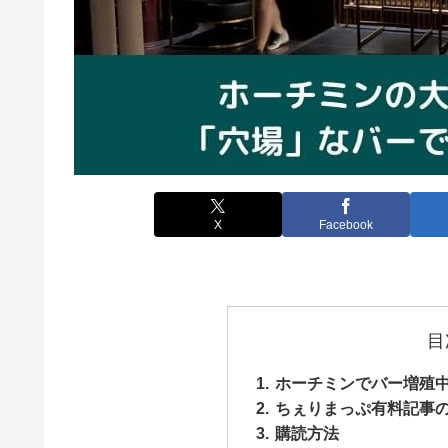
X
Facebook
目
ホーチミンでバー増殖
ちぇりまっぷ有料記事
購読方法