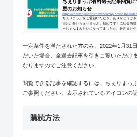
ちぇりまっぷ有料過去記事閲覧に
更のお知らせ
https://cheritheglutton.com/cherimap-notice-for-limit
ちぇりまっぷをご愛顧いただき、ありがとうござ
部分が多いちぇりまっぷ。初めてすぐに社会隔離
ーじゃん！みたいになってましたが、最近また少
方増えてくれて嬉しい限り！今自分がいる現在地
ある？というのが地図上で見られるサービスで、
使っていただけます。そんなのGoogle の方が
一定条件を満たされた方のみ、2022年1月3
われたらそれまでですが（笑）、違いは、地図上
私が行ったことがあるお店のみ、という...
だいた場合、全過去記事を引きご覧いただけ
なりますのでご注意ください。
閲覧できる記事を確認するには、ちぇりまっ
ご参照ください。表示されているアイコンの
購読方法