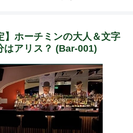
ト中営業予定追記） ~
Fame Nail
定】ホーチミンの大人＆文字
リス？ (Bar-001)