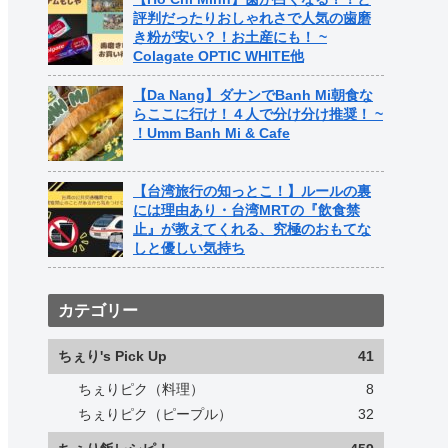
評判だったりおしゃれさで人気の歯磨
き粉が安い？！お土産にも！ ~
Colagate OPTIC WHITE他
【Da Nang】ダナンでBanh Mi朝食な
らここに行け！４人で分け分け推奨！ ~
！Umm Banh Mi & Cafe
【台湾旅行の知っとこ！】ルールの裏
には理由あり・台湾MRTの『飲食禁
止』が教えてくれる、究極のおもてな
しと優しい気持ち
カテゴリー
ちぇり's Pick Up
41
ちぇりピク（料理）
8
ちぇりピク（ピープル）
32