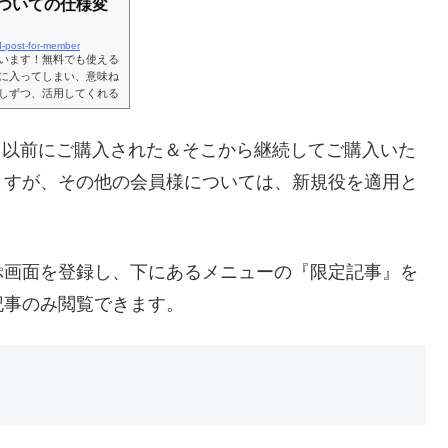
ついての仕様変
ed-post-for-member
います！無料でも使える
に入ってしまい、意味ね
しずつ、活用してくれる
の周りにはどんなお店が
お気に入り機能も無料で
登録件数多いじゃん、と言
1日以前にご購入された＆そこから継続してご購入いた
に記されてるお店が全て
ますが、その他の会員様については、新規役を適用と
ぷ画面を登録し、下にあるメニューの『限定記事』を
記事のみ閲覧できます。