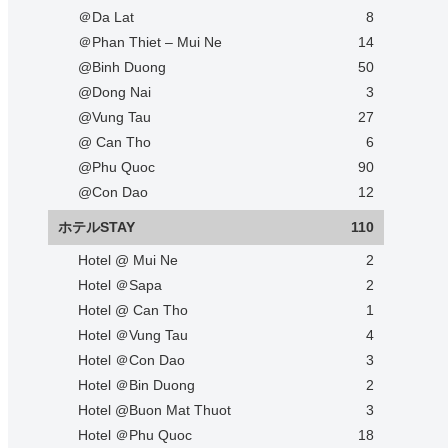
＠Da Lat
8
＠Phan Thiet – Mui Ne
14
@Binh Duong
50
@Dong Nai
3
@Vung Tau
27
@ Can Tho
6
@Phu Quoc
90
@Con Dao
12
ホテルSTAY
110
Hotel @ Mui Ne
2
Hotel ＠Sapa
2
Hotel @ Can Tho
1
Hotel ＠Vung Tau
4
Hotel ＠Con Dao
3
Hotel ＠Bin Duong
2
Hotel @Buon Mat Thuot
3
Hotel ＠Phu Quoc
18