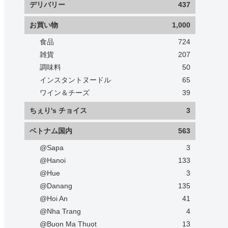
デリバリー
437
お買い物
1,000
食品
724
雑貨
207
調味料
50
インスタントヌードル
65
ワイン＆チーズ
39
ちぇり's チョイス
3
ベトナム国内
563
@Sapa
3
@Hanoi
133
@Hue
3
@Danang
135
@Hoi An
41
@Nha Trang
4
@Buon Ma Thuot
13