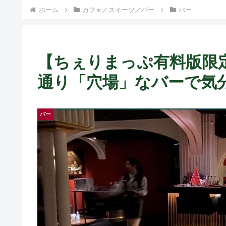
ホーム
カフェ／スイーツ／バー
バー
【ちぇりまっぷ有料版限
通り「穴場」なバーで気分はア
バー