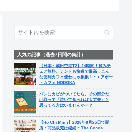
人気の記事（過去7日間の集計）
【日本・成田空港T2】24時間！揉みチ
ェア無料、テントも快適で最高！こん
な便利カフェ使わにゃ損損！ ~エアポー
トカフェ NODOKA
パンにカビがついてたら、その部分だ
け取って「焼いて食べれば大丈夫」と
思ってる方はいませんかー？
【Ho Chi Minh】2026年8月25日で閉
店：商品販売は継続 ~ The Cocoa