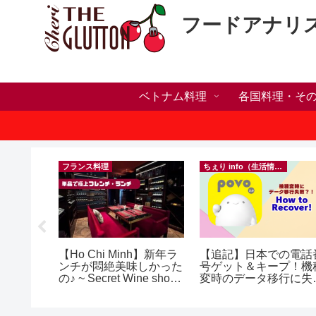
フードアナリ
ベトナム料理
各国料理・そ
）
フランス料理
ちぇり info（生活情報）
h】帰国直
【Ho Chi Minh】新年ラ
【追記】日本での電話
たい！た
ンチが悶絶美味しかった
号ゲット＆キープ！機
でこんな
の♪ ~ Secret Wine shop
変時のデータ移行に失
and lounge
したけど復活できた話
効なフェ
~ povo
ereve