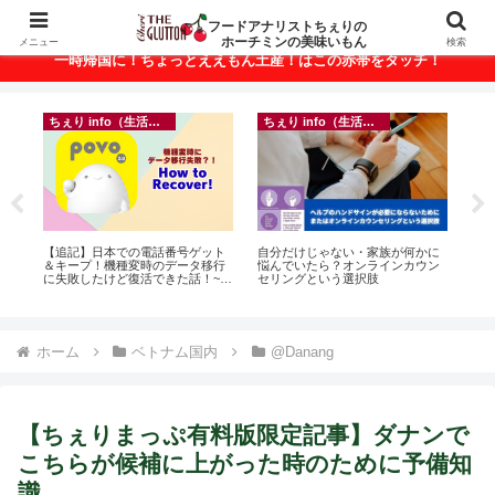
ベトナム・ホーチミンの美味いもんが満載！
フードアナリストちぇりの
ホーチミンの美味いもん
メニュー
検索
一時帰国に！ちょっとええもん土産！はこの赤帯をタッチ！
ちぇり info（生活情報）
ちぇり info（生活情報）
r
【追記】日本での電話番号ゲット
自分だけじゃない・家族が何かに
【H

＆キープ！機種変時のデータ移行
悩んでいたら？オンラインカウン
お
に失敗したけど復活できた話！~
セリングという選択肢
なに違う
povo
には
Ros
ホーム
ベトナム国内
@Danang
【ちぇりまっぷ有料版限定記事】ダナンで
こちらが候補に上がった時のために予備知
識