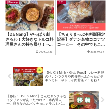
@Danang
カフェ
【Da Nang】やっぱり刺
【ちぇりまっぷ有料版限定
さるわ！大好きなトルコ料
記事】ダナン名物ココナツ
理屋さんの持ち帰り！ ~
コーヒー その中でもこれ
Istanbul Anatolian Kebab
はトリプル？！（Quan-
2026.02.21
2025.04.14
House
082））
【Ho Chi Minh・Grab Food】マレー料理
のペナンラクサや肉骨茶もよかったがチ
キンカレーやドライ肉骨茶？！もね！ ~
Makan Kopitiam
【移転！Ho Chi Minh】こんなヤンチャな
イタリアンがあったのね？！市内過去
一、好きなカルパッチョにカラスミパス
タ、リゾットも美味しい！ ~ Tavolo
Dello Chef