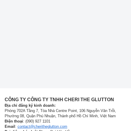
CÔNG TY CÔNG TY TNHH CHERI THE GLUTTON
Địa chỉ đăng ký kinh doanh:
Phòng 702A Tầng 7, Tòa Nhà Centre Point, 106 Nguyễn Văn Trỗi,
Phường 08, Quận Phú Nhuận, Thành phố Hồ Chí Minh, Việt Nam
Điện thoại
: (090) 927 1101
Email
:
contact@cheritheglutton.com