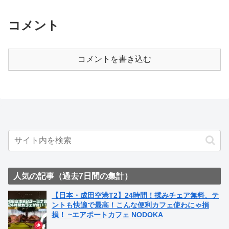
コメント
コメントを書き込む
人気の記事（過去7日間の集計）
【日本・成田空港T2】24時間！揉みチェア無料、テ
ントも快適で最高！こんな便利カフェ使わにゃ損
損！ ~エアポートカフェ NODOKA