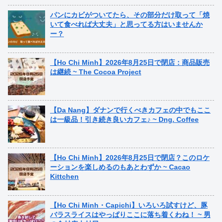
パンにカビがついてたら、その部分だけ取って「焼
いて食べれば大丈夫」と思ってる方はいませんか
ー？
【Ho Chi Minh】2026年8月25日で閉店：商品販売
は継続 ~ The Cocoa Project
【Da Nang】ダナンで行くべきカフェの中でもここ
は一級品！引き続き良いカフェ♪ ~ Dng. Coffee
【Ho Chi Minh】2026年8月25日で閉店？このロケ
ーションを楽しめるのもあとわずか ~ Cacao
Kittchen
【Ho Chi Minh・Capichi】いろいろ試すけど、豚
バラスライスはやっぱりここに落ち着くわね！ ~ 男