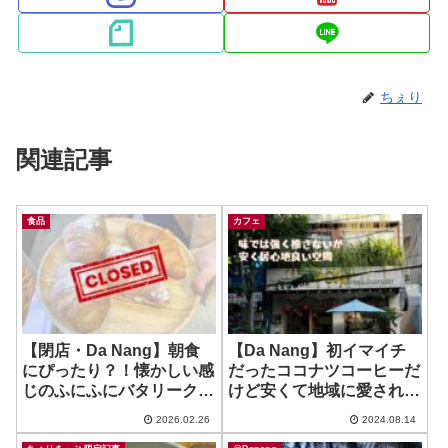
ちぇり
関連記事
食品
カフェ
【閉店・Da Nang】朝食
【Da Nang】初イマイチ
にぴったり？！懐かしい感
だったココナツコーヒーだ
じのふにふにバタリークロ
けど安くて地域に愛されて
ワッサン♪ ~ Le Bordeaux
そうなお店！ ~ OLGA
2026.02.26
2024.08.14
Coffee