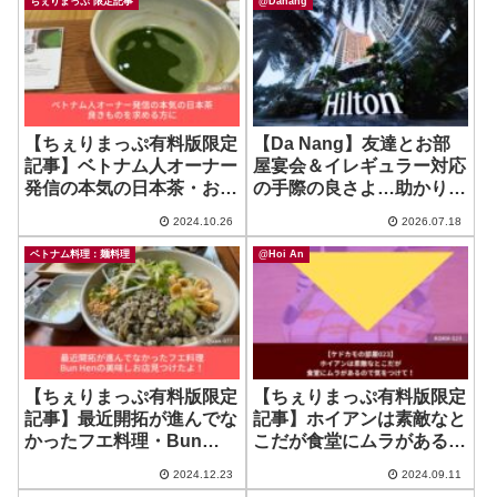
ちぇりまっぷ 限定記事
@Danang
【ちぇりまっぷ有料版限定
【Da Nang】友達とお部
記事】ベトナム人オーナー
屋宴会＆イレギュラー対応
発信の本気の日本茶・おも
の手際の良さよ…助かりま
てなしにも良い茶屋カフェ
した！ ~ Hilton Da Nang
2024.10.26
2026.07.18
ベトナム料理：麺料理
@Hoi An
【ちぇりまっぷ有料版限定
【ちぇりまっぷ有料版限定
記事】最近開拓が進んでな
記事】ホイアンは素敵なと
かったフエ料理・Bun
こだが食堂にムラがあるの
Henの美味しお店見つけた
で気をつけて！+ 期待外れ
2024.12.23
2024.09.11
よ！
だった１件