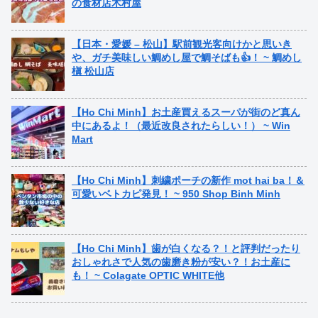
の食材店木村屋
【日本・愛媛 – 松山】駅前観光客向けかと思いき
や、ガチ美味しい鯛めし屋で鯛そばも👍！ ~ 鯛めし
槇 松山店
【Ho Chi Minh】お土産買えるスーパが街のど真ん
中にあるよ！（最近改良されたらしい！） ~ Win
Mart
【Ho Chi Minh】刺繍ポーチの新作 mot hai ba！＆
可愛いベトカピ発見！ ~ 950 Shop Binh Minh
【Ho Chi Minh】歯が白くなる？！と評判だったり
おしゃれさで人気の歯磨き粉が安い？！お土産に
も！ ~ Colagate OPTIC WHITE他