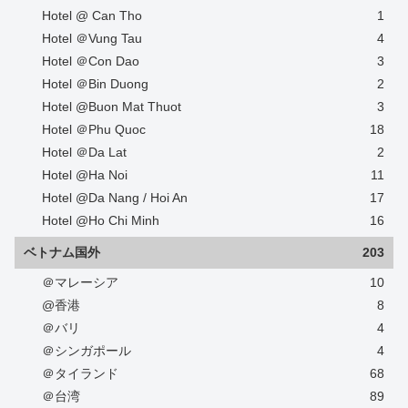
Hotel @ Can Tho
1
Hotel ＠Vung Tau
4
Hotel ＠Con Dao
3
Hotel ＠Bin Duong
2
Hotel @Buon Mat Thuot
3
Hotel ＠Phu Quoc
18
Hotel ＠Da Lat
2
Hotel @Ha Noi
11
Hotel @Da Nang / Hoi An
17
Hotel @Ho Chi Minh
16
ベトナム国外
203
＠マレーシア
10
@香港
8
＠バリ
4
＠シンガポール
4
＠タイランド
68
＠台湾
89