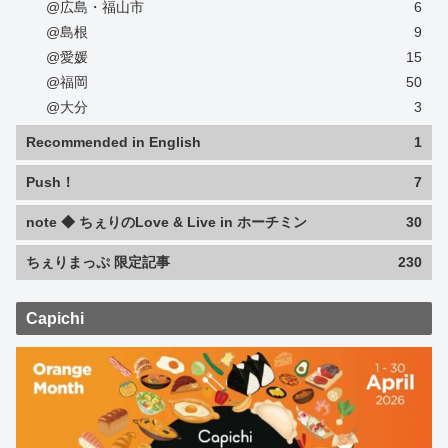
@広島・福山市
6
@島根
9
@愛媛
15
@福岡
50
@大分
3
Recommended in English
1
Push！
7
note ◆ ちぇりのLove & Live in ホーチミン
30
ちぇりまっぷ 限定記事
230
Capichi