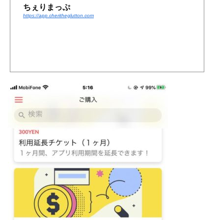
ちぇりまっぷ
https://app.cheritheglutton.com