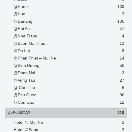
@Hanoi
133
@Hue
3
@Danang
135
@Hoi An
41
@Nha Trang
4
@Buon Ma Thuot
13
＠Da Lat
8
＠Phan Thiet – Mui Ne
14
@Binh Duong
50
@Dong Nai
3
@Vung Tau
27
@ Can Tho
6
@Phu Quoc
90
@Con Dao
12
ホテルSTAY
110
Hotel @ Mui Ne
2
Hotel ＠Sapa
2