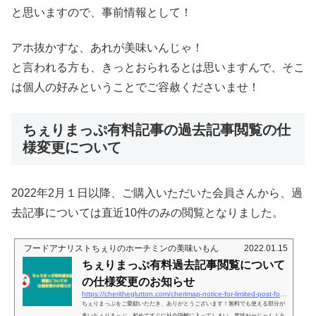
と思いますので、事前情報として！
アホ抜かすな、あれが美味いんじゃ！
と言われる方も、きっとおられるとは思いますんで、そこ
は個人の好みということでご容赦くださいませ！
ちぇりまっぷ有料記事の過去記事閲覧の仕
様変更について
2022年2月１日以降、ご購入いただいた会員さんから、過
去記事については直近10件のみの閲覧となりました。
フードアナリストちぇりのホーチミンの美味いもん
2022.01.15
ちぇりまっぷ有料過去記事閲覧について
の仕様変更のお知らせ
https://cheritheglutton.com/cherimap-notice-for-limited-post-for-member
ちぇりまっぷをご愛顧いただき、ありがとうございます！無料でも使える部分が
多いちぇりまっぷ。初めてすぐに社会隔離に入ってしまい、意味ねーじゃん！み