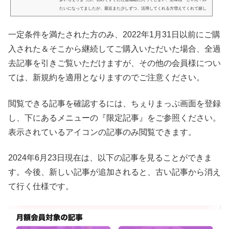
たいになってましたが、最近また少しずつ、活用してくれる方増えてくれて嬉し
い限り！今自分がいる現在地の周りにはどんなお店がある？というのが地図上で
見られるサービスで、お気に入り機能も無料で使っていただけます。そんなのGo
一定条件を満たされた方のみ、2022年1月31日以前にご購
ogle の方が登録件数多いじゃん、と言われたらそれまでですが（笑）、違いは、
地図上に記されてるお店が全て私が行ったことがあるお店のみ、という...
入された＆そこから継続してご購入いただいた場合、全過
去記事を引きご覧いただけますが、その他の会員様につい
ては、新規約を適用となりますのでご注意ください。
閲覧できる記事を確認するには、ちぇりまっぷ画面を登録
し、下にあるメニューの『限定記事』をご参照ください。
表示されているアイコンの記事のみ閲覧できます。
2024年6月23日現在は、以下の記事を見ることができま
す。今後、新しい記事が追加されると、古い記事から消え
て行く仕様です。