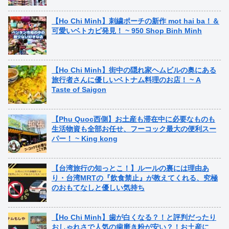
【Ho Chi Minh】刺繍ポーチの新作 mot hai ba！＆
可愛いベトカピ発見！ ~ 950 Shop Binh Minh
【Ho Chi Minh】街中の隠れ家ヘムビルの奥にある
旅行者さんに優しいベトナム料理のお店！ ~ A
Taste of Saigon
【Phu Quoc西側】お土産も滞在中に必要なものも
生活物資も全部お任せ、フーコック最大の便利スー
パー！ ~ King kong
【台湾旅行の知っとこ！】ルールの裏には理由あ
り・台湾MRTの『飲食禁止』が教えてくれる、究極
のおもてなしと優しい気持ち
【Ho Chi Minh】歯が白くなる？！と評判だったり
おしゃれさで人気の歯磨き粉が安い？！お土産に