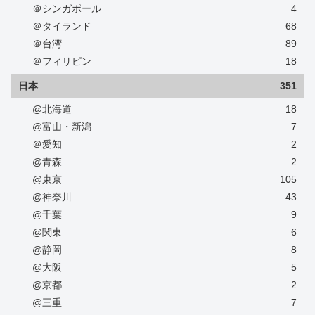
＠シンガポール
4
＠タイランド
68
＠台湾
89
＠フィリピン
18
日本
351
@北海道
18
@富山・新潟
7
＠愛知
2
@青森
2
@東京
105
@神奈川
43
@千葉
9
@関東
6
@静岡
8
@大阪
5
@京都
2
@三重
7