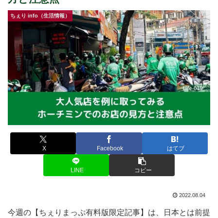
ちぇり info（生活情報）
X
Facebook
はてブ
LINE
コピー
2022.08.04
今週の【ちぇりまっぷ有料版限定記事】は、日本とは前提