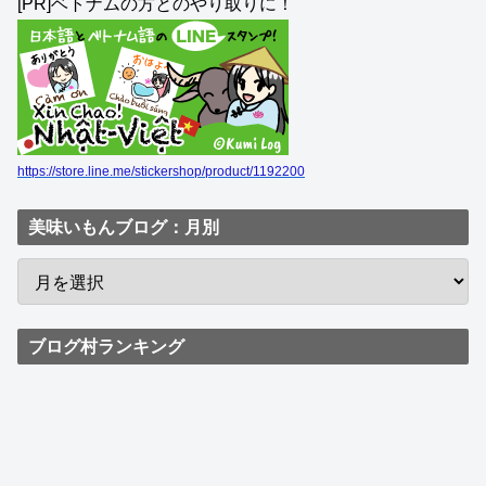
[PR]ベトナムの方とのやり取りに！
https://store.line.me/stickershop/product/1192200
美味いもんブログ：月別
ブログ村ランキング