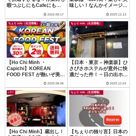
暇つぶしにもCafeにも宴
味しい！なんかイメージと
会にも？！え？！ ~
違ってた！？
2024.09.17
2025.12.13
TSUTAYA SHARE
LOUNGE
ちぇり info（生活情報）
ちぇり info（生活情報）
【Ho Chi Minh ・
【日本・東京 – 神楽坂】ひ
Capichi】KOREAN
さびさホステルが意外に快
FOOD FEST が熱いぞ美味
適だった件！ ~ 日の出ホテ
いぞお得だぞ！
ル神楽坂
2025.08.06
2025.12.03
バー
ちぇり info（生活情報）
【Ho Chi Minh】蔵出し！
【ちぇりの独り言】日本の