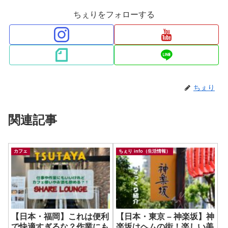
ちぇりをフォローする
ちぇり
関連記事
カフェ
ちぇり info（生活情報）
【日本・福岡】これは便利
【日本・東京 – 神楽坂】神
で快適すぎるな？作業にも
楽坂はヘムの街！楽しい美