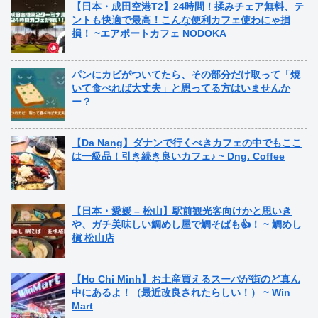
【日本・成田空港T2】24時間！揉みチェア無料、テ
ントも快適で最高！こんな便利カフェ使わにゃ損
損！ ~エアポートカフェ NODOKA
パンにカビがついてたら、その部分だけ取って「焼
いて食べれば大丈夫」と思ってる方はいませんか
ー？
【Da Nang】ダナンで行くべきカフェの中でもここ
は一級品！引き続き良いカフェ♪ ~ Dng. Coffee
【日本・愛媛 – 松山】駅前観光客向けかと思いき
や、ガチ美味しい鯛めし屋で鯛そばも👍！ ~ 鯛めし
槇 松山店
【Ho Chi Minh】お土産買えるスーパが街のど真ん
中にあるよ！（最近改良されたらしい！） ~ Win
Mart