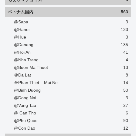
ベトナム国内
563
@Sapa
3
@Hanoi
133
@Hue
3
@Danang
135
@Hoi An
41
@Nha Trang
4
@Buon Ma Thuot
13
＠Da Lat
8
＠Phan Thiet – Mui Ne
14
@Binh Duong
50
@Dong Nai
3
@Vung Tau
27
@ Can Tho
6
@Phu Quoc
90
@Con Dao
12