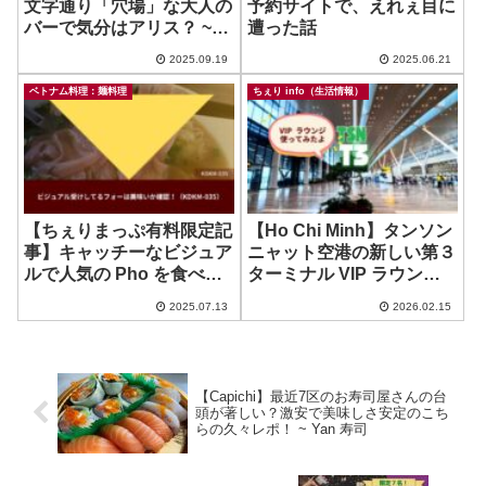
文字通り「穴場」な大人の
予約サイトで、えれぇ目に
バーで気分はアリス？ ~
遭った話
Rabbit Hole
2025.09.19
2025.06.21
ベトナム料理：麺料理
ちぇり info（生活情報）
【ちぇりまっぷ有料限定記
【Ho Chi Minh】タンソン
事】キャッチーなビジュア
ニャット空港の新しい第３
ルで人気の Pho を食べま
ターミナル VIP ラウンジ
したが…？（KDKM）
の様子！
2025.07.13
2026.02.15
【Capichi】最近7区のお寿司屋さんの台
頭が著しい？激安で美味しさ安定のこち
らの久々レポ！ ~ Yan 寿司