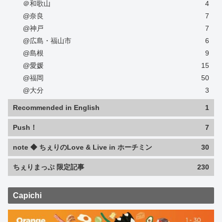
＠和歌山
4
@奈良
7
@神戸
7
@広島・福山市
6
@島根
9
@愛媛
15
@福岡
50
@大分
3
Recommended in English
1
Push！
7
note ◆ ちぇりのLove & Live in ホーチミン
30
ちぇりまっぷ 限定記事
230
Capichi