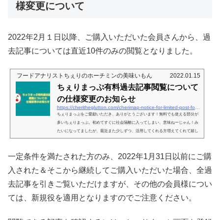
様変更について
2022年2月１日以降、ご購入いただいた会員さんから、過
去記事については直近10件のみの閲覧となりました。
フードアナリストちぇりのホーチミンの美味いもん
2022.01.15
ちぇりまっぷ有料過去記事閲覧について
の仕様変更のお知らせ
https://cheritheglutton.com/cherimap-notice-for-limited-post-for-member
ちぇりまっぷをご愛顧いただき、ありがとうございます！無料でも使える部分が
多いちぇりまっぷ。初めてすぐに社会隔離に入ってしまい、意味ねーじゃん！み
たいになってましたが、最近また少しずつ、活用してくれる方増えてくれて嬉し
い限り！今自分がいる現在地の周りにはどんなお店がある？というのが地図上で
見られるサービスで、お気に入り機能も無料で使っていただけます。そんなのGo
一定条件を満たされた方のみ、2022年1月31日以前にご購
ogle の方が登録件数多いじゃん、と言われたらそれまでですが（笑）、違いは、
地図上に記されてるお店が全て私が行ったことがあるお店のみ、という...
入された＆そこから継続してご購入いただいた場合、全過
去記事を引きご覧いただけますが、その他の会員様につい
ては、新規役を適用となりますのでご注意ください。