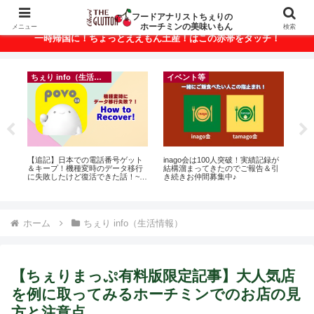
ベトナム・ホーチミンの美味いもんが満載！
フードアナリストちぇりの
ホーチミンの美味いもん
メニュー
検索
一時帰国に！ちょっとええもん土産！はこの赤帯をタッチ！
ちぇり info（生活情報）
イベント等
フ
に
【追記】日本での電話番号ゲット
inago会は100人突破！実績記録が
【H
ン
＆キープ！機種変時のデータ移行
結構溜まってきたのでご報告＆引
美味し
に失敗したけど復活できた話！~
き続きお仲間募集中♪
sho
povo
ホーム
ちぇり info（生活情報）
【ちぇりまっぷ有料版限定記事】大人気店
を例に取ってみるホーチミンでのお店の見
方と注意点