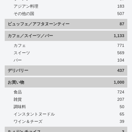
アジアン料理
183
その他の国
507
ビュッフェ／アフタヌーンティー
87
カフェ／スイーツ／バー
1,133
カフェ
771
スイーツ
569
バー
104
デリバリー
437
お買い物
1,000
食品
724
雑貨
207
調味料
50
インスタントヌードル
65
ワイン＆チーズ
39
ちぇり's チョイス
3