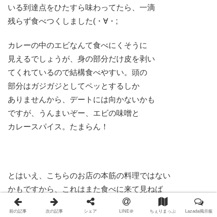
いる到達点をひたすら味わってたら、一滴
残らず食べつくしました(・∀・;
カレーの中のエビなんて食べにくそうに
見えるでしょうが、身の部分だけ皮を剥い
てくれているので結構食べやすい。頭の
部分はガジガジとしてペッとするしか
ありませんから、デートには向かないかも
ですが、うんまいぞー、エビの味噌と
カレースパイス。たまらん！
とはいえ、こちらのお店の本筋の料理ではない
かもですから、これはまた食べに来て見ねば
なりません。
前の記事
次の記事
シェア
LINE＠
ちぇりまっぷ
Lazada掲示板