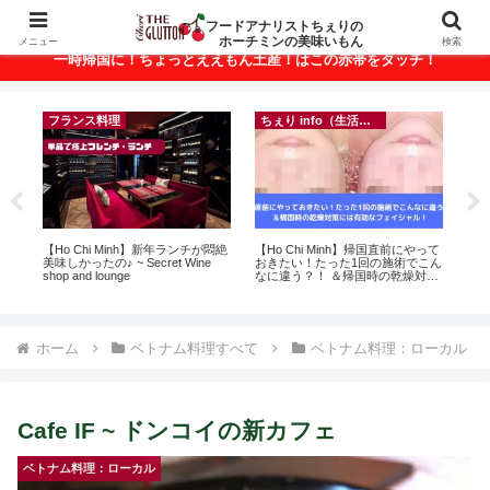
ベトナム・ホーチミンの美味いもんが満載！
フードアナリストちぇりの
ホーチミンの美味いもん
メニュー
検索
一時帰国に！ちょっとええもん土産！はこの赤帯をタッチ！
フランス料理
ちぇり info（生活情報）
r
【Ho Chi Minh】新年ランチが悶絶
【Ho Chi Minh】帰国直前にやって
自

美味しかったの♪ ~ Secret Wine
おきたい！たった1回の施術でこん
悩
shop and lounge
なに違う？！ ＆帰国時の乾燥対策
セ
には有効なフェイシャル！ ~
Rosereve
ホーム
ベトナム料理すべて
ベトナム料理：ローカル
Cafe IF ~ ドンコイの新カフェ
ベトナム料理：ローカル