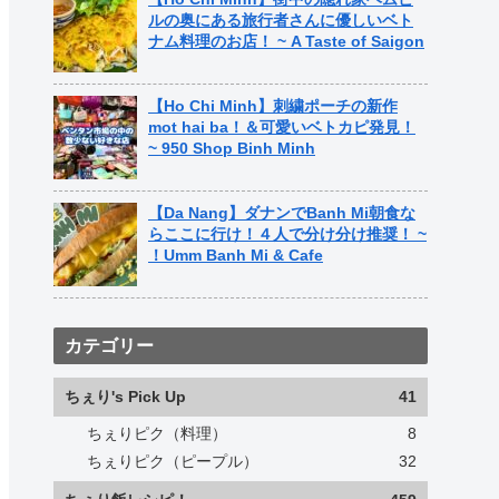
ルの奥にある旅行者さんに優しいベト
ナム料理のお店！ ~ A Taste of Saigon
【Ho Chi Minh】刺繍ポーチの新作
mot hai ba！＆可愛いベトカピ発見！
~ 950 Shop Binh Minh
【Da Nang】ダナンでBanh Mi朝食な
らここに行け！４人で分け分け推奨！ ~
！Umm Banh Mi & Cafe
カテゴリー
ちぇり's Pick Up
41
ちぇりピク（料理）
8
ちぇりピク（ピープル）
32