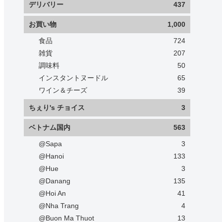
デリバリー
437
お買い物
1,000
食品
724
雑貨
207
調味料
50
インスタントヌードル
65
ワイン＆チーズ
39
ちぇり's チョイス
3
ベトナム国内
563
@Sapa
3
@Hanoi
133
@Hue
3
@Danang
135
@Hoi An
41
@Nha Trang
4
@Buon Ma Thuot
13