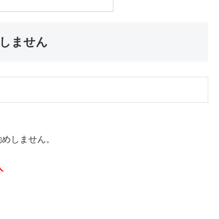
しません
勧めしません。
人