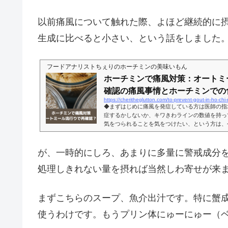
以前痛風について触れた際、よほど継続的に
生成に比べると小さい、という話をしました
フードアナリストちぇりのホーチミンの美味いもん
ホーチミンで痛風対策：オートミ
確認の痛風事情とホーチミンでの
https://cheritheglutton.com/to-prevent-gout-in-ho-chi-
◆まずはじめに痛風を発症している方は医師の指
症するかしないか、キワきわラインの数値を持っ
気をつられることを気をつけたい、という方は、
違っていないか確認しましょう。というのも、私
ら。私自身の尿酸値は全く問題ないのですが、身
構増えてくるお年頃。となると、お食事にお誘い
が、一時的にしろ、あまりに多量に警戒成分
いけません。ので、再度いろいろ調べてみたら…
トされてないことがいろいろあったぞと...
処理しきれない量を摂れば当然しわ寄せが来
まずこちらのスープ、魚介出汁です。特に蟹
使うわけです。もうプリン体にゅーにゅー（