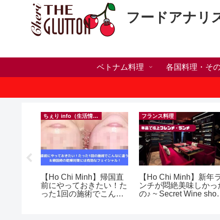
フードアナリ
ベトナム料理
各国料理・そ
ちぇり info（生活情報）
フランス料理
人突破！
【Ho Chi Minh】帰国直
【Ho Chi Minh】新年
溜まって
前にやっておきたい！た
ンチが悶絶美味しかっ
＆引き続
った1回の施術でこんな
の♪ ~ Secret Wine sho
♪
に違う？！ ＆帰国時の
and lounge
乾燥対策には有効なフェ
イシャル！ ~ Rosereve