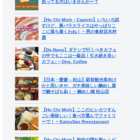
思ってる方はいませんかー？
【Ho Chi Minh・Capichi】いろいろ試
すけど、豚バラスライスはやっぱりこ
こに落ち着くわね！ ~ 男の食材店木村
屋
【Da Nang】ダナンで行くべきカフェ
の中でもここは一級品！引き続き良い
カフェ♪ ~ Dng. Coffee
【日本・愛媛 – 松山】駅前観光客向け
かと思いきや、ガチ美味しい鯛めし屋
で鯛そばも👍！ ~ 鯛めし槇 松山店
【Ho Chi Minh】ここのヒレカツすん
ごい美味しい！食べ方選んでファミリ
ーで！ ~ KatsuSan Rreestaurant
【Ho Chi Minh】街中の隠れ家ヘムビ