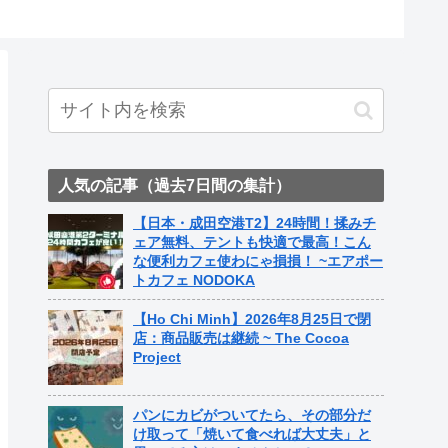
ト中営業予定追記） ~
Fame Nail
人気の記事（過去7日間の集計）
【日本・成田空港T2】24時間！揉みチ
ェア無料、テントも快適で最高！こん
な便利カフェ使わにゃ損損！ ~エアポー
トカフェ NODOKA
【Ho Chi Minh】2026年8月25日で閉
店：商品販売は継続 ~ The Cocoa
Project
パンにカビがついてたら、その部分だ
け取って「焼いて食べれば大丈夫」と