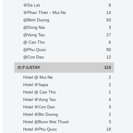
＠Da Lat
8
＠Phan Thiet – Mui Ne
14
@Binh Duong
50
@Dong Nai
3
@Vung Tau
27
@ Can Tho
6
@Phu Quoc
90
@Con Dao
12
ホテルSTAY
110
Hotel @ Mui Ne
2
Hotel ＠Sapa
2
Hotel @ Can Tho
1
Hotel ＠Vung Tau
4
Hotel ＠Con Dao
3
Hotel ＠Bin Duong
2
Hotel @Buon Mat Thuot
3
Hotel ＠Phu Quoc
18