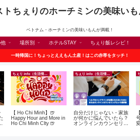
ストちぇりのホーチミンの美味いも
ベトナム・ホーチミンの美味いもんが満載！
の他
場所別
ホテルSTAY
ちぇり飯レシピ！
一時帰国に！ちょっとええもん土産！はこの赤帯をタッチ！
ちぇり info（生活情報）
ちぇり info（生活情報）
ラ
【 Ho Chi Minh】🍺
自分だけじゃない・家族
た
Happy Hour and More in
が何かに悩んでいたら？
p
Ho Chi Minh CIty 🍺
オンラインカウンセリン
グという選択肢
~