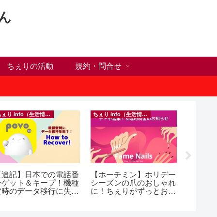
ん
ちぇりの活動
規約・問合せ
ちぇり info（生活情報）
ちぇり info（生活情報）
イベント等
【追記】日本での電話番
【ホーチミン】ホリデー
inago
号ゲット＆キープ！機種
シーズンの爪のおしゃれ
実績記
変時のデータ移行に失敗
に！ちぇりがずっとお世
きたの
したけど復活できた話！
話になってるネイルサロ
きお仲間
 povo
ンで平日15％OFF！
（テト前不適用期間&テ