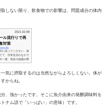
摂取しない限り、飲食物での影響は、問題成分の体内
。
2021.02.08
ール流行りで再
食対策
minh-life
示に従ってください。発
てて、日常生活のなかで
今一度、現在の認識が間
がその認識を誤ってたか
近に危険ゾーンの人が結
するのも気をつけないと
を一気に摂取するのは当然ながらよろしくない。体が
自分の知識、アップデー
ますからね。
成分、強かったです。そこに魚介由来の発酵調味料を
ベトナム語で「いっぱい」の意味）です。