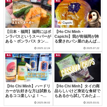
shuiguo hang
食品
食品
【日本・福岡】福岡にはボ
【Ho Chi Minh・
ンラパスというスーパーが
Capichi】我が街福岡が誇
ある ~ ボンラパス タンブ
る愛されパン屋のあんぱん
ル
美味いよ！ ~ リョーユー
2025.12.24
2025.07.22
パン Ryoyu Bakery
食品
食品
【Ho Chi Minh】ハードリ
【Ho Chi Minh】タイの商
カーがお好きな方は試飲も
品らしいけど身近な食材で
あるココ楽しいよ！ ~
もあるから試してみたよ！
Mercantile Fine Drinks
~ Cassava Chips
2025.08.02
2025.03.01