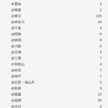
＠愛知
2
@青森
2
@東京
105
@神奈川
43
@千葉
9
@関東
6
@静岡
8
@大阪
5
@京都
2
@三重
7
＠和歌山
4
@奈良
7
@神戸
7
@広島・福山市
6
@島根
9
@愛媛
15
@福岡
50
@大分
3