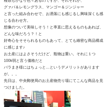
種類もかなり色々あるのですが、それぞれが、
グァバ＆レモングラス、マンゴー＆ジンジャー
と言った組み合わせで、お洒落にも感じるし興味深くも感
じる合わせ方。
想像のついて美味しそう！と率直に思えるものもあれば、
どんな味だろう？！と
好奇心をそそられるものもあって、とても緻密な商品構成
に感じます♪
お土産にはよさそうだけど、瓶物は重い。それに１つ
100k弱と言う価格だと
バラまき様にはちょっと…というデメリットがあります
が。。。
先日は、中央郵便局のお土産物売り場にてこんな商品を見
つけました。