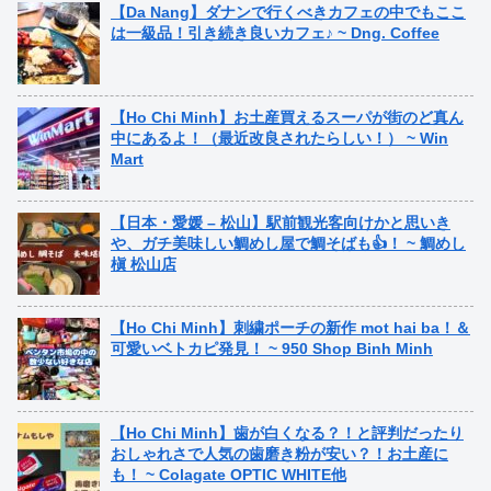
【Da Nang】ダナンで行くべきカフェの中でもここ
は一級品！引き続き良いカフェ♪ ~ Dng. Coffee
【Ho Chi Minh】お土産買えるスーパが街のど真ん
中にあるよ！（最近改良されたらしい！） ~ Win
Mart
【日本・愛媛 – 松山】駅前観光客向けかと思いき
や、ガチ美味しい鯛めし屋で鯛そばも👍！ ~ 鯛めし
槇 松山店
【Ho Chi Minh】刺繍ポーチの新作 mot hai ba！＆
可愛いベトカピ発見！ ~ 950 Shop Binh Minh
【Ho Chi Minh】歯が白くなる？！と評判だったり
おしゃれさで人気の歯磨き粉が安い？！お土産に
も！ ~ Colagate OPTIC WHITE他