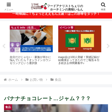
ベトナム・ホーチミンの美味いもんが満載！
フードアナリストちぇりの
ホーチミンの美味いもん
メニュー
検索
一時帰国に！ちょっとええもん土産！はこの赤帯をタッチ！
ちぇり info（生活情報）
イベント等
って
自分だけじゃない・家族が何かに
inago会は100人突破！実績記録が
【
こん
悩んでいたら？オンラインカウン
結構溜まってきたのでご報告＆引
の
セリングという選択肢
き続きお仲間募集中♪
と
で平
期間
Fam
ホーム
お買い物
食品
バナナチョコレート…ジャム？？？
食品