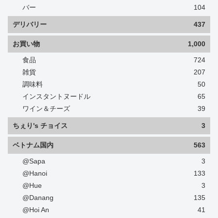
バー
104
デリバリー
437
お買い物
1,000
食品
724
雑貨
207
調味料
50
インスタントヌードル
65
ワイン＆チーズ
39
ちぇり's チョイス
3
ベトナム国内
563
@Sapa
3
@Hanoi
133
@Hue
3
@Danang
135
@Hoi An
41