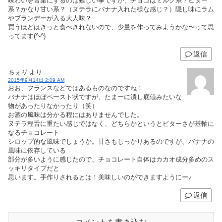
味わいを言葉にするのは難しい事ですが、チョコはミルク系？ビター
系？かなり甘い系？（ヌテラにバナナ入れた様な感じ？）隠し味にラム
やブランデーが入る大人味？
買うほどはきっと食べきれないので、少量を作ってみようかな〜って思
ってます(^-^)
返信
ちぇり
より:
2015年9月14日 2:09 AM
おお、フランスなどではあるものなのですね！
バナナはほぼペースト状ですが、たまーに潰し底値みたいな
物があったりなかったり（笑）
お酒の風味は分かる程にはありませんでした。
ヌテラ程舌に重たい感じではなく、どちらかというとビターさが基軸に
なるチョコレート
シロップ的な風味でしょうか。甘さもしっかりあるのですが、バナナの
風味に依存している
部分が多いように感じたので、チョコレート自体はカカオ成分多めのス
ッキリタイプだと
思います。手作りされるとは！美味しいのができますようにー♪
返信