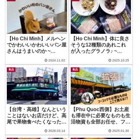
【Ho Chi Minh】メルヘン
【Ho Chi Minh】体に良さ
でかわいいかわいいパン屋
そうな12種類のあれこれ
さんはうまいのか ~
が入ったグラノラ♪ ~
Cashew House
Nutty Factory
2024.11.02
2025.10.25
食品
食品
【台湾・高雄】なんという
【Phu Quoc西側】お土産
ことはないお店だけど、高
も滞在中に必要なものも生
尾で果物食べたくなった時
活物資も全部お任せ、フー
にいいかなーって♪ ~ 景盛
コック最大の便利スーパ
2026.03.14
2025.01.30
水果行 Jingsheng
ー！ ~ King kong