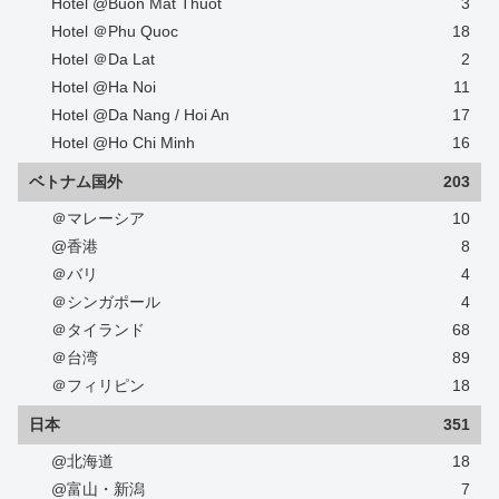
Hotel @Buon Mat Thuot
3
Hotel ＠Phu Quoc
18
Hotel ＠Da Lat
2
Hotel @Ha Noi
11
Hotel @Da Nang / Hoi An
17
Hotel @Ho Chi Minh
16
ベトナム国外
203
＠マレーシア
10
@香港
8
＠バリ
4
＠シンガポール
4
＠タイランド
68
＠台湾
89
＠フィリピン
18
日本
351
@北海道
18
@富山・新潟
7