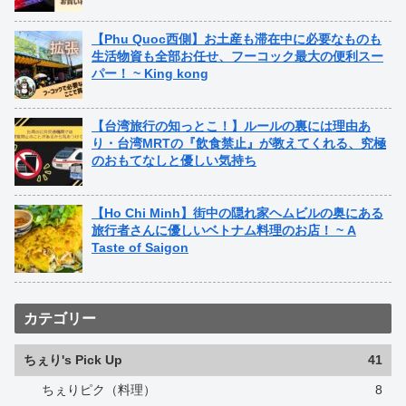
【Phu Quoc西側】お土産も滞在中に必要なものも
生活物資も全部お任せ、フーコック最大の便利スー
パー！ ~ King kong
【台湾旅行の知っとこ！】ルールの裏には理由あ
り・台湾MRTの『飲食禁止』が教えてくれる、究極
のおもてなしと優しい気持ち
【Ho Chi Minh】街中の隠れ家ヘムビルの奥にある
旅行者さんに優しいベトナム料理のお店！ ~ A
Taste of Saigon
カテゴリー
ちぇり's Pick Up
41
ちぇりピク（料理）
8