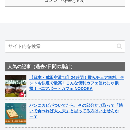
コメントを書き込む
人気の記事（過去7日間の集計）
【日本・成田空港T2】24時間！揉みチェア無料、テ
ントも快適で最高！こんな便利カフェ使わにゃ損
損！ ~エアポートカフェ NODOKA
パンにカビがついてたら、その部分だけ取って「焼
いて食べれば大丈夫」と思ってる方はいませんか
ー？