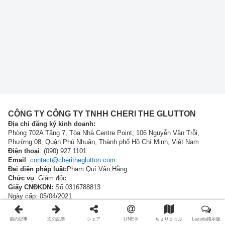
CÔNG TY CÔNG TY TNHH CHERI THE GLUTTON
Địa chỉ đăng ký kinh doanh:
Phòng 702A Tầng 7, Tòa Nhà Centre Point, 106 Nguyễn Văn Trỗi,
Phường 08, Quận Phú Nhuận, Thành phố Hồ Chí Minh, Việt Nam
Điện thoại
: (090) 927 1101
Email
:
contact@cheritheglutton.com
Đại diện pháp luật:
Phạm Quí Vân Hằng
Chức vụ
: Giám đốc
Giấy CNĐKDN:
Số 0316788813
Ngày cấp: 05/04/2021
Sở kế hoạch và Đầu tư TP Hồ Chí Minh
Thông tin chính sách
前の記事
次の記事
シェア
LINE＠
ちぇりまっぷ
Lazada掲示板
Thông tin chủ sở hữu Website