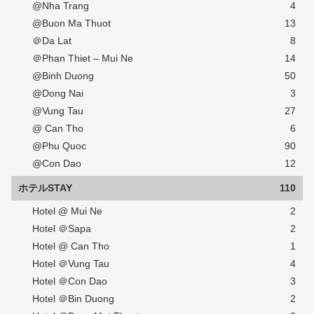
@Nha Trang
4
@Buon Ma Thuot
13
＠Da Lat
8
＠Phan Thiet – Mui Ne
14
@Binh Duong
50
@Dong Nai
3
@Vung Tau
27
@ Can Tho
6
@Phu Quoc
90
@Con Dao
12
ホテルSTAY
110
Hotel @ Mui Ne
2
Hotel ＠Sapa
2
Hotel @ Can Tho
1
Hotel ＠Vung Tau
4
Hotel ＠Con Dao
3
Hotel ＠Bin Duong
2