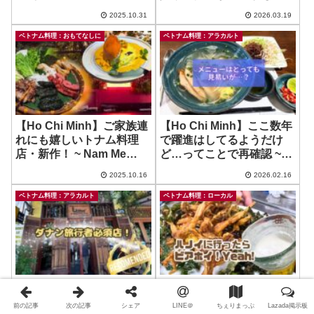
Lam Lam Xua
2025.10.31
2026.03.19
ベトナム料理：おもてなしに
ベトナム料理：アラカルト
【Ho Chi Minh】ご家族連
【Ho Chi Minh】ここ数年
れにも嬉しいトナム料理
で躍進はしてるようだけ
店・新作！ ~ Nam Me
ど…ってことで再確認 ~
Saigon
Ganh – Truly Vietnamese
2025.10.16
2026.02.16
Cuisine
ベトナム料理：アラカルト
ベトナム料理：ローカル
【Da Nang】ダナン旅行
【Ha Noi】ハノイっつっ
者必須店！！郷土料理が高
たらビアホイよね！ローカ
前の記事
次の記事
シェア
LINE＠
ちぇりまっぷ
Lazada掲示板
いレベルで勢揃い！ ~ Mi
ルの人に愛されてるらしい