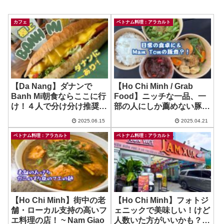
カフェ
ベトナム料理：アラカルト
【Da Nang】ダナンで
【Ho Chi Minh / Grab
Banh Mi朝食ならここに行
Food】ニッチな一品、一
け！４人で分け分け推奨！
部の人にしか薦めない豚肉
~ ！Umm Banh Mi & Cafe
のマムトム煮！うんま！ ~
2025.06.15
2025.04.21
Mama Nguyen’s Viet
Homecooking
ベトナム料理：アラカルト
ベトナム料理：アラカルト
【Ho Chi Minh】街中の老
【Ho Chi Minh】フォトジ
舗・ローカル支持の高いフ
ェニックで美味しい！けど
エ料理の店！ ~ Nam Giao
人数いた方がいいかも？ ~