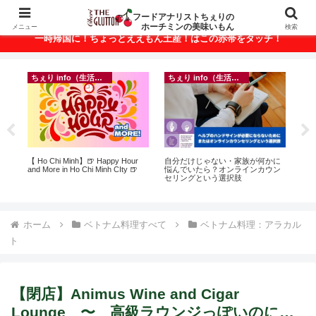
ベトナム・ホーチミンの美味いもんが満載！
フードアナリストちぇりの
ホーチミンの美味いもん
メニュー
検索
一時帰国に！ちょっとええもん土産！はこの赤帯をタッチ！
ちぇり info（生活情報）
ちぇり info（生活情報）
イ
悶絶
【 Ho Chi Minh】🍺 Happy Hour
自分だけじゃない・家族が何かに
in
and More in Ho Chi Minh CIty 🍺
悩んでいたら？オンラインカウン
結
セリングという選択肢
き続
ホーム
ベトナム料理すべて
ベトナム料理：アラカル
ト
【閉店】Animus Wine and Cigar
Lounge 〜 高級ラウンジっぽいのに…